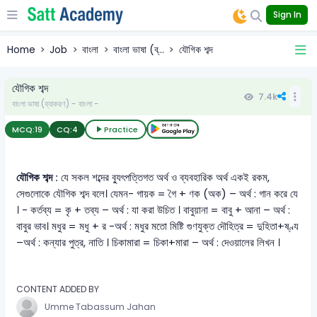
Sign In
Home
Job
বাংলা
বাংলা ভাষা (ব্...
যৌগিক শব্দ
যৌগিক শব্দ
7.4k
বাংলা ভাষা (ব্যাকরণ) - বাংলা -
MCQ:
19
CQ:
4
Practice
যৌগিক শব্দ :
যে সকল শব্দের ব্যুৎপত্তিগত অর্থ ও ব্যবহারিক অর্থ একই রকম,
সেগুলোকে যৌগিক শব্দ বলে। যেমন- গায়ক = গৈ + ণক (অক) – অর্থ : গান করে যে
। - কর্তব্য = কৃ + তব্য – অর্থ : যা করা উচিত । বাবুয়ানা = বাবু + আনা – অর্থ :
বাবুর ভাব। মধুর = মধু + র -অর্থ : মধুর মতো মিষ্টি গুণযুক্ত দৌহিত্র = দুহিতা+ষ্ণ্য
–অর্থ : কন্যার পুত্র, নাতি । চিকামারা = চিকা+মারা – অর্থ : দেওয়ালের লিখন ।
CONTENT ADDED BY
Umme Tabassum Jahan