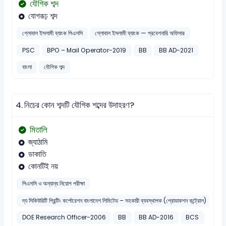
যৌগিক শব্দ
যোগরূঢ় শব্দ
গ্লোবাল ইসলামী ব্যাংক পিএলসি
গ্লোবাল ইসলামী ব্যাংক — প্রবেশনারি অফিসার
PSC
BPO – Mail Operator-2019
BB
BB AD-2021
বাংলা
যৌগিক শব্দ
4.
নিচের কোন শব্দটি যৌগিক শব্দের উদাহরণ?
মিতালি
জ্যাঠামি
ডাকাতি
কোনটিই নয়
পিএসসি ও অন্যান্য নিয়োগ পরীক্ষা
দ্য সিকিউরিটি প্রিন্টিং কর্পোরেশন বাংলাদেশ লিমিটেড – সহকারী ব্যবস্থাপক (প্রোডাকশন কন্ট্রোল)
DOE Research Officer-2006
BB
BB AD-2016
BCS