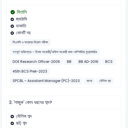
মিতালি
জ্যাঠামি
ডাকাতি
কোনটি নয়
পিএসসি ও অন্যান্য নিয়োগ পরীক্ষা
গণপূর্ত অধিদপ্তর - হিসাব সহকারী/অফিস সহকারী কাম-কম্পিউটার মুদ্রাক্ষরিক
DOE Research Officer-2006
BB
BB AD-2016
BCS
45th BCS Preli-2023
SPCBL – Assistant Manager (PC)-2023
বাংলা
যৌগিক শব্দ
3.
'লাজুক' কোন ধরনের শব্দ?
মৌলিক শব্দ
রূঢ়ি শব্দ