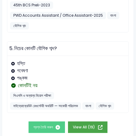
45th BCS Preli-2023
PWD Accounts Assistant / Office Assistant-2025
বাংলা
যৌগিক শব্দ
5.
নিচের কোনটি যৌগিক শব্দ?
হস্তি
গবেষণা
পঙ্কজ
কোনটিই নয়
পিএসসি ও অন্যান্য নিয়োগ পরীক্ষা
মাইক্রোক্রেডিট রেগুলেটরী অথরিটি — সহকারী পরিচালক
বাংলা
যৌগিক শব্দ
প্রশ্ন তৈরি করুন
View All (19)