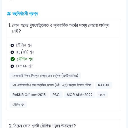
# বহুনির্বাচনী প্রশ্ন
1.
কোন শব্দের ব্যুৎপত্তিগত ও ব্যবহারিক অর্থের মধ্যে কোনো পার্থক্য
নেই?
মৌলিক শব্দ
রূঢ়/রূঢ়ি শব্দ
যৌগিক শব্দ
যোগরূঢ় শব্দ
বেসরকারি শিক্ষক নিবন্ধন ও প্রত্যয়ন কর্তৃপক্ষ (এনটিআরসিএ)
৮ম এনটিআরসিএ উচ্চ মাধ্যমিক কলেজ (৬ষ্ঠ-১২শ) অধ্যক্ষ নিয়োগ পরীক্ষা
RAKUB
RAKUB Officer-2015
PSC
MOR ALM-2022
বাংলা
যৌগিক শব্দ
2.
নিচের কোন শব্দটি যৌগিক শব্দের উদাহরণ?