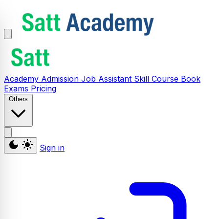
Academy
Admission
Job Assistant
Skill
Course
Book
Exams
Pricing
Others
Sign in