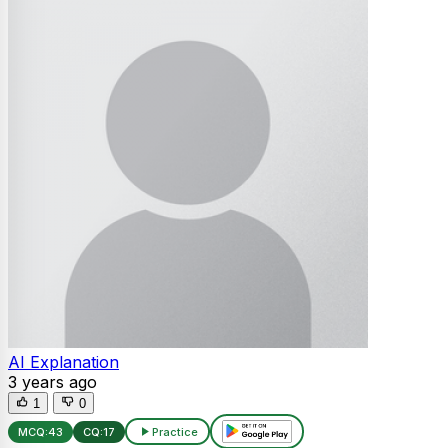
AI Explanation
3 years ago
1
0
MCQ:
43
CQ:
17
Practice