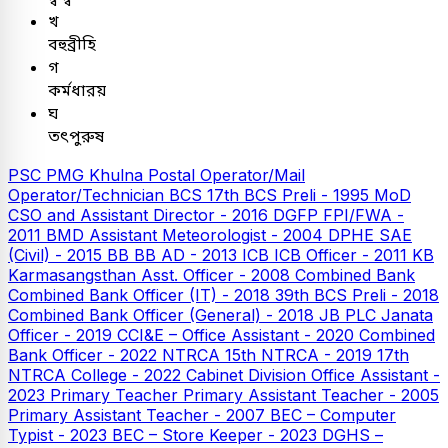
খ
বহুব্রীহি
গ
কর্মধারয়
ঘ
তৎপুরুষ
PSC
PMG Khulna Postal Operator/Mail
Operator/Technician
BCS
17th BCS Preli - 1995
MoD
CSO and Assistant Director - 2016
DGFP FPI/FWA -
2011
BMD Assistant Meteorologist - 2004
DPHE SAE
(Civil) - 2015
BB
BB AD - 2013
ICB
ICB Officer - 2011
KB
Karmasangsthan Asst. Officer - 2008
Combined Bank
Combined Bank Officer (IT) - 2018
39th BCS Preli - 2018
Combined Bank Officer (General) - 2018
JB PLC
Janata
Officer - 2019
CCI&E – Office Assistant - 2020
Combined
Bank Officer - 2022
NTRCA
15th NTRCA - 2019
17th
NTRCA College - 2022
Cabinet Division Office Assistant -
2023
Primary Teacher
Primary Assistant Teacher - 2005
Primary Assistant Teacher - 2007
BEC – Computer
Typist - 2023
BEC – Store Keeper - 2023
DGHS –