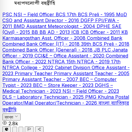
মধ্যপদলোপী বহুব্রীহি
PSC
NSI – Field Officer
BCS
17th BCS Preli - 1995
MoD
CSO and Assistant Director - 2016
DGFP FPI/FWA -
2011
BMD Assistant Meteorologist - 2004
DPHE SAE
(Civil) - 2015
BB
BB AD - 2013
ICB
ICB Officer - 2011
KB
Karmasangsthan Asst. Officer - 2008
Combined Bank
Combined Bank Officer (IT) - 2018
39th BCS Preli - 2018
Combined Bank Officer (General) - 2018
JB PLC
Janata
Officer - 2019
CCI&E – Office Assistant - 2020
Combined
Bank Officer - 2022
NTRCA
15th NTRCA - 2019
17th
NTRCA College - 2022
Cabinet Division Office Assistant -
2023
Primary Teacher
Primary Assistant Teacher - 2005
Primary Assistant Teacher - 2007
BEC – Computer
Typist - 2023
BEC – Store Keeper - 2023
DGHS –
Medical Technician - 2023
NSI – Field Officer - 2023
DLS – Laboratory Technician - 2025
PMG Khulna Postal
Operator/Mail Operator/Technician - 2026
বাংলা
ব্যাতিহার
বহুব্রীহি
ব্যাখ্যা
2.8k