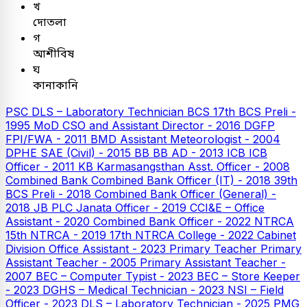
খ
দোতলা
গ
আশীবিষ
ঘ
কানাকানি
PSC
DLS – Laboratory Technician
BCS
17th BCS Preli -
1995
MoD CSO and Assistant Director - 2016
DGFP
FPI/FWA - 2011
BMD Assistant Meteorologist - 2004
DPHE SAE (Civil) - 2015
BB
BB AD - 2013
ICB
ICB
Officer - 2011
KB
Karmasangsthan Asst. Officer - 2008
Combined Bank
Combined Bank Officer (IT) - 2018
39th
BCS Preli - 2018
Combined Bank Officer (General) -
2018
JB PLC
Janata Officer - 2019
CCI&E – Office
Assistant - 2020
Combined Bank Officer - 2022
NTRCA
15th NTRCA - 2019
17th NTRCA College - 2022
Cabinet
Division Office Assistant - 2023
Primary Teacher
Primary
Assistant Teacher - 2005
Primary Assistant Teacher -
2007
BEC – Computer Typist - 2023
BEC – Store Keeper
- 2023
DGHS – Medical Technician - 2023
NSI – Field
Officer - 2023
DLS – Laboratory Technician - 2025
PMG