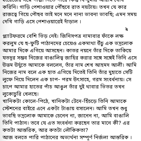
করিনি। গাড়ি পেশাওয়ার পৌঁছবে রাত নয়টায়। তখন যে কার
রাজত্বে গিয়ে পৌছব তাই মনে মনে নানা ভাবনা ভাবছি; এমন সময়
দেখি গাড়ি এসে পেশাওয়ারেই দাঁড়াল ।
২
প্ল্যাটফরমে বেশি ভিড় নেই। জিনিসপত্র নামাবার ফাঁকে লক্ষ
করলুম যে ছ-ফুটি পাঠানদের চেয়েও একমাথা উঁচু এক ভদ্রলোক
আমার দিকে এগিয়ে আসছেন। কাতর নয়নে তাঁর দিকে তাকিয়ে
যতদূর সম্ভব নিজের বাঙালিত্ব জাহির করার সঙ্গে সঙ্গেই তিনি এসে
উত্তম উর্দুতে আমাকে বললেন, তাঁর নাম শেখ আহমদ আলী। আমি
নিজের নাম বলে এক হাত এগিয়ে দিতেই তিনি তাঁর দুহাতে সেটি
লুফে নিয়ে দিলেন এক চাপ- পরম উৎসাহে, গরম সংবর্ধনায়। সে
চাপে আমার হাতের পাঁচ আঙুল তাঁর দুই থাবার ভিতর তখন
লুকোচুরি খেলছে।
খানিকটা কোলে-পিঠে, খানিকটা টেনে-হিঁচড়ে তিনি আমাকে
স্টেশনের বাইরে এনে একটা টাঙায় বসালেন। আমি তখন শুধু
ভাবছি ভদ্রলোক আমাকে চেনেন না, জানেন না, আমি বাঙালি
তিনি পাঠান। তবে যে এত সংবর্ধনা করছেন তার মানে কী? এর
কতটা আন্তরিক, আর কতটা লৌকিকতা?
আজ বলতে পারি পাঠানের অভ্যর্থনা সম্পূর্ণ নির্জলা আন্তরিক ।