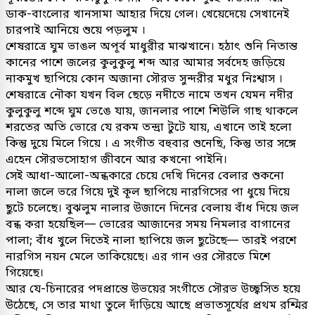
ডাক-বাংলোর খানসামা আহার দিয়ে গেল। খেয়েদেয়ে সেখানেই
চারপাই আনিয়ে শুয়ে পড়লুম ।
শেষরাত্রে ঘুম ভাঙল অপূর্ব মাধুরীর মাঝখানে। হঠাৎ শুনি নিতান্ত
কানের পাশে জলের কুলুকুলু শব্দ আর আমার সর্বদেহ জড়িয়ে
নাকমুখ ছাপিয়ে কোন অজানা সৌরভ সুন্দরীর মধুর নিঃশ্বাস ।
শেষরাত্রে নৌকা যখন বিল ছেড়ে নদীতে নামে তখন যেমন নদীর
কুলুকুলু শব্দে ঘুম ভেঙে যায়, জানলার পাশে শিউলি গাছ থাকলে
শরতের অতি ভোরে যে রকম তন্দ্রা টুটে যায়, এখানে তাই হলো
কিন্তু দুয়ে মিলে গিয়ে । এ সংগীত বহুবার শুনেছি, কিন্তু তার সঙ্গে
এহেন সৌরভসোহাগ জীবনে আর কখনো পাইনি।
সেই আধা-আলো-অন্ধকারে চেয়ে দেখি দিনের বেলার শুকনো
নালা জলে ভরে গিয়ে দুই কূল ছাপিয়ে নারগিসের পা ধুয়ে দিয়ে
ছুটে চলেছে। বুঝলুম নালার উজানে দিনের বেলায় বাঁধ দিয়ে জল
বন্ধ করা হয়েছিল— ভোরের আজানের সময় নিমলার বাগানের
পালা; বাঁধ খুলে দিতেই নালা ছাপিয়ে জল ছুটেছে— তারই পরশে
নারগিস নয়ন মেলে তাকিয়েছে। এর গান ওর সৌরভে মিশে
গিয়েছে।
আর যে-চিনারের পদপ্রান্তে উভয়ের সংগীতে সৌরভ উচ্ছ্বসিত হয়ে
উঠেছে, সে তার মাথা তুলে দাঁড়িয়ে আছে প্রভাতসূর্যের প্রথম রশ্মির