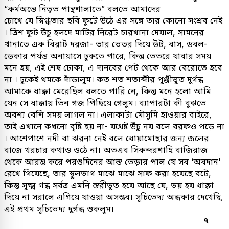
“কর্মঅন্তে নিভৃত পান্থশালাতে” বলতে আমাদের
চোখে যে স্নিগ্ধতার ছবি ফুটে উঠে এর সঙ্গে তার কোনো সংশ্রব নেই
। ত্রিশ ফুট উঁচু হলদে মাটির নিরেট চারখানা দেয়াল, সামনের
খানাতে এক বিরাট দরজা- তার ভেতর দিয়ে উট, বাস, ডবল-
ডেকার পর্যন্ত অনায়াসে ঢুকতে পারে, কিন্তু ভেতরে যাবার সময়
মনে হয়, এই শেষ ঢোকা, এ দানবের পেট থেকে আর বেরোতে হবে
না । ঢুকেই থমকে দাঁড়ালুম। কত শত শতাব্দীর পুঞ্জীভূত দুর্গন্ধ
আমাকে ধাক্কা মেরেছিল বলতে পারি নে, কিন্তু মনে হলো আমি
যেন সে ধাক্কায় তিন গজ পিছিয়ে গেলুম। ব্যাপারটা কী বুঝতে
অবশ্য বেশি সময় লাগল না। এলাকাটা মৌসুমি হাওয়ার বাইরে,
তাই এখানে কখনো বৃষ্টি হয় না- যথেষ্ট উঁচু নয় বলে বরফও পড়ে না
। আশেপাশে নদী বা ঝরনা নেই বলে ধোয়ামোছার জন্য জলের
বাজে খরচার কথাও ওঠে না। অতএব সিকন্দরশাহি বাজিরাজ
থেকে আরম্ভ করে পরশুদিনের আস্ত ভেড়ার পাল যে সব ‘অবদান'
রেখে গিয়েছে, তার স্থূলভাগ মাঝে মাঝে সাফ করা হয়েছে বটে,
কিন্তু সূক্ষ্ম গন্ধ সর্বত্র এমনি স্তরীভূত হয়ে আছে যে, ভয় হয় ধাক্কা
দিয়ে না সরালে এগিয়ে যাওয়া অসম্ভব। সূচিভেদ্য অন্ধকার দেখেছি,
এই প্রথম সূচিভেদ্য দুর্গন্ধ শুকলুম।
৭