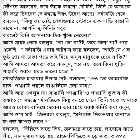
স্টেশনে আসবেন, তবে তাঁকে কখনো দেখিনি, তিনি যে আমাকে
কী করে চিনবেন সে সম্বন্ধে ঈষৎ উদ্বেগ আছে।' সর্দারজি হেসে
বললেন, “কিছু ভয় নেই, পেশাওয়ার স্টেশনে এক গাড়ি বাঙালি
নামে না, আপনি দু-মিনিট সবুর
করলেই তিনি আপনাকে ঠিক খুঁজে নেবেন।”
আমি সাহস পেয়ে বললুম, “তা তো বটেই, তবে কিনা শার্ট পরে
এসেছি—” সর্দারজি এবার অট্টহাস করে বললেন, “শার্টে যে এক
ফুট জায়গা ঢাকা পড়ে তাই দিয়ে মানুষ মানুষকে চেনে নাকি?”
আমি আমতা আমতা করে বললুম, “তা নয়, তবে কিনা ধুতি-
পাঞ্জাবি পরলে হয়ত ভালো হতো।”
সর্দারজিকে হারাবার উপায় নেই। বললেন, “এও তো তাজ্জবকি
বাত- পাঞ্জাবি পরলে বাঙালিকে চেনা যায়?”
আমি আর এগলুম না। বাঙালি ‘পাঞ্জাবি’ ও পাঞ্জাবি কুর্তায় কী
তফাত সে সম্বন্ধে সর্দারজিকে কিছু বলতে গেলে তিনি হয়ত আমাকে
আরও বোকা বানিয়ে দেবেন। তার চেয়ে বরঞ্চ উনিই কথা বলুন,
আমি শুনে যাই । জিজ্ঞাসা করলুম, “সর্দারজি শিলওয়ার বানাতে
ক-গজ কাপড় লাগে ?”
বললেন, “দিল্লিতে সাড়ে তিন, জলন্ধরে সাড়ে চার, লাহোরে সাড়ে
পাঁচ, লালমুসায় সাড়ে ছয়, রাওলপিন্ডিতে সাড়ে সাত, তারপর