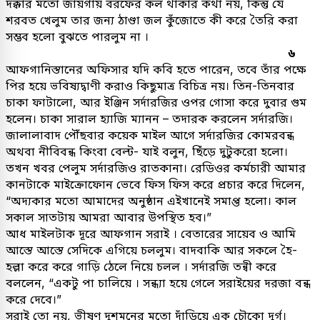
দক্কার মতো জায়গায় বরফের কল থাকার কথা নয়, কিন্তু যে
শরবত খেলুম তার জন্য ঠাণ্ডা জল কুঁজোতে কী করে তৈরি করা
সম্ভব হলো বুঝতে পারলুম না ।
৬
আফগানিস্তানের অফিসার যদি কবি হতে পারেন, তবে তাঁর পক্ষে
পির হয়ে ভবিষ্যদ্বাণী করাও কিছুমাত্র বিচিত্র নয়। তিন-তিনবার
চাকা ফাটালো, আর ইঞ্জিন সর্দারজির ওপর গোসা করে দুবার গুম
হলেন। চাকা সারাল হ্যাজি ম্যানন – তদারক করলেন সর্দারজি।
জালালাবাদ পৌঁছবার কয়েক মাইল আগে সর্দারজির কোমরবন্ধ
অথবা নীবিবন্ধ কিংবা বেল্ট- যাই বলুন, ছিঁড়ে দুটুকরো হলো।
তখন খবর পেলুম সর্দারজিও রাতকানা। রেডিওর কর্মচারী আমার
কানটাকে মাইক্রোফোন ভেবে ফিস ফিস করে প্রচার করে দিলেন,
“অদ্যকার মতো আমাদের অনুষ্ঠান এইখানেই সমাপ্ত হলো। কাল
সকাল সাতটায় আমরা আবার উপস্থিত হব।”
আধ মাইলটাক দূরে আফগান সরাই । বেতারের সায়েব ও আমি
আস্তে আস্তে সেদিকে এগিয়ে চললুম। বাদবাকি আর সকলে হৈ-
হল্লা করে করে গাড়ি ঠেলে নিয়ে চলল । সর্দারজি তন্বী করে
বললেন, “একটু পা চালিয়ে । সন্ধ্যা হয়ে গেলে সরাইয়ের দরজা বন্ধ
করে দেবে।”
সরাই তো নয়, ভীষণ দুশমনের মতো দাঁড়িয়ে এক চৌকো দুর্গ।