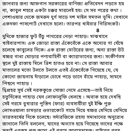
জানবার জন্য আফগান সরকারের বাণিজ্য প্রতিবেদন পড়তে হয়
না, কাবুল শহরে একটা চক্কর মারলেই হয়। সে সব পরের কথা ।
পেশাওয়ার থেকে জমরুদ দুর্গ সাড়ে দশ মাইল সমতল ভূমি। সেখানে
একদফা পাসপোর্ট দেখাতে হলো। তারপর খাইবার গিরিসংকট।
8
দুদিকে হাজার ফুট উঁচু পাথরের নেড়া পাহাড়। মাঝখানে
খাইবারপাস। এক জোড়া রাস্তা এঁকেবেঁকে একে অন্যের গা ঘেঁষে
চলেছে কাবুলের দিকে। এক রাস্তা মোটরের জন্য, অন্য রাস্তা উট
খচ্চর গাধা ঘোড়ার পণ্যবাহিনী বা ক্যারাভানের জন্য। সংকীর্ণতম
স্থলে দুই রাস্তায় মিলে ত্রিশ হাতও হবে না। সে রাস্তা আবার
মাতালের মতো টলতে টলতে এতই এঁকেবেঁকে গিয়েছে যে, যে
কোনো জায়গায় দাঁড়ালে চোখে পড়ে ডানে বাঁয়ে পাহাড়, সামনে
পিছনে পাহাড় ।
দ্বিপ্রহর সূর্য সেই নরককুণ্ডে সোজা নেমে এসেছে—তাই নিয়ে
চতুর্দিকের পাহাড় যেন লোফালুফি খেলছে । অবাক হয়ে দেখছি
সেই গরমে বুখারার পুস্তিন (ফার) ব্যবসায়ীরা দুই ইঞ্চি পুরু
লোমওয়ালা চামড়ার ওভারকোট গায়ে দিয়ে খচ্চর খেদিয়ে খেদিয়ে
ভারতবর্ষের দিকে চলেছে। সর্দারজিকে রহস্য সমাধানের অনুরোধ
জানালে তিনি বললেন, যাদের অভ্যাস হয়ে গিয়েছে তাদের পক্ষে
সত্যই এরকম পুরু জামা এই গরমে আরামদায়ক। বাইরের গরম