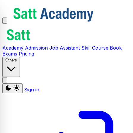
Academy
Admission
Job Assistant
Skill
Course
Book
Exams
Pricing
Others
Sign in