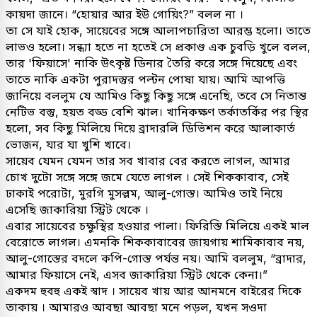
কায়দা জানে। “হোয়ার আর ইউ গোয়িং?” বলল না ।
তা সে যাই হোক, সায়েবের সঙ্গে আলাপচারিতা আরম্ভ হলো। তাতে
লাভও হলো। সন্ধ্যা হতে না হতেই সে প্রকাণ্ড এক চুবড়ি খুলে বলল,
তার 'ফিয়াসে' নাকি উৎকৃষ্ট ডিনার তৈরি করে সঙ্গে দিয়েছে এবং
তাতে নাকি একটা পুরাদস্তুর পল্টন পোষা যায়। আমি আপত্তি
জানিয়ে বললুম যে আমিও কিছু কিছু সঙ্গে এনেছি, তবে সে নিতান্ত
নেটিভ বস্তু, হয়ত বড্ড বেশি ঝাল। খানিকক্ষণ তর্কাতর্কির পর স্থির
হলো, সব কিছু মিলিয়ে দিয়ে ব্রাদারলি ডিভিশন করে আলাকার্ত
ভোজন, যার যা খুশি খাবে।
সায়েব যেমন যেমন তার সব খাবার বের করতে লাগল, আমার
চোখ দুটো সঙ্গে সঙ্গে জমে যেতে লাগল । সেই শিককাবাব, সেই
ঢাকাই পরোটা, মুরগি মুসল্লম, আলু-গোস্ত। আমিও তাই নিয়ে
এসেছি জাকারিয়া স্ট্রিট থেকে ।
এবার সায়েবের চক্ষুস্থির হওয়ার পালা। ফিরিস্তি মিলিয়ে একই মাল
বেরোতে লাগল। এমনকি শিককাবাবের জায়গায় শামিকাবাব নয়,
আলু-গোস্তের বদলে কপি-গোস্ত পর্যন্ত নয়। আমি বললুম, “ব্রাদার,
আমার ফিয়াসে নেই, এসব জাকারিয়া স্ট্রিট থেকে কেনা।”
একদম হুবহু একই স্বাদ । সায়েব খায় আর আনমনে বাইরের দিকে
তাকায় । আমারও আবছা আবছা মনে পড়ল, যখন সওদা