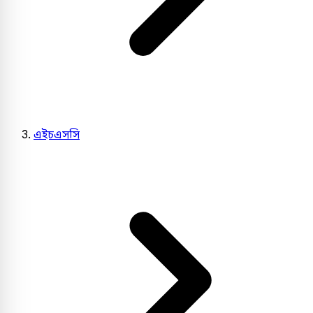
এইচএসসি