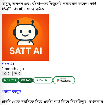
মানুষ, জনপদ এবং ঘটনা—সবকিছুকেই পর্যবেক্ষণ করেন। তাই
তিনটি বিষয়ই এখানে সঠিক।
Satt AI
1 month ago
0
0
MCQ:
254
CQ:
140
Practice
গন্তব্য কাবুল
চাঁদনি থেকে নয়সিকে দিয়ে একটা শার্ট কিনে নিয়েছিলুম। তখনকার