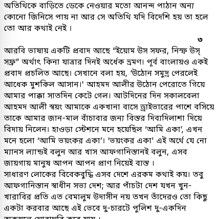
অতিথিকে বাড়িতে ডেকে নেওয়ার মতো আনন্দ পাঠান অন্য
কোনো জিনিসে পায় না আর সে অতিথি যদি বিদেশি হয় তা হলে
তো আর কথাই নেই ।
৩
আরবি ভাষায় একটি প্রবাদ আছে “ইয়োম উস সফর, নিস্ফ উস্
সফ্র” অর্থাৎ কিনা যাত্রার দিনই অর্ধেক ভ্রমণ। পূর্ব বাংলায়ও একই
প্রবাদ প্রচলিত আছে। সেখানে বলা হয়, ‘উঠোন সমুদ্র পেরলেই
আধেক মুশকিল আসান।' আহমদ আলীর উঠোন পেরোতে গিয়ে
আমার পাক্কা সাতদিন কেটে গেল। আটদিনের দিন সকালবেলা
আহমদ আলী স্বয়ং আমাকে একখানা বাসে ড্রাইভারের পাশে বসিয়ে
তাকে আমার জান-মাল বাঁচাবার জন্য বিস্তর দিব্যদিলাশা দিয়ে
বিদায় নিলেন। হাওড়া স্টেশনে মনে হয়েছিল ‘আমি একা’, এখন
মনে হলো ‘আমি ভয়ংকর একা’। ‘ভয়ংকর একা' এই অর্থে যে নো
ম্যানস ল্যান্ডই বলুন আর খাস আফগানিস্তানই বলুন, এসব
জায়গায় মানুষ আপন আপন প্রাণ নিয়েই ব্যস্ত ।
সাধারণ লোকের বিবেকবুদ্ধি এসব দেশে এরকম কথাই কয়। তবু
আফগানিস্তান স্বাধীন সভ্য দেশ; আর পাঁচটা দেশ যখন খুন-
খারাবির প্রতি এত বেমালুম উদাসীন নয় তখন তাঁদেরও তো কিছু
একটা করবার আছে এই ভেবে দু-চারটে পুলিশ দু-একদিন
অকুস্থলে ঘোরাঘুরি করে যায় ।