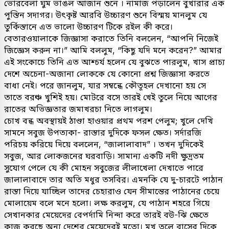
ভোরবেলা ঘুম ভাঙল আজান শুনে । নামাজ পড়ালেন বুখারার এক
পুস্তিন সদাগর। উৎকৃষ্ট আরবি উচ্চারণ শুনে বিস্ময় মানলুম যে
তুর্কিস্তানে এত ভালো উচ্চারণ টিকে রইল কী করে।
বেতারওয়ালাকে জিজ্ঞাসা করাতে তিনি বললেন, “আপনি নিজেই
জিজ্ঞেস করুন না।” আমি বললুম, “কিছু যদি মনে করেন?” আমার
এই সংকোচে তিনি এত আশ্চর্য হলেন যে বুঝতে পারলুম, খাস প্রাচ্য
দেশে অচেনা-অজানা লোককে যে কোনো প্রশ্ন জিজ্ঞাসা করতে
বাধা নেই। পরে জানলুম, যার সম্বন্ধে কৌতূহল দেখানো হয় সে
তাতে বরঞ্চ খুশিই হয়। মোটরে বসে তারই খেই তুলে নিয়ে আগের
রাতের অভিজ্ঞতার জমাখরচা নিতে লাগলুম।
চোখ বন্ধ অবস্থায়ই ঠাণ্ডা হাওয়ার প্রথম পরশ পেলুম; খুলে দেখি
সামনে সবুজ উপত্যকা- রাস্তার দুদিকে ফসল ক্ষেত। সর্দারজি
পরিচয় করিয়ে দিয়ে বললেন, “জালালাবাদ” । তখন দুদিকেই
সবুজ, আর লোকজনের ঘরবাড়ি। সামান্য একটি নদী ক্ষুদ্রতম
সুযোগ পেলে যে কী মোহন সবুজের লীলাখেলা দেখাতে পারে
জালালাবাদে তার অতি মধুর তসবির। এমনকি যে দু-চারটে পাঠান
রাস্তা দিয়ে যাচ্ছিল তাদের চেহারাও যেন সীমান্তের পাঠানের চেয়ে
মোলায়েম বলে মনে হলো। লক্ষ করলুম, যে পাঠান শহরে গিয়ে
সেখানকার মেয়েদের বেপর্দামি নিন্দা করে তারই বউ-ঝি ক্ষেতে
কাজ করছে অন্য দেশের মেয়েদেরই মতো। মুখ তুলে বাসের দিকে