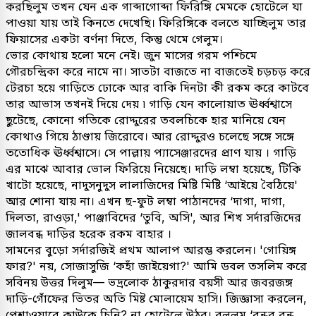
করছিলুম তখন যেন এক গাব্দাগোব্দা ফিরিঙ্গি মেমকে হোটেলে যা
পাওয়া যায় তাই কিনতে দেখেছি। ফিরিঙ্গিকে বলতে যাচ্ছিলুম তার
ফিয়াসের একটা বর্ণনা দিতে, কিন্তু থেমে গেলুম।
ভোর কোথায় হলো মনে নেই। জুন মাসের গরম পশ্চিমে
গৌরচন্দ্রিকা করে নামে না। সাতটা বাজতে না বাজতেই চড়চড় করে
টেরচা হয়ে গাড়িতে ঢোকে আর বাকি দিনটা কী রকম করে কাটবে
তার আভাস তখনই দিয়ে দেয় ৷ গাড়ি যেন কালোয়াত ঊর্ধ্বশ্বাসে
ছুটেছে, কোনো গতিকে রোদ্দুরের তবলচিকে হার মানিয়ে যেন
কোথাও গিয়ে ঠাণ্ডায় জিরোবে। আর রোদ্দুরও চলেছে সঙ্গে সঙ্গে
ততোধিক ঊর্ধ্বশ্বাসে। সে পাল্লায় প্যাসেঞ্জারদের প্রাণ যায় । গাড়ি
এর মাঝে আবার ভোল ফিরিয়ে নিয়েছে। দাড়ি লম্বা হয়েছে, টিকি
খাটো হয়েছে, নাদুসনুদুস লালাজিদের মিষ্টি মিষ্টি ‘আইয়ে বৈঠিয়ে'
আর শোনা যায় না। এখন ছ-ফুট লম্বা পাঠানদের ‘দাগা, দাগা,
দিলতা, রাওড়া,' পাঞ্জাবিদের ‘তুবি, অসি', আর শিখ সর্দারজিদের
জালবন্ধ দাড়ির হরেক রকম বাহার ।
সামনের বুড়ো সর্দারজিই প্রথম আলাপ আরম্ভ করলেন। 'গোয়িঙ্গ
ফার?' নয়, সোজাসুজি ‘কহাঁ জাইয়েগা?' আমি ডবল তসলিম করে
সবিনয় উত্তর দিলুম— ভদ্রলোক ঠাকুরদার বয়সী আর জবরজঙ্গ
দাড়ি-গোঁফের ভিতর অতি মিষ্ট মোলায়েম হাসি। জিজ্ঞাসা করলেন,
পেশাওয়ারে কাউকে চিনি? না হোটেলে উঠব। বললুম ‘বন্ধুর বন্ধু