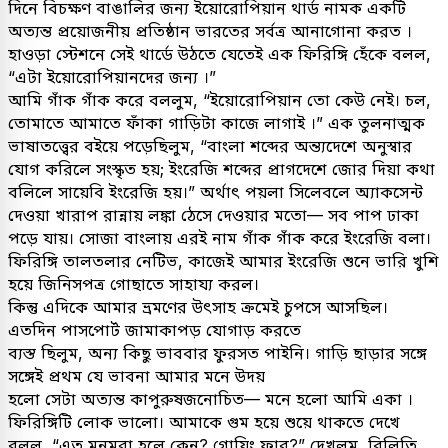
দিনে বিচক্ষণ বাঙালির জন্য ইয়োরোপিয়ান থার্ড নামক একটি
অত্যন্ত প্রয়োজনীয় প্রতিষ্ঠান ভারতের সর্বত্র আনাগোনা করত ।
হাওড়া স্টেশনে সেই থার্ডে উঠতে যেতেই এক ফিরিঙ্গি হেঁকে বলল,
“এটা ইয়োরোপিয়ানদের জন্য ।”
আমি গাঁক গাঁক করে বললুম, “ইয়োরোপিয়ান তো কেউ নেই। চল,
তোমাতে আমাতে ফাঁকা গাড়িটা কাজে লাগাই ।” এক তুলনাত্মক
ভাষাতত্ত্বের বইয়ে পড়েছিলুম, “বাংলা শব্দের অন্ত্যদেশে অনুস্বার
যোগ করিলে সংস্কৃত হয়; ইংরেজি শব্দের প্রাগদেশে জোর দিয়া কথা
বলিলে সায়েবি ইংরেজি হয়।” অর্থাৎ পয়লা সিলেবলে অ্যাকসেন্ট
দেওয়া খারাপ রান্নায় লঙ্কা ঠেসে দেওয়ার মতো— সব পাপ ঢাকা
পড়ে যায়। সোজা বাংলায় এরই নাম গাঁক গাঁক করে ইংরেজি বলা।
ফিরিঙ্গি তালতলার নেটিভ, কাজেই আমার ইংরেজি শুনে ভারি খুশি
হয়ে জিনিসপত্র গোছাতে সাহায্য করল।
কিন্তু এদিকে আমার ভ্রমণের উৎসাহ ক্রমেই চুপসে আসছিল।
এতদিন পাসপোর্ট জামাকাপড় যোগাড় করতে
ব্যস্ত ছিলুম, অন্য কিছু ভাববার ফুরসত পাইনি। গাড়ি ছাড়ার সঙ্গে
সঙ্গেই প্রথম যে ভাবনা আমার মনে উদয়
হলো সেটা অত্যন্ত কাপুরুষজনোচিত— মনে হলো আমি একা ।
ফিরিঙ্গিটি লোক ভালো। আমাকে গুম হয়ে শুয়ে থাকতে দেখে
বলল, “এত মনমরা হলে কেন? গোয়িং ফার?” দেখলুম, বিলিতি