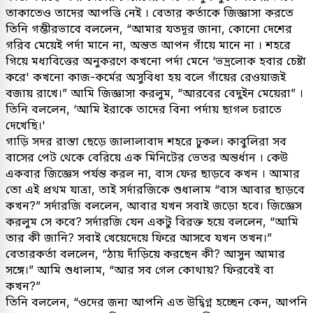
তাকাতেও তাদের আপত্তি নেই । বেতার কর্তাকে জিজ্ঞাসা করতে
তিনি গম্ভীরভাবে বললেন, “আমার যতদূর জানা, কোনো দেশের
গরিব মেয়েই পর্দা মানে না, অন্তত আপন গাঁয়ে মানে না । শহরে
গিয়ে মধ্যবিত্তের অনুকরণে কখনো পর্দা মেনে ‘ভদ্রলোক হবার চেষ্টা
করে' কখনো কাজ-কর্মের অসুবিধা হয় বলে গাঁয়ের রেওয়াজই
বজায় রাখে।” আমি জিজ্ঞাসা করলুম, “আরবের বেদুইন মেয়েরা” ।
তিনি বললেন, ‘আমি ইরাকে তাদের বিনা পর্দায় ছাগল চরাতে
দেখেছি।'
গাড়ি সদর রাস্তা ছেড়ে জালালাবাদ শহরে ঢুকল। কাবুলিরা সব
বাসের পেট থেকে বেরিয়ে এক মিনিটের ভেতর অন্তর্ধান । কেউ
একবার জিজ্ঞেস পর্যন্ত করল না, বাস ফের ছাড়বে কখন । আমার
তো এই প্রথম যাত্রা, তাই সর্দারজিকে শুধালাম “বাস আবার ছাড়বে
কখন?” সর্দারজি বললেন, আবার যখন সবাই জড়ো হবে। জিজ্ঞেস
করলুম সে কবে? সর্দারজি যেন একটু বিরক্ত হয়ে বললেন, “আমি
তার কী জানি? সবাই খেয়েদেয়ে ফিরে আসবে যখন তখন।”
বেতারকর্তা বললেন, “ঠায় দাঁড়িয়ে করছেন কী? আসুন আমার
সঙ্গে।” আমি শুধালাম, “আর সব গেল কোথায়? ফিরবেই বা
কখন?”
তিনি বললেন, “ওদের জন্য আপনি এত উদ্বিগ্ন হচ্ছেন কেন, আপনি