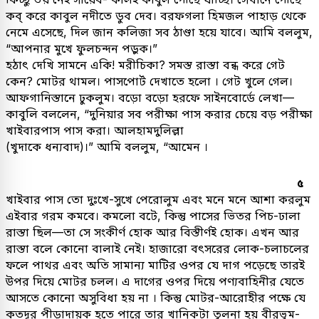
কব্ করে কাবুল নদীতে ডুব দেব। বরফগলা হিমজল পাহাড় থেকে
নেমে এসেছে, দিল জান কলিজা সব ঠাণ্ডা হয়ে যাবে। আমি বললুম,
“আপনার মুখে ফুলচন্দন পড়ুক।”
হঠাৎ দেখি সামনে একি! মরীচিকা? সমস্ত রাস্তা বন্ধ করে গেট
কেন? মোটর থামল। পাসপোর্ট দেখাতে হলো । গেট খুলে গেল।
আফগানিস্তানে ঢুকলুম। বড়ো বড়ো হরফে সাইনবোর্ডে লেখা—
কাবুলি বললেন, “দুনিয়ার সব পরীক্ষা পাস করার চেয়ে বড় পরীক্ষা
খাইবারপাস পাস করা। আলহামদুলিল্লা
(খুদাকে ধন্যবাদ)।” আমি বললুম, “আমেন ।
৫
খাইবার পাস তো দুঃখে-সুখে পেরোলুম এবং মনে মনে আশা করলুম
এইবার গরম কমবে। কমলো বটে, কিন্তু পাসের ভিতর পিচ-ঢালা
রাস্তা ছিল—তা সে সংকীর্ণ হোক আর বিস্তীর্ণই হোক। এখন আর
রাস্তা বলে কোনো বালাই নেই। হাজারো বৎসরের লোক-চলাচলের
ফলে পাথর এবং অতি সামান্য মাটির ওপর যে দাগ পড়েছে তারই
উপর দিয়ে মোটর চলল। এ দাগের ওপর দিয়ে পণ্যবাহিনীর যেতে
আসতে কোনো অসুবিধা হয় না । কিন্তু মোটর-আরোহীর পক্ষে যে
কতদূর পীড়াদায়ক হতে পারে তার খানিকটা তুলনা হয় বীরভূম-