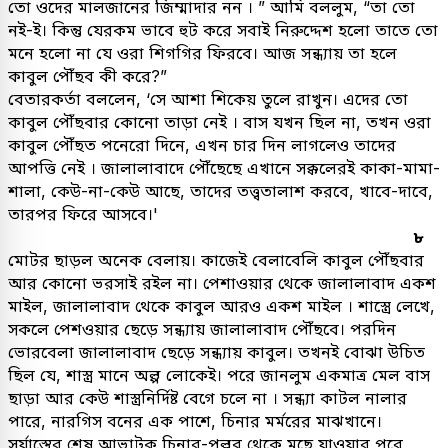
তো ওদের মালজানের জিম্মাদার নন । ” আমি বললুম, “তা তো
নই-ই। কিন্তু যেরকম ভাবে হুট করে সবাই নিরুদ্দেশ হলো তাতে তো
মনে হলো না যে ওরা শিগগির ফিরবে। আজ সন্ধ্যায় তা হলে
কাবুল পৌঁছব কী করে?”
বেতারকর্তা বললেন, ‘সে আশা শিকেয় তুলে রাখুন। এদের তো
কাবুল পৌঁছবার কোনো তাড়া নেই । বাস যখন ছিল না, তখন ওরা
কাবুল পৌঁছত পনেরো দিনে, এখন চার দিন লাগলেও তাদের
আপত্তি নেই । জালালাবাদে পৌঁছেছে এখানে সক্কলেরই কাকা-মামা-
শালা, কেউ-না-কেউ আছে, তাদের তত্ত্বতালাশ করবে, খাবে-দাবে,
তারপর ফিরে আসবে।'
৮
মোটর ছাড়ল অনেক বেলায়। কাজেই বেলাবেলি কাবুল পৌঁছবার
আর কোনো ভরসাই রইল না। পেশাওয়ার থেকে জালালাবাদ একশ
মাইল, জালালাবাদ থেকে কাবুল আরও একশ মাইল । শাস্ত্রে লেখে,
সকলে পেশওয়ার ছেড়ে সন্ধ্যায় জালালাবাদ পৌঁছবে। পরদিন
ভোরবেলা জালালাবাদ ছেড়ে সন্ধ্যায় কাবুল। তখনই বোঝা উচিত
ছিল যে, শাস্ত্র মানে অল্প লোকেই। পরে জানলুম একমাত্র মেল বাস
ছাড়া আর কেউ শাস্ত্রনির্দিষ্ট বেগে চলে না । সন্ধ্যা কাটল নালার
পারে, নারগিস বনের এক পাশে, চিনার মর্মরের মাঝখানে।
সূর্যাস্তের শেষ আভাটুকু চিনার-পল্লব থেকে মুছে যাওয়ার পরে