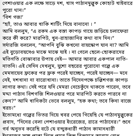
পেশাওয়ার এক লক্ষে সাড়ে দশ, খাস পাঠানমুল্লুক কোহাট খাইবারে
পুরো থান।”
‘বিশ গজ!’
“হ্যাঁ, তাও আবার খাকি শার্টিং দিয়ে বানানো । ”
আমি বললুম, “এ রকম এক বস্তা কাপড় গায়ে জড়িয়ে চলাফেরা
করে কী করে? মারপিট, খুন-রাহাজানির কথা বাদ দিন।”
সর্দারজি বললেন, “আপনি বুঝি কখনো বায়স্কোপ যান না? আমি
এই বুড়োবয়সেও মাঝে মাঝে যাই । না গেলে ছেলে-ছোকরাদের
মতিগতি বোঝাবার উপায় নেই— আমার আবার একপাল নাতি-
নাতনি। এই সেদিন দেখলুম, দুশো বছরের পুরোনো গল্পে এক
মেমসায়েব ফ্রকের পর ফ্রক পরেই যাচ্ছেন, পরেই যাচ্ছেন— মনে
নেই, দশখানা না বারোখানা। তাতে নিদেনপক্ষে চল্লিশগজ কাপড়
লাগার কথা। সেই পরে যদি মেমরা নেচেকুঁদে থাকতে পারেন, তবে
মদ্দা পাঠান বিশগজি শিলওয়ার পরে মারপিট করতে পারবে না
কেন?” আমি খানিকটা ভেবে বললুম, “হক কথা; তবে কিনা বাজে
খরচ।”
ইতোমধ্যে গল্পের ভিতর দিয়ে খবর পেয়ে গিয়েছি যে পাঠানমুল্লুকের
প্রবাদ, “দিনের বেলা পেশাওয়ার ইংরেজের, রাত্রে পাঠানের।” শুনে
গর্ব অনুভব করেছি বটে যে বন্দুকধারী পাঠান কামানধারী
ইংরেজের সঙ্গে পাল্লা দিতে পারে কিন্তু বিন্দুমাত্র আরাম বোধ