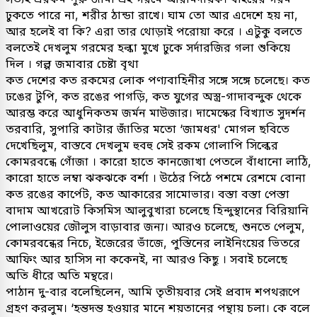
ঢুকতে পারে না, শরীর ঠান্ডা রাখে। ঘাম তো আর এদেশে হয় না,
আর হলেই বা কি? এরা তার থোড়াই পরোয়া করে । এটুকু বলতে
বলতেই দেখলুম গরমের হল্কা মুখে ঢুকে সর্দারজির গলা শুকিয়ে
দিল । গল্প জমাবার চেষ্টা বৃথা
কত দেশের কত রকমের লোক পণ্যবাহিনীর সঙ্গে সঙ্গে চলেছে। কত
ঢঙের টুপি, কত রঙের পাগড়ি, কত যুগের অস্ত্র-গাদাবন্দুক থেকে
আরম্ভ করে আধুনিকতম জর্মন মাউজার। দামেস্কের বিখ্যাত সুদর্শন
তরবারি, সুপারি কাটার জাঁতির মতো ‘জামধর' মোগল ছবিতে
দেখেছিলুম, বাস্তবে দেখলুম হুবহু সেই রকম গোলাপি সিল্কের
কোমরবন্ধে গোঁজা । কারো হাতে কানজোখা পেতলে বাঁধানো লাঠি,
কারো হাতে লম্বা ঝকঝকে বর্শা । উঠের পিঠে পশমে রেশমে বোনা
কত রঙের কার্পেট, কত আকারের সামোভার। বস্তা বস্তা পেস্তা
বাদাম আখরোট কিসমিস আলুবুখারা চলেছে হিন্দুস্থানের বিরিয়ানি
পোলাওয়ের জৌলুস বাড়াবার জন্য। আরও চলেছে, শুনতে পেলুম,
কোমরবন্ধের নিচে, ইজেরের ভাঁজে, পুস্তিনের লাইনিংয়ের ভিতরে
আফিং আর হাসিস না ককেনই, না আরও কিছু । সবাই চলেছে
অতি ধীরে অতি মন্থরে।
পাঠান দু-বার বলেছিলেন, আমি তৃতীয়বার সেই প্রবাদ শপথরূপে
গ্রহণ করলুম। ‘হন্তদন্ত হওয়ার মানে শয়তানের পন্থায় চলা। কে বলে