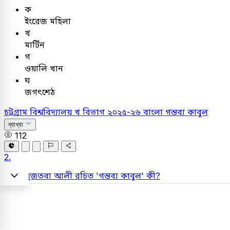
ক
ইংরেজ মহিলা
খ
মার্টিন
গ
ওয়ালি খান
ঘ
জগৎশেঠ
চট্টগ্রাম বিশ্ববিদ্যালয় খ বিভাগ ২০২৫-২৬
বাংলা
গন্তব্য কাবুল
ব্যাখ্যা
112
2.
সৈয়দ মুজতবা আলী রচিত 'গন্তব্য কাবুল' কী?
2 Exams
Created: 7 months ago |
Updated: 1 week ago
Updated: 1 week ago