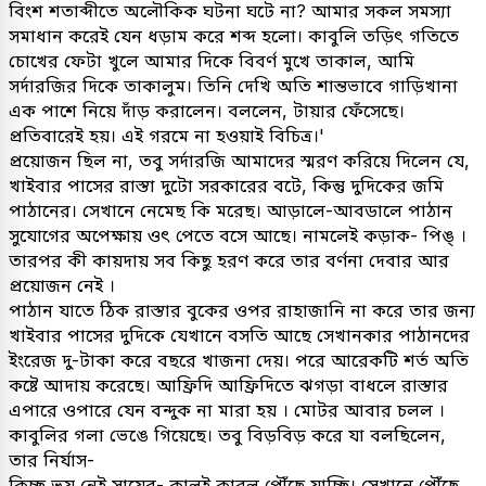
বিংশ শতাব্দীতে অলৌকিক ঘটনা ঘটে না? আমার সকল সমস্যা
সমাধান করেই যেন ধড়াম করে শব্দ হলো। কাবুলি তড়িৎ গতিতে
চোখের ফেটা খুলে আমার দিকে বিবর্ণ মুখে তাকাল, আমি
সর্দারজির দিকে তাকালুম। তিনি দেখি অতি শান্তভাবে গাড়িখানা
এক পাশে নিয়ে দাঁড় করালেন। বললেন, টায়ার ফেঁসেছে।
প্রতিবারেই হয়। এই গরমে না হওয়াই বিচিত্র।'
প্রয়োজন ছিল না, তবু সর্দারজি আমাদের স্মরণ করিয়ে দিলেন যে,
খাইবার পাসের রাস্তা দুটো সরকারের বটে, কিন্তু দুদিকের জমি
পাঠানের। সেখানে নেমেছ কি মরেছ। আড়ালে-আবডালে পাঠান
সুযোগের অপেক্ষায় ওৎ পেতে বসে আছে। নামলেই কড়াক- পিঙ্ ।
তারপর কী কায়দায় সব কিছু হরণ করে তার বর্ণনা দেবার আর
প্রয়োজন নেই ।
পাঠান যাতে ঠিক রাস্তার বুকের ওপর রাহাজানি না করে তার জন্য
খাইবার পাসের দুদিকে যেখানে বসতি আছে সেখানকার পাঠানদের
ইংরেজ দু-টাকা করে বছরে খাজনা দেয়। পরে আরেকটি শর্ত অতি
কষ্টে আদায় করেছে। আফ্রিদি আফ্রিদিতে ঝগড়া বাধলে রাস্তার
এপারে ওপারে যেন বন্দুক না মারা হয় । মোটর আবার চলল ।
কাবুলির গলা ভেঙে গিয়েছে। তবু বিড়বিড় করে যা বলছিলেন,
তার নির্যাস-
কিচ্ছু ভয় নেই সায়েব- কালই কাবুল পৌঁছে যাচ্ছি। সেখানে পৌঁছে