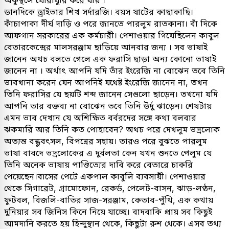
ডানদিকে ড্রাইভার শিখ সর্দারজি। বয়স ষাটের কাছাকাছি।
কাঁচাপাকা দীর্ঘ দাড়ি ও পরে জানতে পারলুম রাতকানা। বাঁ দিকে
আফগান সরকারের এক কর্মচারী। পেশাওয়ার গিয়েছিলেন কাবুল
বেতারকেন্দ্রের মালসরঞ্জাম ছাড়িয়ে আনবার জন্য । সব ভাষাই
জানেন অথচ বলতে গেলে এক ফরাসি ছাড়া অন্য কোনো ভাষাই
জানেন না । অর্থাৎ আপনি যদি তাঁর ইংরেজি না বোঝেন তবে তিনি
ভাবখানা করেন যেন আপনিই যথেষ্ট ইংরেজি জানেন না, তখন
তিনি ফরাসির যে ছয়টি শব্দ জানেন সেগুলো ছাড়েন। তখনো যদি
আপনি তার বক্তব্য না বোঝেন তবে তিনি উর্দু ঝাড়েন। শেষটায়
এমন ভাব দেখান যে অশিক্ষিত বর্বরদের সঙ্গে কথা বলবার
ঝকমারি আর তিনি কত পোহাবেন? অথচ পরে দেখলুম ভদ্রলোক
অত্যন্ত বন্ধুবৎসল, বিপন্নের সহায়। তারও পরে বুঝতে পারলুম
ভাষা বাবদে ভদ্রলোকের এ দুর্বলতা কেন যখন শুনতে পেলুম যে
তিনি অনেক ভাষায় পাণ্ডিত্যের দাবি করে বেতারে চাকরি
পেয়েছেন।বাসের পেটে একপাল কাবুলি ব্যবসায়ী। পেশাওয়ার
থেকে সিগারেট, গ্রামোফোন, রেকর্ড, পেলেট-বাসন, ঝাড়-লণ্ঠন,
ফুটবল, বিজলি-বাতির সাজ-সরঞ্জাম, কেতাব-পুঁথি, এক কথায়
দুনিয়ার সব জিনিস কিনে নিয়ে যাচ্ছে। বাদবাকি প্রায় সব কিছুই
আমদানি করতে হয় হিন্দুস্থান থেকে, কিছুটা রুশ থেকে। এসব তথ্য