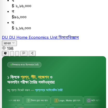
খ
$ ২,১৬,০০০
গ
$৯১,০০০
ঘ
$ ১,১৬,০০০
DU
DU Home Economics Unit
হিসাববিজ্ঞান
ব্যাখ্যা
198
শিক্ষকদের জন্য বিশেষভাবে তৈরি
১ ক্লিকে
প্রশ্ন, শীট, সাজেশন
ও
অনলাইন পরীক্ষা তৈরির সফটওয়্যার!
শুধু প্রশ্ন সিলেক্ট করুন —
প্রশ্নপত্র অটোমেটিক তৈরি!
জলছাপ দেয়া যাবে
ঠিকানা যুক্ত করা যাবে
Logo, Motto যুক্ত হবে
অটো প্রতিষ্ঠানের নাম