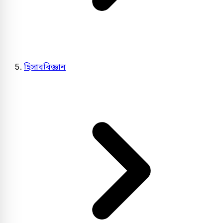
হিসাববিজ্ঞান