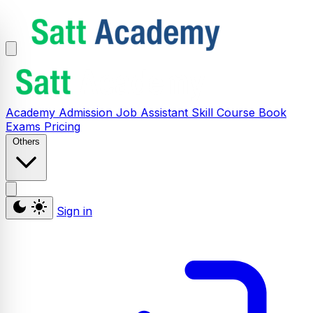
Academy
Admission
Job Assistant
Skill
Course
Book
Exams
Pricing
Others
Sign in