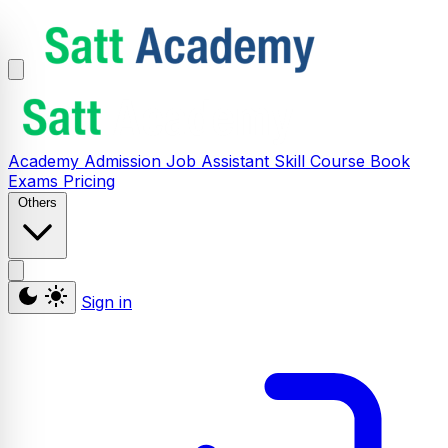
Academy
Admission
Job Assistant
Skill
Course
Book
Exams
Pricing
Others
Sign in