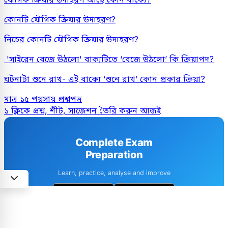
কোনটি যৌগিক ক্রিয়ার উদাহরণ?
নিচের কোনটি যৌগিক ক্রিয়ার উদাহরণ?
'সাইরেন বেজে উঠলো' বাক্যটিতে ‘বেজে উঠলো’ কি ক্রিয়াপদ?
ঘটনাটা শুনে রাখ- এই বাক্যে ‘শুনে রাখ’ কোন প্রকার ক্রিয়া?
মাত্র ১৫ পয়সায় প্রশ্নপত্র
১ ক্লিকে প্রশ্ন, শীট, সাজেশন তৈরি করুন আজই
Complete Exam
Preparation
Learn, practice, analyse and improve
1M+ downloads
4.6 · 8k+ Reviews