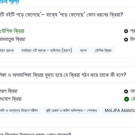
বাচনী প্রশ্ন
েটি বইটি পড়ে ফেলেছে'- বাক্যে 'পড়ে ফেলেছে' কোন ধরনের ক্রিয়া?
যৌগিক ক্রিয়া
প্
নামধাতুজ ক্রিয়া
মিশ
্বিত ব্যাংক
সমন্বিত ৭টি ব্যাংক - অফিসার (ক্যাশ)
বাংলা
যৌগিক ক্রিয়া
িকা ও অসমাপিকা ক্রিয়া যুক্ত হয়ে যে ক্রিয়া গঠন করে তাকে কী বলে?
সরল ক্রিয়া
না
য
সংযোগ ক্রিয়া
সসি ও অন্যান্য নিয়োগ পরীক্ষা
ভূমি রেকর্ড ও জরিপ অধিদপ্তর - পেশকার
MoLJPA Assista