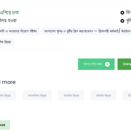
এগিয়ে চলা
ডি
উদয় হওয়া
বৃদ
সসি ও অন্যান্য নিয়োগ পরীক্ষা
বাংলাদেশ ক্ষুদ্র ও কুটির শিল্প করপোরেশন — শিল্পনগরী কর্মকর্তা/ ঊর্ধ্বতন স
ক ক্রিয়া
প্রশ্ন তৈরি করুন
View
 more
কা ক্রিয়া
অসমাপিকা ক্রিয়া
অকর্মক ক্রিয়া
সকর্মক ক্রিয়া
দ্
ous