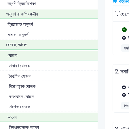
# বহুনির্
বহুপদী ক্রিয়াবিশেষণ
1.
'ছেল
অনুসর্গ বা কর্মপ্রবচনীয়
ক্রিয়াজাত অনুসর্গ
সাধারণ অনুসর্গ
যোজক, আবেগ
সমন
যোজক
সাধারণ যোজক
2.
সমাপ
বৈকল্পিক যোজক
বিরোধমূলক যোজক
কারণবাচক যোজক
পিএ
সাপেক্ষ যোজক
আবেগ
সিদ্ধান্তসূচক আবেগ