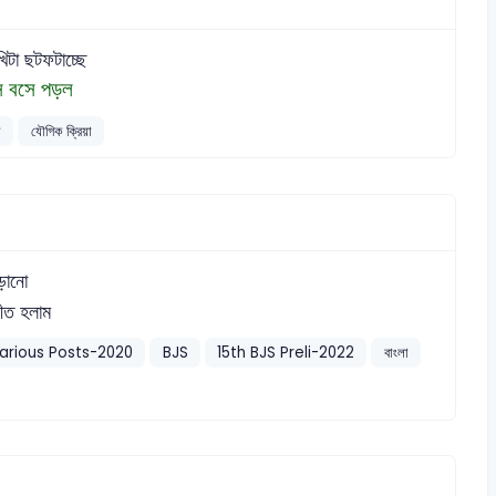
খিটা ছটফটাচ্ছে
ে বসে পড়ল
া
যৌগিক ক্রিয়া
ড়ানো
রীত হলাম
arious Posts-2020
BJS
15th BJS Preli-2022
বাংলা