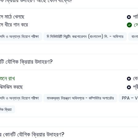
ক ক্রিয়ার উদাহরণ আছে কোন বাক্যে?
সে মাঠে খেলছে
পা
স
সে ধীরে গান করে
সসি ও অন্যান্য নিয়োগ পরীক্ষা
দি সিকিউরিটি প্রিন্টিং করপোরেশন (বাংলাদেশ) লি. - অফিসার
বাংল
টি যৌগিক ক্রিয়ার উদাহরণ?
শুনে রাখ
বে
ঝিমঝিম করছে
প্
সসি ও অন্যান্য নিয়োগ পরীক্ষা
মাদকদ্রব্য নিয়ন্ত্রণ অধিদপ্তর - কম্পিউটার অপারেটর
PPA – V
ক ক্রিয়া
র কোনটি যৌগিক ক্রিয়ার উদাহরণ?