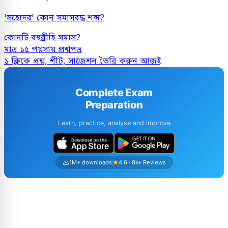
'সহোদর' কোন সমাসবদ্ধ শব্দ?
কোনটি বহুব্রীহি সমাস?
মাত্র ১৫ পয়সায় প্রশ্নপত্র
১ ক্লিকে প্রশ্ন, শীট, সাজেশন তৈরি করুন আজই
Complete Exam
Preparation
Learn, practice, analyse and improve
1M+ downloads
4.6 · 8k+ Reviews