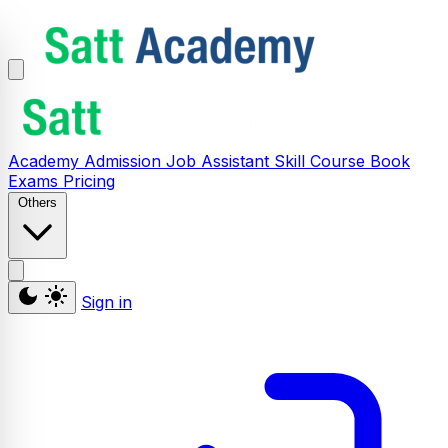
Academy
Admission
Job Assistant
Skill
Course
Book
Exams
Pricing
Others
Sign in