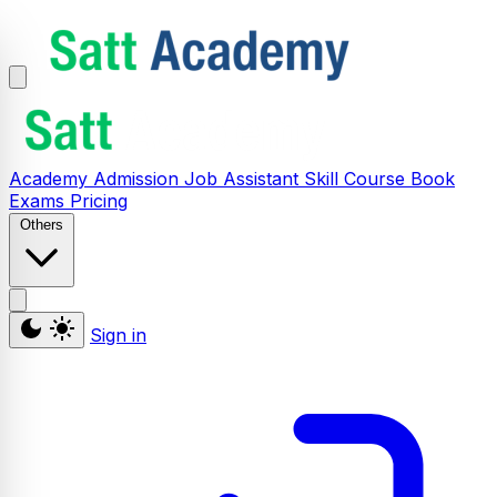
Academy
Admission
Job Assistant
Skill
Course
Book
Exams
Pricing
Others
Sign in