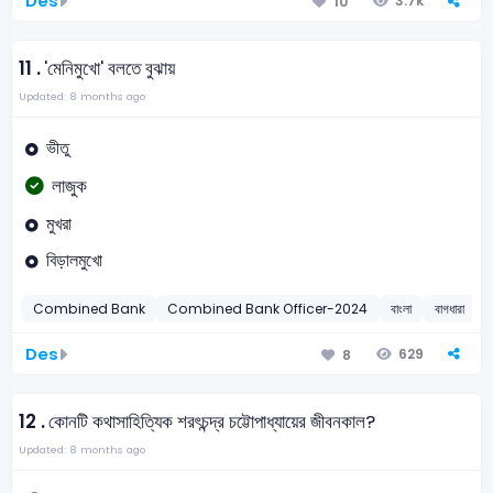
Des
3.7k
10
11 .
'মেনিমুখো' বলতে বুঝায়
Updated: 8 months ago
ভীতু
লাজুক
মুখরা
বিড়ালমুখো
Combined Bank
Combined Bank Officer-2024
বাংলা
বাগধারা
Des
629
8
12 .
কোনটি কথাসাহিত্যিক শরৎচন্দ্র চট্টোপাধ্যায়ের জীবনকাল?
Updated: 8 months ago