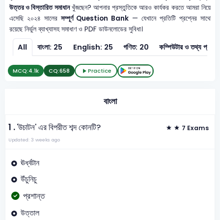
উত্তর ও বিস্তারিত সমাধান
খুঁজছেন? আপনার প্রস্তুতিকে আরও কার্যকর করতে আমরা নিয়ে
এসেছি ২০২৪ সালের
সম্পূর্ণ Question Bank
— যেখানে প্রতিটি প্রশ্নের সাথে
রয়েছে নির্ভুল ব্যাখ্যাসহ সমাধাণ ও PDF ডাউনলোডের সুবিধা।
All
বাংলা: 25
English: 25
গণিত: 20
কম্পিউটার ও
MCQ:
4.1k
CQ:
658
Practice
বাংলা
1 .
'উচাটন' এর বিপরীত শব্দ কোনটি?
7 Exams
Updated: 3 weeks ago
ঊর্ধ্বটান
উঁচুনিচু
প্রশান্ত
উত্তাল