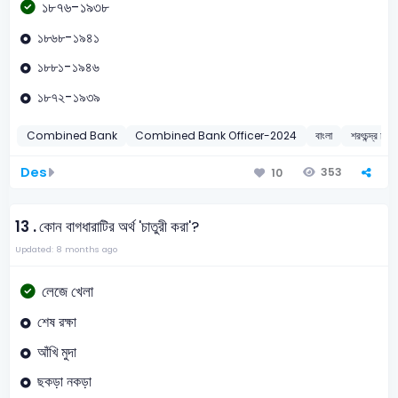
১৮৭৬-১৯৩৮
১৮৬৮-১৯৪১
১৮৮১-১৯৪৬
১৮৭২-১৯৩৯
Combined Bank
Combined Bank Officer-2024
বাংলা
শরৎচন্দ্র চট্টোপ
Des
353
10
13 .
কোন বাগধারাটির অর্থ 'চাতুরী করা'?
Updated: 8 months ago
লেজে খেলা
শেষ রক্ষা
আঁখি মুদা
ছকড়া নকড়া