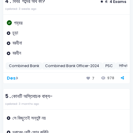
4 .
'বিবর' শব্দের অর্থ কী?
4 Exams
Updated: 3 weeks ago
গহ্বর
চূড়া
বরহীনা
বরহীন
Combined Bank
Combined Bank Officer-2024
PSC
পিটিআই ইন্স
Des
978
7
5 .
কোনটি অস্তিবাচক বাক্য-
Updated: 3 months ago
সে কিছুতেই সন্তুষ্ট নয়
দুবারের বেশী ফোন করিনি