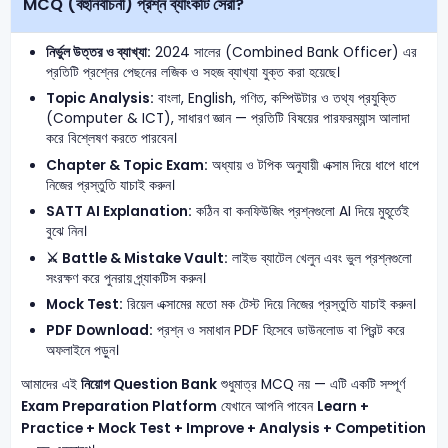
MCQ (বহুনির্বাচনী) প্রশ্ন ব্যাংকটি সেরা?
নির্ভুল উত্তর ও ব্যাখ্যা:
2024 সালের (Combined Bank Officer) এর
প্রতিটি প্রশ্নের পেছনের লজিক ও সহজ ব্যাখ্যা যুক্ত করা হয়েছে।
Topic Analysis:
বাংলা, English, গণিত, কম্পিউটার ও তথ্য প্রযুক্তি
(Computer & ICT), সাধারণ জ্ঞান — প্রতিটি বিষয়ের পারফরম্যান্স আলাদা
করে বিশ্লেষণ করতে পারবেন।
Chapter & Topic Exam:
অধ্যায় ও টপিক অনুযায়ী এক্সাম দিয়ে ধাপে ধাপে
নিজের প্রস্তুতি যাচাই করুন।
SATT AI Explanation:
কঠিন বা কনফিউজিং প্রশ্নগুলো AI দিয়ে মুহূর্তেই
বুঝে নিন।
⚔️ Battle & Mistake Vault:
লাইভ ব্যাটেল খেলুন এবং ভুল প্রশ্নগুলো
সংরক্ষণ করে পুনরায় প্র্যাকটিস করুন।
Mock Test:
রিয়েল এক্সামের মতো মক টেস্ট দিয়ে নিজের প্রস্তুতি যাচাই করুন।
PDF Download:
প্রশ্ন ও সমাধান PDF হিসেবে ডাউনলোড বা প্রিন্ট করে
অফলাইনে পড়ুন।
আমাদের এই
নিয়োগ Question Bank
শুধুমাত্র MCQ নয় — এটি একটি সম্পূর্ণ
Exam Preparation Platform
যেখানে আপনি পাবেন
Learn +
Practice + Mock Test + Improve + Analysis + Competition