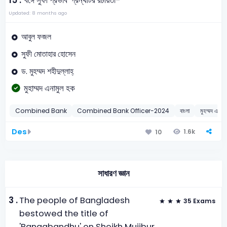
15 .
'বঙ্গে সুফী প্রভাব' গ্রন্থটির রচয়িতা-
Updated: 8 months ago
আবুল ফজল
সুফী মোতাহার হোসেন
ড. মুহম্মদ শহীদুল্লাহ্
মুহাম্মদ এনামুল হক
Combined Bank
Combined Bank Officer-2024
বাংলা
মুহম্মদ এনাম
Des
1.6k
10
সাধারণ জ্ঞান
3 .
The people of Bangladesh
35 Exams
bestowed the title of
'Bangabandhu' on Sheikh Mujibur