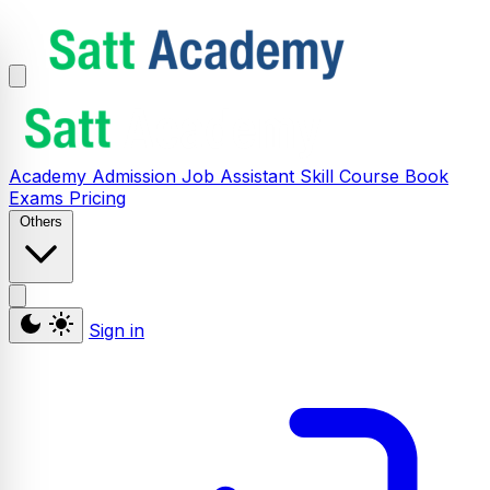
Academy
Admission
Job Assistant
Skill
Course
Book
Exams
Pricing
Others
Sign in