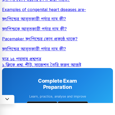
Examples of congenital heart diseases are-
হৃৎপিন্ডের আবৃতকারী পর্দার নাম কী?
হৃদপিন্ডকে আবৃতকারী পর্দার নাম কী?
Pacemaker হৃৎপিন্ডের কোন প্রকণ্ঠে থাকে?
হৃদপিন্ডের আবৃতকারী পর্দার নাম কী?
মাত্র ১৫ পয়সায় প্রশ্নপত্র
১ ক্লিকে প্রশ্ন, শীট, সাজেশন তৈরি করুন আজই
Complete Exam
Preparation
Learn, practice, analyse and improve