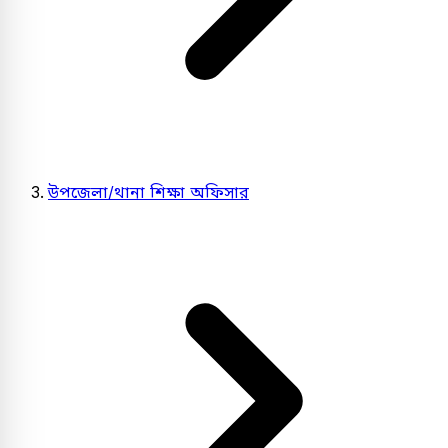
উপজেলা/থানা শিক্ষা অফিসার