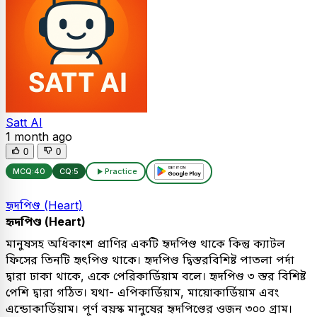
Satt AI
1 month ago
0
0
MCQ:
40
CQ:
5
Practice
হৃদপিণ্ড (Heart)
হৃদপিণ্ড (Heart)
মানুষসহ অধিকাংশ প্রাণির একটি হৃদপিণ্ড থাকে কিন্তু ক্যাটল
ফিসের তিনটি হৃৎপিণ্ড থাকে। হৃদপিণ্ড দ্বিস্তরবিশিষ্ট পাতলা পর্দা
দ্বারা ঢাকা থাকে, একে পেরিকার্ডিয়াম বলে। হৃদপিণ্ড ৩ স্তর বিশিষ্ট
পেশি দ্বারা গঠিত। যথা- এপিকার্ডিয়াম, মায়োকার্ডিয়াম এবং
এন্ডোকার্ডিয়াম। পূর্ণ বয়স্ক মানুষের হৃদপিণ্ডের ওজন ৩০০ গ্রাম।