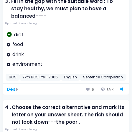
3 .
Fill in the gap with the suitable word : To
stay healthy, we must plan to have a
balanced----
Updated: 7 months ago
diet
food
drink
environment
BCS
27th BCS Preli-2005
English
Sentence Completion
2
Des
1.5k
5
4 .
Choose the correct alternative and mark its
letter on your answer sheet. The rich should
not look down---the poor .
Updated: 7 months ago