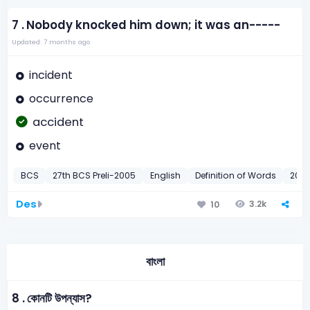
7 .
Nobody knocked him down; it was an-----
Updated: 7 months ago
incident
occurrence
accident
event
BCS
27th BCS Preli-2005
English
Definition of Words
200
Des
3.2k
10
বাংলা
8 .
কোনটি উপন্যাস?