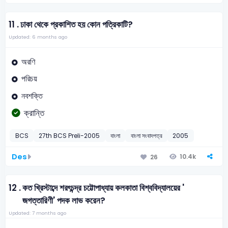
11 .
ঢাকা থেকে প্রকাশিত হয় কোন পত্রিকাটি?
Updated: 6 months ago
অরণি
পরিচয়
নবশক্তি
ক্রান্তি
BCS
27th BCS Preli-2005
বাংলা
বাংলা সংবাদপত্র
2005
Des
10.4k
26
12 .
কত খ্রিস্টাব্দে শরৎচন্দ্র চট্টোপাধ্যায় কলকাতা বিশ্ববিদ্যালয়ের '
জগত্তারিণী' পদক লাভ করেন?
Updated: 7 months ago