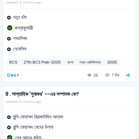
Updated: 6 months ago
নতুন চাঁদ
কন্যাকুমারী
গড্ডলিকা
নেমেসিস
BCS
27th BCS Preli-2005
বাংলা
সৈয়দ ওয়ালিউল্লাহ
2005
Des
7.8k
26
9 .
সাপ্তাহিক 'সুধাকর' --এর সম্পাদক কে?
Updated: 6 months ago
মুন্সি মোহাম্মদ রিয়াজউদ্দিন আহমদ
মুন্সি মোহাম্মদ মেহের উল্লা
শেখ আব্দুর রহিম