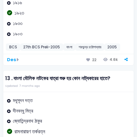
১৯১৬
১৯২৩
১৯৩৩
১৯০৩
BCS
27th BCS Preli-2005
বাংলা
শরৎচন্দ্র চট্টোপাধ্যায়
2005
Des
4.6k
22
13 .
বাংলা মৌলিক নাটকের যাত্রা শুরু হয় কোন নাট্যকারের হাতে?
Updated: 7 months ago
মধুসূদন দত্ত
দীনবন্ধু মিত্র
জ্যোতিন্দ্রনাথ ঠাকুর
রামনারায়ণ তর্করত্ন