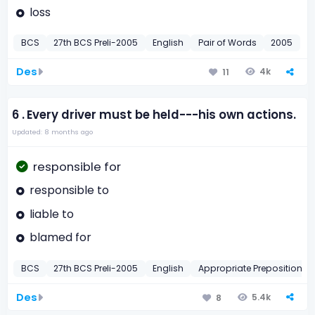
loss
BCS
27th BCS Preli-2005
English
Pair of Words
2005
Des
4k
11
6 .
Every driver must be held---his own actions.
Updated: 8 months ago
responsible for
responsible to
liable to
blamed for
BCS
27th BCS Preli-2005
English
Appropriate Preposition
Des
5.4k
8