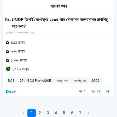
সাধারণ জ্ঞান
15 .
UNDP রিপোর্ট সেপ্টেম্বর ২০০৫ সাল মোতাবেক বাংলাদেশের মাথাপিছু
আয় কত?
Updated: 8 months ago
৪৪৪ ডলার
৭৭০ ডলার
১০৭০ ডলার
১৭৭০ ডলার
BCS
27th BCS Preli-2005
সাধারণ জ্ঞান
মাথাপিছু আয়
2005
Des
3k
1
‹
1
2
3
4
5
6
7
›