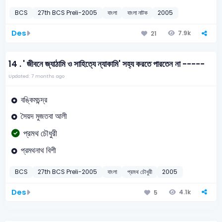
BCS
27th BCS Preli-2005
বাংলা
বাংলা নাটক
2005
Des
7.9k
21
14 .
' জীবনে জ্যাঠামি ও সাহিত্যে ন্যাকামি' সহ্য করতে পারতেন না -----
Updated: 7 months ago
বঙ্কিমচন্দ্র
সৈয়দ মুজতবা আলী
প্রমথ চৌধুরী
প্রমথনাথ বিশী
BCS
27th BCS Preli-2005
বাংলা
প্রমথ চৌধুরী
2005
Des
4.1k
5