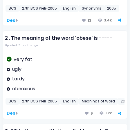
BCS
27th BCS Preli-2005
English
Synonyms
2005
Des
3.4k
13
2 .
The meaning of the word 'obese' is -----
Updated: 7 months ago
very fat
ugly
tardy
obnoxious
BCS
27th BCS Preli-2005
English
Meanings of Word
2005
Des
1.2k
9