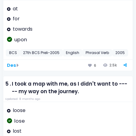
at
for
towards
upon
BCS
27th BCS Preli-2005
English
Phrasal Verb
2005
Des
2.5k
6
5 .
I took a map with me, as I didn't want to ---
-- my way on the journey.
Updated: 8 months ago
loose
lose
lost