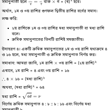
×
২
=
×
সমানুপাতী হলে
বাক
গ = (খ)
হবে।
খ
গ
অর্থাৎ, ১ম ও ৩য় রাশির গুণফল দ্বিতীয় রাশির বর্গের সমান।
লক্ষ করি:
২য় রাশিকে ১ম ও ৩য় রাশির মধ্য সমানুপাতী বা মধ্য রাশি
বলে।
ক্রমিক সমানুপাতের তিনটি রাশিই সমজাতীয়।
উদাহরণ ৪। একটি ক্রমিক সমানুপাতের ১ম ও ৩য় রাশি যথাক্রমে ৪
ও ১৬ হলে, মধ্য সমানুপাতী ও ক্রমিক সমানুপাত নির্ণয় কর।
×
২
×
সমাধান: আমরা জানি, ১ম রাশি
৩য় রাশি = (২য় রাশি)
এখানে, ১ম রাশি = ৪ এবং ৩য় রাশি = ১৬
×
∴
∴
২
×
৪
১৬ = (মধ্য রাশি)
২
অথবা, (মধ্য রাশি)
= ৬৪
৬
৪
=
৮
√
৬
৪
=
৮
মধ্য রাশি =
নির্ণেয় ক্রমিক সমানুপাত ৪ : ৮ :: ৮ : ১৬ এবং নির্ণেয় মধ্য
সমানুপাতী ৮