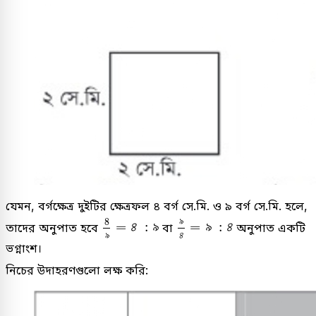
যেমন, বর্গক্ষেত্র দুইটির ক্ষেত্রফল ৪ বর্গ সে.মি. ও ৯ বর্গ সে.মি. হলে,
৯
৪
=
৯
:
৪
8
৯
=
৪
:
৯
৯
8
=
৪
:
৯
=
৯
:
৪
তাদের অনুপাত হবে
বা
অনুপাত একটি
৯
৪
ভগ্নাংশ।
নিচের উদাহরণগুলো লক্ষ করি: