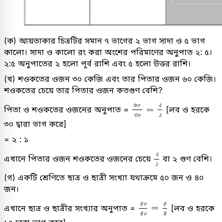
(ক) আয়তাকার চিত্রটির সমান ৭ ভাগের ২ ভাগ সাদা ও ৫ ভাগ
কালো। সাদা ও কালো রং করা অংশের পরিমাণের অনুপাত ২: ৫।
২:৫ অনুপাতের ২ হলো পূর্ব রাশি এবং ৫ হলো উত্তর রাশি।
(খ) শওকতের ওজন ৩০ কেজি এবং তার পিতার ওজন ৬০ কেজি।
শওকতের চেয়ে তার পিতার ওজন কতগুণ বেশি?
৬
০
৩
০
=
২
১
৬
০
২
=
পিতা ও শওকতের ওজনের অনুপাত =
[লব ও হরকে
৩
০
১
৩০ দ্বারা ভাগ করে]
= ২ : ১
২
১
২
এখানে পিতার ওজন শওকতের ওজনের চেয়ে
বা ২ গুণ বেশি।
১
(গ) একটি শ্রেণিতে ছাত্র ও ছাত্রী সংখ্যা যথাক্রমে ৫০ জন ও ৪০
জন।
৫
০
৪
০
=
৫
৪
৫
০
৫
=
এখানে ছাত্র ও ছাত্রীর সংখ্যার অনুপাত =
[লব ও হরকে
৪
০
৪