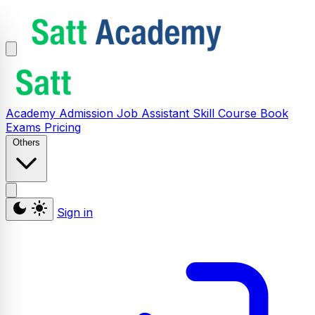
Academy
Admission
Job Assistant
Skill
Course
Book
Exams
Pricing
Others
Sign in