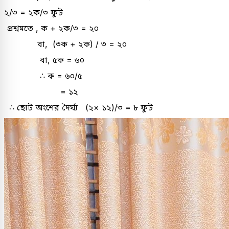
২/৩ = ২ক/৩ ফুট
প্রশ্নমতে , ক + ২ক/৩ = ২০
বা, (৩ক + ২ক) / ৩ = ২০
বা, ৫ক = ৬০
∴ ক = ৬০/৫
= ১২
∴ ছোট অংশের দৈর্ঘ্য (২× ১২)/৩ = ৮ ফুট