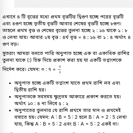
এখানে ৪ টি বৃত্তের মধ্যে প্রথম বৃত্তটির দ্বিগুণ হচ্ছে পরের বৃত্তটি
এবং ৪গুণ হচ্ছে তৃতীয় বৃত্তটি আবার শেষের বৃত্তটি হচ্ছে ৮গুণ।
তাহলে প্রথম বৃত্ত ও শেষের বৃত্তের তুলনা হচ্ছে ২ : ১৬ যাকে ১ : ৮
ও লেখা যায়। আবার ২য় বৃত্ত : ৪র্থ বৃত্ত = ৪ : ১৬ বা ১ : ৪ অর্থাৎ ৪
গুণ বড়।
সুতরাং আমরা বলতে পারি অনুপাত হচ্ছে এক বা একাধিক রাশির
তুলনা যাকে (:) চিহ্ন দিয়ে প্রকাশ করা হয় যা একটি ভগ্নাংশকে
৩
৭
৩
নির্দেশ করে। যেমন: ৩ : ৭ =
৭
অনুপাত হচ্ছে একটি ভগ্নাংশ যাতে প্রথম রাশি লব এবং
দ্বিতীয় রাশি হর।
অনুপাতকে সবসময় ক্ষুদ্রতম আকারে প্রকাশ করতে হয়।
অর্থাৎ ১০ : ৪ না লিখে ৫ : ২
অনুপাতের তুলনার যে রাশি প্রথমে তার মান ও প্রথমেই
বসাতে হয়। যেমন: A : B = 5 : 2 হলে B : A = 2 : 5 লেখা
যায়, কিন্তু A : B = 5 : 2 এবং B : A = 5 : 2 একই না।