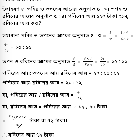
উদাহরণ ৮। পনির ও তপনের আয়ের অনুপাত ৪ : ৩। তপন ও
রবিনের আয়ের অনুপাত ৫ : ৪। পনিরের আয় ১২০ টাকা হলে,
রবিনের আয় কত?
৪
৩
৪
×
৫
৩
×
৪
৪
৫
সমাধান: পনির ও তপনের আয়ের অনুপাত ৪ : ৩ =
=
=
×
৩
৩
৫
২
০
১
৫
২
০
= ২০ : ১৫
১
৫
৫
৪
৫
×
৩
৪
১
×
৫
৩
১
২
×
৫
৫
৩
১
৫
তপন ও রবিনের আয়ের অনুপাত
=
=
= ১৫ : ১২
×
৪
৪
৩
১
২
পনিরের আয়: তপনের আয় রবিনের আয় = ২০ : ১৫ : ১২
পনিরের আয়: রবিনের আয় = ২০ : ১২
২
০
১
২
২
০
বা, পনিরের আয় / রবিনের আয় =
১
২
×
×
বা, রবিনের আয় = পনিরের আয়
১২ / ২০ টাকা
৬
১
২
০
×
১
২
২
০
১
৬
×
১
২
০
১
২
=
টাকা বা ৭২ টাকা।
২
০
১
∴
∴
রবিনের আয় ৭২ টাকা