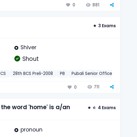
881
0
3 Exams
Shiver
Shout
BCS
28th BCS Preli-2008
PB
Pubali Senior Officer-2013
En
711
0
 the word 'home' is a/an
4 Exams
pronoun