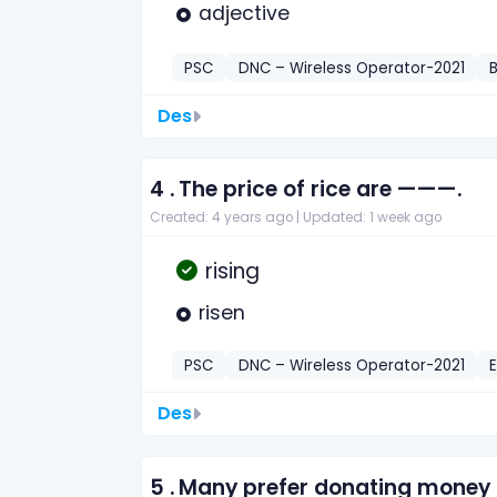
adjective
PSC
DNC – Wireless Operator-2021
Des
4 .
The price of rice are ———.
Created: 4 years ago |
Updated: 1 week ago
rising
risen
PSC
DNC – Wireless Operator-2021
E
Des
5 .
Many prefer donating money 