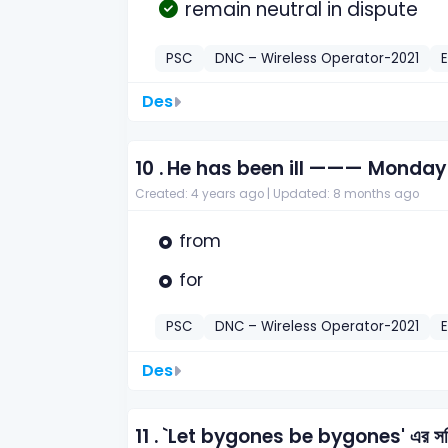
remain neutral in dispute
PSC
DNC – Wireless Operator-2021
E
Des
10 .
He has been ill ——— Monday 
Created: 4 years ago |
Updated: 8 months ago
from
for
PSC
DNC – Wireless Operator-2021
E
Des
11 .
`Let bygones be bygones' এর সঠিক 