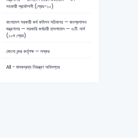
সহকারী প্রকৌশলী (গ্রেড-১০)
সাধারণ জ্ঞান: 9
বাংলাদেশ সরকারী কর্ম কমিশন সচিবালয় — জনপ্রশাসন
মন্ত্রণালয় — সরকারি কর্মচারী হাসপাতাল — ও.টি. নার্স
(১০ম গ্রেড)
মোংলা বন্দর কর্তৃপক্ষ — লস্কর
All - মাদকদ্রব্য নিয়ন্ত্রণ অধিদপ্তর
Bridge)-2018
BBS – Thana Statistician-2020
BPO – Postal Ope