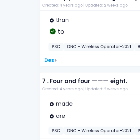
Created: 4 years ago |
Updated: 2 weeks ago
than
to
PSC
DNC – Wireless Operator-2021
Des
7 .
Four and four ——— eight.
Created: 4 years ago |
Updated: 2 weeks ago
made
are
PSC
DNC – Wireless Operator-2021