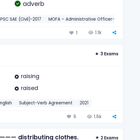
adverb
BPSC SAE (Civil)-2017
MOFA – Administrative Officer-2019
BR P
1.1k
1
3 Exams
raising
raised
nglish
Subject-Verb Agreement
2021
1.5k
5
——— distributing clothes.
2 Exams