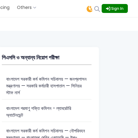
icing
Others
Sign In
পিএসসি ও অন্যান্য নিয়োগ পরীক্ষা
বাংলাদেশ সরকারী কর্ম কমিশন সচিবালয় — জনপ্রশাসন
মন্ত্রণালয় — সরকারি কর্মচারী হাসপাতাল — সিনিয়র
স্টাফ নার্স
বাংলাদেশ পরমাণু শক্তি কমিশন - ল্যাবরেটরি
অ্যাটেনডেন্ট
বাংলাদেশ সরকারী কর্ম কমিশন সচিবালয় — নৌপরিবহন
মন্ত্রণালয় — বাংলাদেশ মেরিন একাডেমি — উপ-