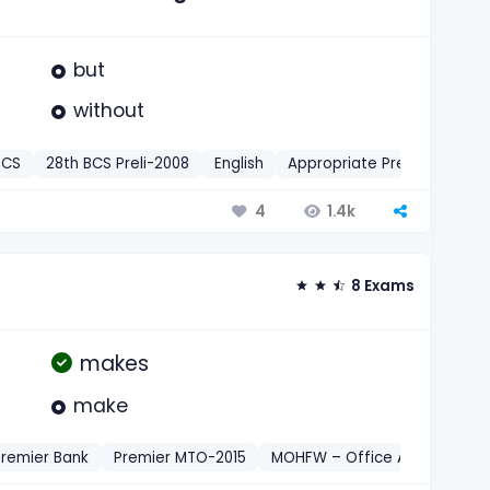
but
without
BCS
28th BCS Preli-2008
English
Appropriate Preposition
1.4k
4
8 Exams
makes
make
Premier Bank
Premier MTO-2015
MOHFW – Office Assistant C