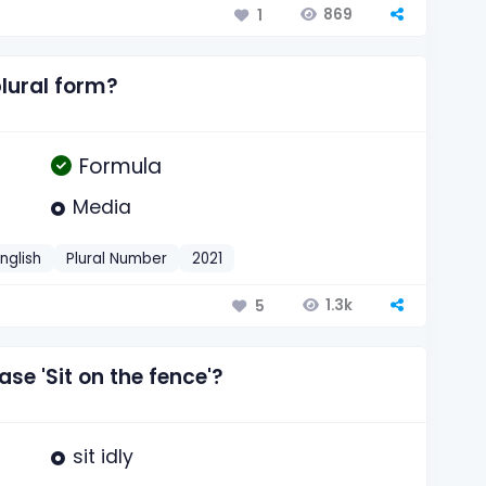
869
1
plural form?
Formula
Media
nglish
Plural Number
2021
1.3k
5
e 'Sit on the fence'?
sit idly