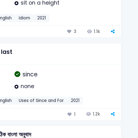
sit on a height
nglish
Idiom
2021
1.1k
3
last
since
none
nglish
Uses of Since and For
2021
1.2k
1
বাংলা অনুবাদ