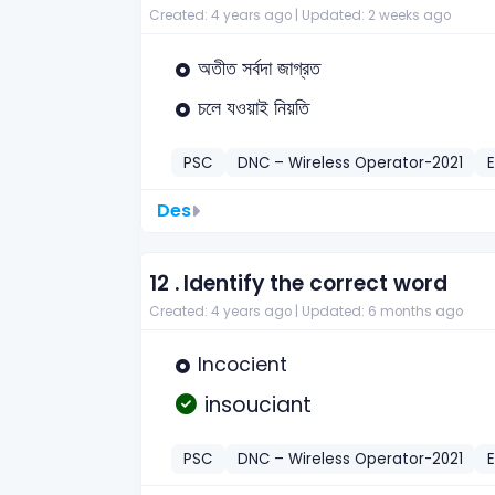
Created: 4 years ago |
Updated: 2 weeks ago
অতীত সর্বদা জাগ্রত
চলে যওয়াই নিয়তি
PSC
DNC – Wireless Operator-2021
E
Des
12 .
Identify the correct word
Created: 4 years ago |
Updated: 6 months ago
Incocient
insouciant
PSC
DNC – Wireless Operator-2021
E