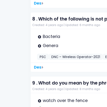
Des
8 .
Which of the following is not 
Created: 4 years ago |
Updated: 6 months ago
Bacteria
Genera
PSC
DNC – Wireless Operator-2021
E
Des
9 .
What do you mean by the phras
Created: 4 years ago |
Updated: 8 months ago
watch over the fence