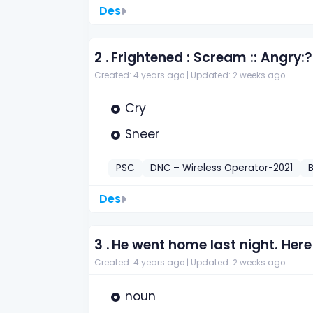
Des
2 .
Frightened : Scream :: Angry:?
Created: 4 years ago |
Updated: 2 weeks ago
Cry
Sneer
PSC
DNC – Wireless Operator-2021
Des
3 .
He went home last night. Here
Created: 4 years ago |
Updated: 2 weeks ago
noun