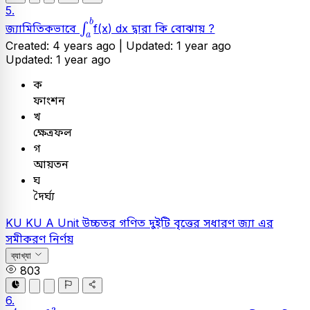
5.
∫
a
b
b
∫
জ্যামিতিকভাবে
f(x) dx দ্বারা কি বোঝায় ?
a
Created: 4 years ago |
Updated: 1 year ago
Updated: 1 year ago
ক
ফাংশন
খ
ক্ষেত্রফল
গ
আয়তন
ঘ
দৈর্ঘ্য
KU
KU A Unit
উচ্চতর গণিত
দুইটি বৃত্তের সধারণ জ্যা এর
সমীকরণ নির্ণয়
ব্যাখ্যা
803
6.
a
4
x
+
b
3
y
+
c
=
0