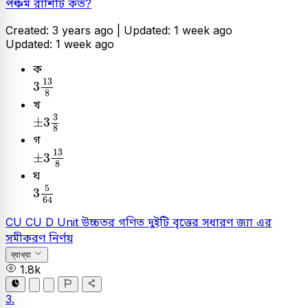
পঞ্চম রাশিটি কত?
Created: 3 years ago |
Updated: 1 week ago
Updated: 1 week ago
ক
3
13
8
13
3
8
খ
±
3
3
8
3
±
3
8
গ
±
3
13
8
13
±
3
8
ঘ
3
5
64
5
3
64
CU
CU D Unit
উচ্চতর গণিত
দুইটি বৃত্তের সধারণ জ্যা এর
সমীকরণ নির্ণয়
ব্যাখ্যা
1.8k
3.