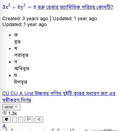
3
x
2
+
6
y
2
=
8
2
2
3
x
+
6
y
=
8
বক্র রেখার জ্যামিতিক পরিচয় কোনটি?
Created: 3 years ago |
Updated: 1 year ago
Updated: 1 year ago
ক
বৃত্ত
খ
পরাবৃত্ত
গ
অধিবৃত্ত
ঘ
উপবৃত্ত
CU
CU A Unit
উচ্চতর গণিত
দুইটি বৃত্তের সধারণ জ্যা এর
সমীকরণ নির্ণয়
ব্যাখ্যা
1.3k
4.
a
2
x
2
+
x
+
y
+
a
2
y
2
+
b
2
=
0
2
2
2
2
2