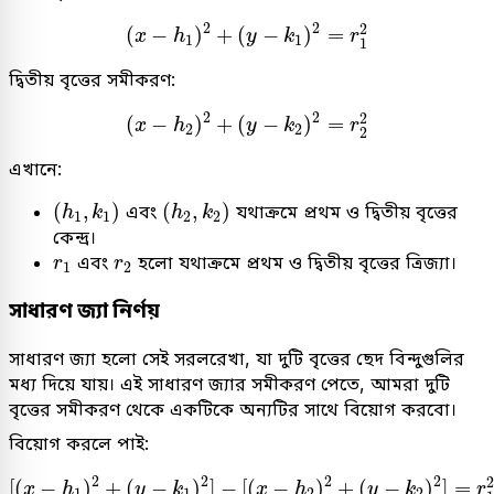
(
x
−
h
1
)
2
+
(
y
−
k
1
)
2
=
r
1
2
2
2
2
(
−
)
+
(
−
)
=
x
h
y
k
r
1
1
1
দ্বিতীয় বৃত্তের সমীকরণ:
(
x
−
h
2
)
2
+
(
y
−
k
2
)
2
=
r
2
2
2
2
2
(
−
)
+
(
−
)
=
x
h
y
k
r
2
2
2
এখানে:
(
h
1
,
k
1
)
(
h
2
,
k
2
)
(
,
)
(
,
)
এবং
যথাক্রমে প্রথম ও দ্বিতীয় বৃত্তের
h
k
h
k
1
1
2
2
কেন্দ্র।
r
1
r
2
এবং
হলো যথাক্রমে প্রথম ও দ্বিতীয় বৃত্তের ত্রিজ্যা।
r
r
1
2
সাধারণ জ্যা নির্ণয়
সাধারণ জ্যা হলো সেই সরলরেখা, যা দুটি বৃত্তের ছেদ বিন্দুগুলির
মধ্য দিয়ে যায়। এই সাধারণ জ্যার সমীকরণ পেতে, আমরা দুটি
বৃত্তের সমীকরণ থেকে একটিকে অন্যটির সাথে বিয়োগ করবো।
বিয়োগ করলে পাই:
[
(
x
−
h
1
)
2
+
(
y
−
k
1
)
2
]
−
[
(
x
−
h
2
)
2
+
(
y
−
k
2
)
2
]
=
r
1
2
−
r
2
2
2
2
[
(
−
)
+
(
−
)
]
−
[
(
−
)
+
(
−
)
]
=
x
h
y
k
x
h
y
k
r
1
1
2
2