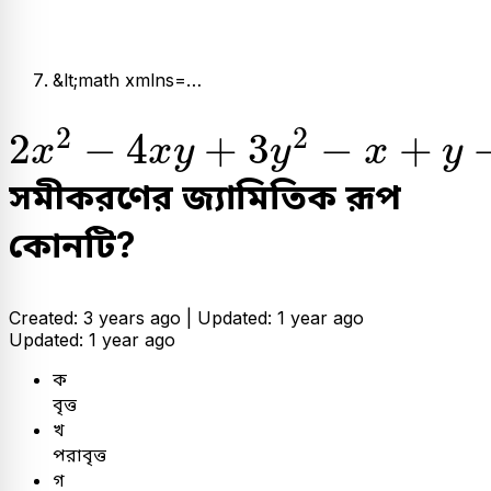
&lt;math xmlns=…
2
x
2
-
4
x
y
+
3
y
2
-
x
+
y
-
1
=
0
2
2
2
−
4
+
3
−
+
x
x
y
y
x
y
সমীকরণের জ্যামিতিক রূপ
কোনটি?
Created: 3 years ago |
Updated: 1 year ago
Updated: 1 year ago
ক
বৃত্ত
খ
পরাবৃত্ত
গ