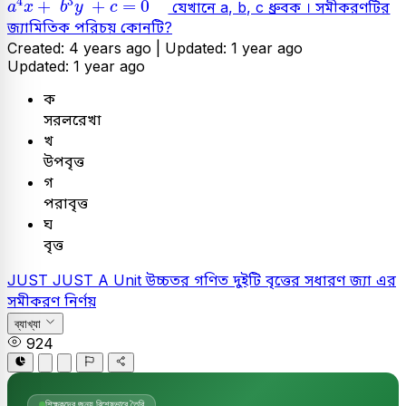
4
3
+
+
=
0
যেখানে a, b, c ধ্রুবক । সমীকরণটির
a
x
b
y
c
জ্যামিতিক পরিচয় কোনটি?
Created: 4 years ago |
Updated: 1 year ago
Updated: 1 year ago
ক
সরলরেখা
খ
উপবৃত্ত
গ
পরাবৃত্ত
ঘ
বৃত্ত
JUST
JUST A Unit
উচ্চতর গণিত
দুইটি বৃত্তের সধারণ জ্যা এর
সমীকরণ নির্ণয়
ব্যাখ্যা
924
শিক্ষকদের জন্য বিশেষভাবে তৈরি