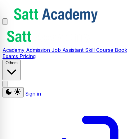
Academy
Admission
Job Assistant
Skill
Course
Book
Exams
Pricing
Others
Sign in