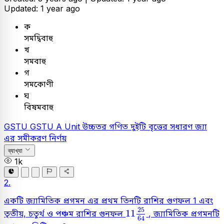
Updated: 1 year ago
ক
সমদ্বিবাহু
খ
সমবাহু
গ
সমকোণী
ঘ
বিষমবাহু
GSTU
GSTU A Unit
উচ্চতর গণিত
দুইটি বৃত্তের সধারণ জ্যা
এর সমীকরণ নির্ণয়
ব্যাখ্যা
1k
2.
একটি জ্যামিতিক প্রগমন এর প্রথম তিনটি রাশির গুণফল 1 এবং
11
25
64
25
11
তৃতীয়, চতুর্থ ও পঞ্চম রাশির গুনফল
, জ্যামিতিক প্রগমনটি
64