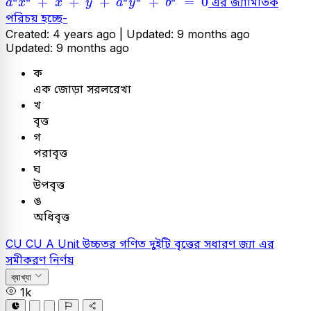
+
+
+
+
=
0
এর জ্যামিতিক
a
x
x
y
a
y
b
পরিচয় হচ্ছে-
Created: 4 years ago |
Updated: 9 months ago
Updated: 9 months ago
ক
এক জোড়া সরলরেখা
খ
বৃত্ত
গ
পরাবৃত্ত
ঘ
উপবৃত্ত
ঙ
অধিবৃত্ত
CU
CU A Unit
উচ্চতর গণিত
দুইটি বৃত্তের সধারণ জ্যা এর
সমীকরণ নির্ণয়
ব্যাখ্যা
1k