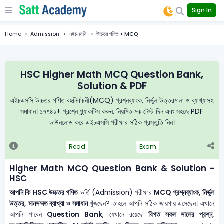
Sign In
Home
Admission
এইচএসসি
উচ্চতর গণিত > MCQ
HSC Higher Math MCQ Question Bank,
Solution & PDF
এইচএসসি উচ্চতর গণিত বহুনির্বাচনী(MCQ) প্রশ্নব্যাংক, নির্ভুল উত্তরমালা ও ব্যাখ্যাসহ
সমাধান। ১৭৭৪১+ প্রশ্নে প্র্যাকটিস করুন, নিয়মিত মক টেস্ট দিন এবং সহজে PDF
ডাউনলোড করে এইচএসসি পরীক্ষার সঠিক প্রস্তুতি নিন।
Read
Exam
Higher Math MCQ Question Bank & Solution -
HSC
আপনি কি HSC উচ্চতর গণিত
ভর্তি (Admission) পরীক্ষার
MCQ প্রশ্নব্যাংক, নির্ভুল
উত্তর, মানসম্মত ব্যাখ্যা ও সমাধান
খুঁজছেন? তাহলে আপনি সঠিক জায়গায় এসেছেন। এখানে
আপনি পাবেন
Question Bank
, যেখানে রয়েছে
বিগত সকল সালের প্রশ্ন,