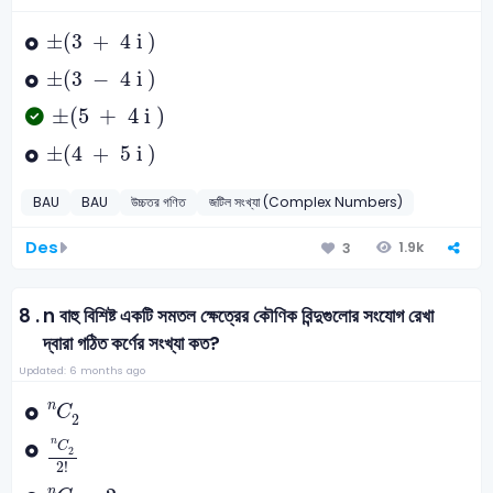
±
3
+
4
i
±
(
3
+
4
i
)
±
3
-
4
i
±
(
3
−
4
i
)
±
5
+
4
i
±
(
5
+
4
i
)
±
4
+
5
i
±
(
4
+
5
i
)
BAU
BAU
উচ্চতর গণিত
জটিল সংখ্যা (Complex Numbers)
Des
1.9k
3
8 .
n বাহু বিশিষ্ট একটি সমতল ক্ষেত্রের কৌণিক বিন্দুগুলোর সংযোগ রেখা
দ্বারা গঠিত কর্ণের সংখ্যা কত?
Updated: 6 months ago
C
2
n
n
C
2
C
2
n
2
!
n
C
2
2
!
C
2
n
-
2
n