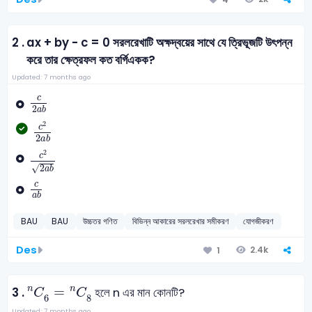
2 .
ax + by - c = 0 সরলরেখাটি অক্ষদ্বয়ের সাথে যে ত্রিভূজটি উৎপন্ন
করে তার ক্ষেত্রফল কত বর্গিএকক?
Updated: 7 months ago
c
2
a
b
c
2
a
b
c
2
2
a
b
2
c
2
a
b
c
2
2
a
b
2
c
√
2
a
b
c
a
b
c
a
b
BAU
BAU
উচ্চতর গণিত
বিভিন্ন আকারের সরলরেখার সমীকরণ
যোগজীকরণ
Des
2.4k
1
C
6
n
=
C
8
n
=
n
n
3 .
হলে n এর মান কোনটি?
C
C
6
8
Updated: 7 months ago