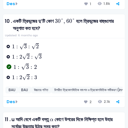
Des
1.8k
1
30
°
,
60
°
30
°
,
60
°
10 .
একটি ত্রিভূজের দু’টি কোণ
হলে ত্রিভূজের বাহুগুলোর
অনুপাত কত হবে?
Updated: 6 months ago
1
:
3
:
2
√
√
1
:
3
:
2
1
:
2
2
:
3
√
√
1
:
2
2
:
3
1
:
3
:
2
√
1
:
3
:
2
1
:
2
2
:
3
√
1
:
2
2
:
3
BAU
BAU
উচ্চতর গণিত
বিপরীত ত্রিকোণমিতিক ফাংশন ও ত্রিকোণমিতিক সমীক
Des
2.1k
2
α
11 .
u আদি বেগে একটি বস্তু
কোণে উপরের দিকে নিক্ষিপ্ত হলে ‍উহার
α
সর্বোচ্চ উচ্চতায় উঠার সময় কত?