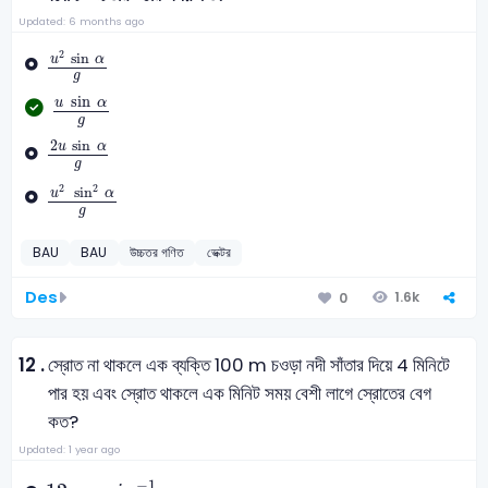
Updated: 6 months ago
u
2
sin
α
g
2
sin
u
α
g
u
sin
α
g
sin
u
α
g
2
u
sin
α
g
2
sin
u
α
g
u
2
sin
2
α
g
2
2
sin
u
α
g
BAU
BAU
উচ্চতর গণিত
ভেক্টর
Des
1.6k
0
12 .
স্রোত না থাকলে এক ব্যক্তি 100 m চওড়া নদী সাঁতার দিয়ে 4 মিনিটে
পার হয় এবং স্রোত থাকলে এক মিনিট সময় বেশী লাগে স্রোতের বেগ
কত?
Updated: 1 year ago
12
m
m
i
n
-
1
−
1