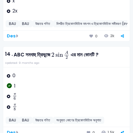
x
2x
BAU
BAU
উচ্চতর গণিত
বিপরীত ত্রিকোণমিতিক ফাংশন ও ত্রিকোণমিতিক সমীক
Des
2k
0
2
sin
A
2
14 .
A
2
sin
ABC সমবাহু ত্রিভুজে
এর মান কোনটি ?
2
Updated: 9 months ago
0
1
π
6
π
6
π
8
π
8
BAU
BAU
উচ্চতর গণিত
সংযুক্ত কোণের ত্রিকোণমিতিক অনুপাত
Des
1.5k
0