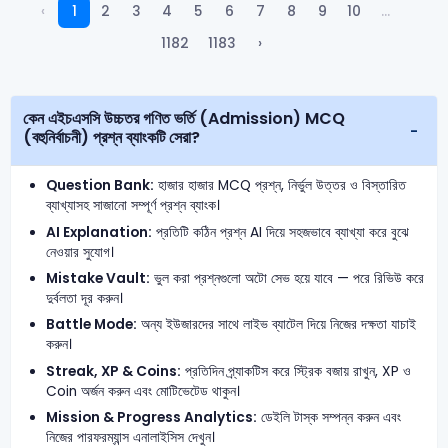
‹
1
2
3
4
5
6
7
8
9
10
...
1182
1183
›
কেন এইচএসসি উচ্চতর গণিত ভর্তি (Admission) MCQ
(বহুনির্বাচনী) প্রশ্ন ব্যাংকটি সেরা?
Question Bank:
হাজার হাজার MCQ প্রশ্ন, নির্ভুল উত্তর ও বিস্তারিত
ব্যাখ্যাসহ সাজানো সম্পূর্ণ প্রশ্ন ব্যাংক।
AI Explanation:
প্রতিটি কঠিন প্রশ্ন AI দিয়ে সহজভাবে ব্যাখ্যা করে বুঝে
নেওয়ার সুযোগ।
Mistake Vault:
ভুল করা প্রশ্নগুলো অটো সেভ হয়ে যাবে — পরে রিভিউ করে
দুর্বলতা দূর করুন।
Battle Mode:
অন্য ইউজারদের সাথে লাইভ ব্যাটেল দিয়ে নিজের দক্ষতা যাচাই
করুন।
Streak, XP & Coins:
প্রতিদিন প্র্যাকটিস করে স্ট্রিক বজায় রাখুন, XP ও
Coin অর্জন করুন এবং মোটিভেটেড থাকুন।
Mission & Progress Analytics:
ডেইলি টাস্ক সম্পন্ন করুন এবং
নিজের পারফরম্যান্স এনালাইসিস দেখুন।