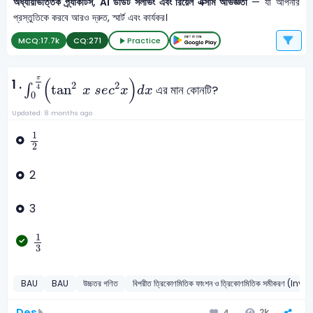
অধ্যায়ভিত্তিক প্র্যাকটিস, AI ডাউট সলভিং এবং রিয়েল এক্সাম অভিজ্ঞতা
— যা আপনার
প্রস্তুতিকে করবে আরও দ্রুত, স্মার্ট এবং কার্যকর।
MCQ:
17.7k
CQ:
271
Practice
∫
0
π
4
(
tan
2
x
s
e
c
2
x
)
d
x
(
)
π
1 .
2
2
tan
∫
এর মান কোনটি?
4
x
s
e
c
x
d
x
0
Updated: 8 months ago
1
2
1
2
2
3
1
3
1
3
BAU
BAU
উচ্চতর গণিত
বিপরীত ত্রিকোণমিতিক ফাংশন ও ত্রিকোণমিতিক সমীক
Des
2k
4