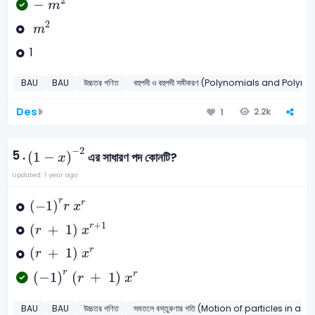
2
−
m
m
2
2
m
1
BAU
BAU
উচ্চতর গণিত
বহুপদী ও বহুপদী সমীকরণ (Polynomials and Poly
Des
2.2k
1
1
-
x
-
2
−
2
5 .
(
1
−
)
এর সাধারণ পদ কোনটি?
x
Updated: 1 year ago
-
1
r
r
x
r
r
(
−
1
)
r
r
x
r
+
1
x
r
+
1
+
1
(
+
1
)
r
r
x
r
+
1
x
r
(
+
1
)
r
r
x
-
1
r
r
+
1
x
r
r
(
−
1
)
(
+
1
)
r
r
x
BAU
BAU
উচ্চতর গণিত
সমতলে বস্তুকণার গতি (Motion of particles in a p