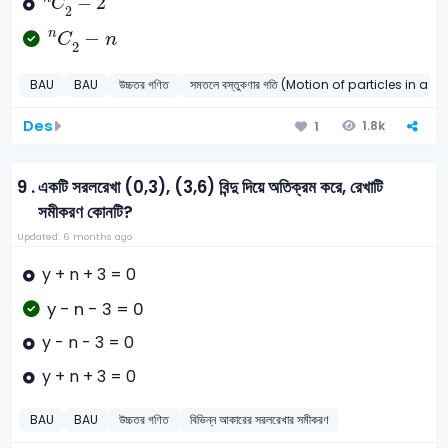
−
2
C
2
C
2
n
-
n
−
n
C
n
2
BAU
BAU
উচ্চতর গণিত
সমতলে বস্তুকণার গতি (Motion of particles in a p
Des
1.8k
1
9 .
একটি সরলরেখা (0,3), (3,6) বিন্দু দিয়ে অতিক্রম করে, রেখাটি
সমীকরণ কোনটি?
Updated: 6 months ago
y + n + 3 = 0
y - n - 3 = 0
y - n - 3 = 0
y + n + 3 = 0
BAU
BAU
উচ্চতর গণিত
বিভিন্ন আকারের সরলরেখার সমীকরণ