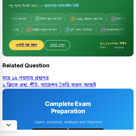
শুধু প্রশ্ন সিলেক্ট করুন —
প্রশ্নপত্র অটোমেটিক তৈরি!
জলছাপ দেয়া যাবে
ঠিকানা যুক্ত করা যাবে
Logo, Motto যুক্ত হবে
অটো প্রতিষ্ঠানের নাম
য় ও অধ্যায়
OMR সংযুক্ত করা যাবে
ফন্ট, কলাম, ডিভাইডার
প্রশ্ন/অপশন স্টাইল পরিবর্তন
৫০,০০০+
৩০ লক্ষ+
এখনই শুরু করুন
ডেমো দেখুন
শিক্ষক
প্রশ্নপত্র
Related Question
মাত্র ১৫ পয়সায় প্রশ্নপত্র
১ ক্লিকে প্রশ্ন, শীট, সাজেশন তৈরি করুন আজই
Complete Exam
Preparation
Learn, practice, analyse and improve