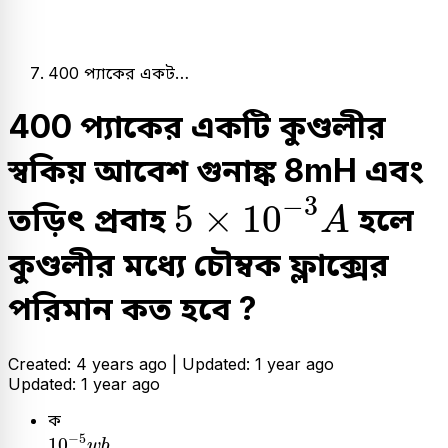
400 প্যাকের একট…
400 প্যাকের একটি কুণ্ডলীর
স্বকিয় আবেশ গুনাঙ্ক 8mH এবং
5
×
10
-
3
A
−
3
5
×
10
তড়িৎ প্রবাহ
হলে
A
কুণ্ডলীর মধ্যে চৌম্বক ফ্লাক্সের
পরিমান কত হবে ?
Created: 4 years ago |
Updated: 1 year ago
Updated: 1 year ago
ক
10
-
5
w
b
−
5
10
w
b