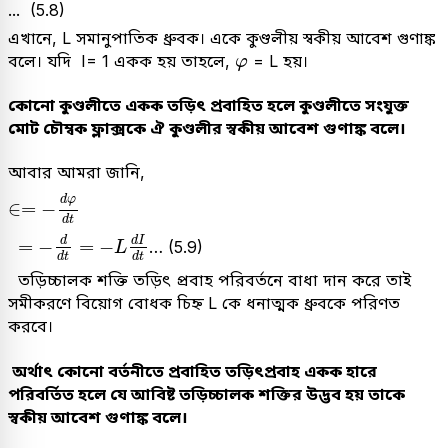
... (5.8)
এখানে, L সমানুপাতিক ধ্রুবক। একে কুণ্ডলীয় স্বকীয় আবেশ গুণাঙ্ক
φ
বলে। যদি I= 1 একক হয় তাহলে,
= L হয়।
φ
কোনো কুণ্ডলীতে একক তড়িৎ প্রবাহিত হলে কুণ্ডলীতে সংযুক্ত
মোট চৌম্বক ফ্লাক্সকে ঐ কুণ্ডলীর স্বকীয় আবেশ গুণাঙ্ক বলে।
আবার আমরা জানি,
∈
=
-
d
φ
d
t
d
φ
∈
=
−
d
t
=
-
d
d
t
=
-
L
d
I
d
t
d
d
I
=
−
=
−
… (5.9)
L
d
t
d
t
তড়িচ্চালক শক্তি তড়িৎ প্রবাহ পরিবর্তনে বাধা দান করে তাই
সমীকরণে বিয়োগ বোধক চিহ্ন L কে ধনাত্মক ধ্রুবকে পরিণত
করবে।
অর্থাৎ কোনো বর্তনীতে প্রবাহিত তড়িৎপ্রবাহ একক হারে
পরিবর্তিত হলে যে আবিষ্ট তড়িচ্চালক শক্তির উদ্ভব হয় তাকে
স্বকীয় আবেশ গুণাঙ্ক বলে।