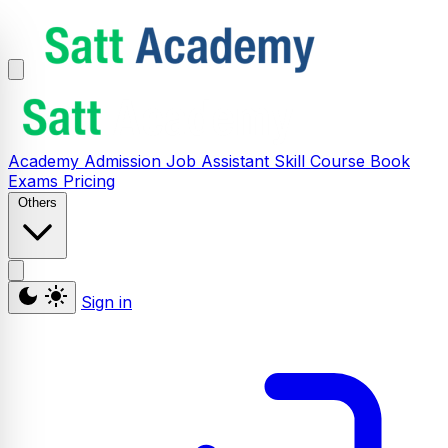
Academy
Admission
Job Assistant
Skill
Course
Book
Exams
Pricing
Others
Sign in