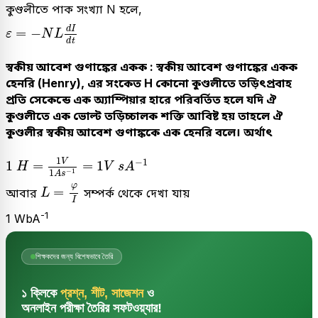
কুণ্ডলীতে পাক সংখ্যা N হলে,
ε
=
-
N
L
d
I
d
t
d
I
=
−
ε
N
L
d
t
স্বকীয় আবেশ গুণাঙ্কের একক : স্বকীয় আবেশ গুণাঙ্কের একক
হেনরি (Henry), এর সংকেত H কোনো কুণ্ডলীতে তড়িৎপ্রবাহ
প্রতি সেকেন্ডে এক অ্যাম্পিয়ার হারে পরিবর্তিত হলে যদি ঐ
কুণ্ডলীতে এক ভোল্ট তড়িচ্চালক শক্তি আবিষ্ট হয় তাহলে ঐ
কুণ্ডলীর স্বকীয় আবেশ গুণাঙ্ককে এক হেনরি বলে। অর্থাৎ
1
H
=
1
V
1
A
s
-
1
=
1
V
s
A
-
1
1
−
1
V
1
=
=
1
H
V
s
A
−
1
1
A
s
L
=
φ
I
φ
=
আবার
সম্পর্ক থেকে দেখা যায়
L
I
-1
1 WbA
শিক্ষকদের জন্য বিশেষভাবে তৈরি
১ ক্লিকে
প্রশ্ন, শীট, সাজেশন
ও
অনলাইন পরীক্ষা তৈরির সফটওয়্যার!