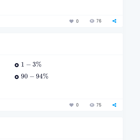
76
0
1
-
3
%
1
−
3
%
90
-
94
%
90
−
94
%
75
0