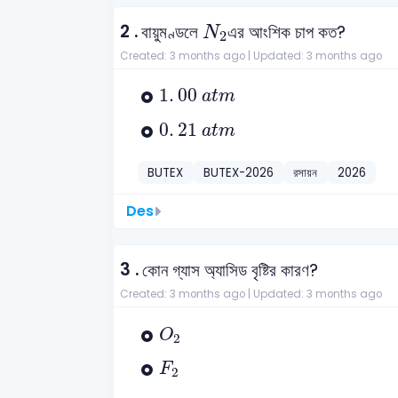
N
2
2 .
বায়ুমণ্ডলে
এর আংশিক চাপ কত?
N
2
Created: 3 months ago |
Updated: 3 months ago
1
.
00
a
t
m
1
.
00
a
t
m
0
.
21
a
t
m
0
.
21
a
t
m
BUTEX
BUTEX-2026
রসায়ন
2026
Des
3 .
কোন গ্যাস অ্যাসিড বৃষ্টির কারণ?
Created: 3 months ago |
Updated: 3 months ago
O
2
O
2
F
2
F
2