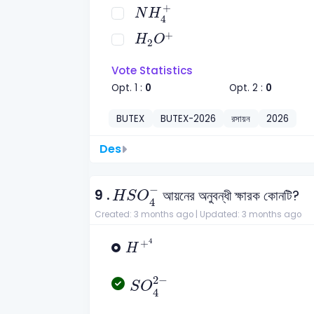
N
H
4
+
+
N
H
4
H
2
O
+
+
H
O
2
Vote Statistics
Opt. 1 :
0
Opt. 2 :
0
BUTEX
BUTEX-2026
রসায়ন
2026
Des
H
S
O
4
-
−
9 .
আয়নের অনুবন্ধী ক্ষারক কোনটি?
H
S
O
4
Created: 3 months ago |
Updated: 3 months ago
H
+
4
4
+
H
S
O
4
2
-
2
−
S
O
4