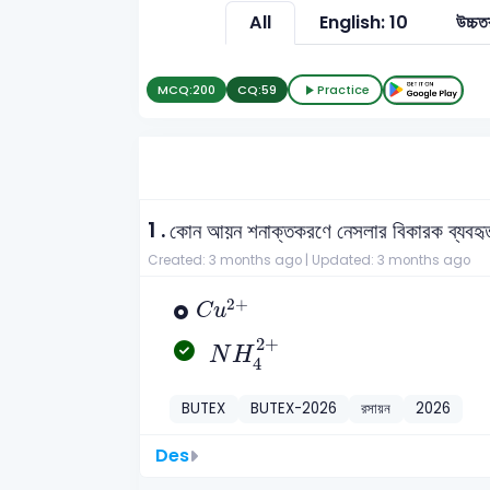
All
English: 10
উচ্চ
MCQ:
200
CQ:
59
Practice
1 .
কোন আয়ন শনাক্তকরণে নেসলার বিকারক ব্যবহৃ
Created: 3 months ago |
Updated: 3 months ago
C
u
2
+
2
+
C
u
N
H
4
2
+
2
+
N
H
4
BUTEX
BUTEX-2026
রসায়ন
2026
Des