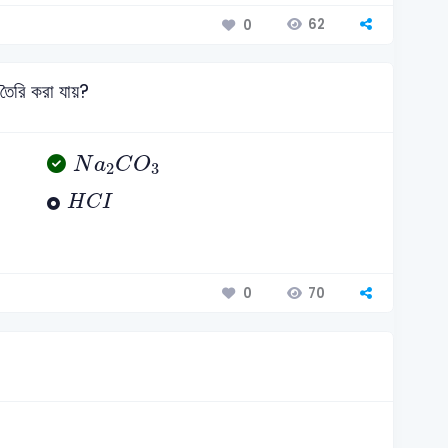
62
0
 তৈরি করা যায়?
N
a
2
C
O
3
N
a
C
O
2
3
H
C
I
H
C
I
70
0