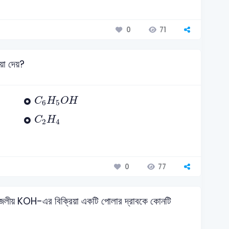
71
0
িয়া দেয়?
C
6
H
5
O
H
C
H
O
H
6
5
C
2
H
4
C
H
2
4
77
0
ে জলীয় KOH-এর বিক্রিয়া একটি পোলার দ্রাবকে কোনটি