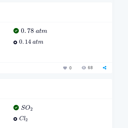
0
.
78
a
t
m
0
.
78
a
t
m
0
.
14
a
t
m
0
.
14
a
t
m
68
0
S
O
2
S
O
2
C
l
2
C
l
2