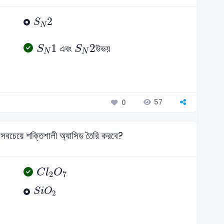
S
N
2
2
S
N
S
N
1
S
N
2
1
2
এবং
উভয়
S
S
N
N
57
0
 সবচেয়ে শক্তিশালী অ্যাসিড তৈরি করবে?
C
l
2
O
7
C
l
O
2
7
S
i
O
2
S
i
O
2