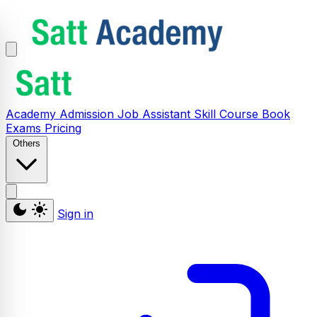
Academy
Admission
Job Assistant
Skill
Course
Book
Exams
Pricing
Others
Sign in