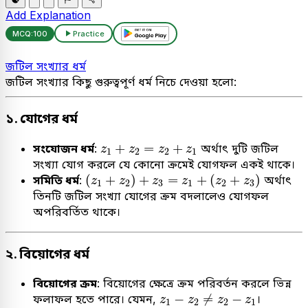
Add Explanation
MCQ:
100
Practice
জটিল সংখ্যার ধর্ম
জটিল সংখ্যার কিছু গুরুত্বপূর্ণ ধর্ম নিচে দেওয়া হলো:
১. যোগের ধর্ম
z
1
+
z
2
=
z
2
+
z
1
+
=
+
সংযোজন ধর্ম
:
অর্থাৎ দুটি জটিল
z
z
z
z
1
2
2
1
সংখ্যা যোগ করলে যে কোনো ক্রমেই যোগফল একই থাকে।
(
z
1
+
z
2
)
+
z
3
=
z
1
+
(
z
2
+
z
3
)
(
+
)
+
=
+
(
+
)
সমিতি ধর্ম
:
অর্থাৎ
z
z
z
z
z
z
1
2
3
1
2
3
তিনটি জটিল সংখ্যা যোগের ক্রম বদলালেও যোগফল
অপরিবর্তিত থাকে।
২. বিয়োগের ধর্ম
বিয়োগের ক্রম
: বিয়োগের ক্ষেত্রে ক্রম পরিবর্তন করলে ভিন্ন
z
1
−
z
2
≠
z
2
−
z
1
−
≠
−
ফলাফল হতে পারে। যেমন,
।
z
z
z
z
1
2
2
1