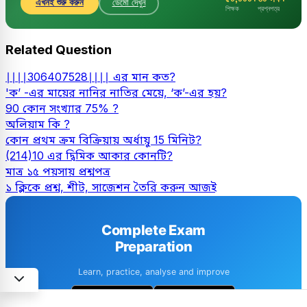
এখনই শুরু করুন
ডেমো দেখুন
শিক্ষক
প্রশ্নপত্র
Related Question
∣∣∣∣306407528∣∣∣∣ এর মান কত?
'ক’ -এর মায়ের নানির নাতির মেয়ে, ‘ক’-এর হয়?
90 কোন সংখ্যার 75% ?
অলিয়াম কি ?
কোন প্রথম ক্রম বিক্রিয়ায় অর্ধায়ু 15 মিনিট?
(214)10 এর দ্বিমিক আকার কোনটি?
মাত্র ১৫ পয়সায় প্রশ্নপত্র
১ ক্লিকে প্রশ্ন, শীট, সাজেশন তৈরি করুন আজই
Complete Exam
Preparation
Learn, practice, analyse and improve