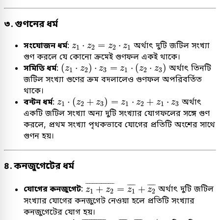
৩. গুণনের ধর্ম
z
1
⋅
z
2
=
z
2
⋅
z
1
⋅
=
⋅
সংযোজন ধর্ম
:
অর্থাৎ দুটি জটিল সংখ্যা
z
z
z
z
1
2
2
1
গুণ করলে যে কোনো ক্রমেই গুণফল একই থাকে।
(
z
1
⋅
z
2
)
⋅
z
3
=
z
1
⋅
(
z
2
⋅
z
3
)
(
⋅
)
⋅
=
⋅
(
⋅
)
সমিতি ধর্ম
:
অর্থাৎ তিনটি
z
z
z
z
z
z
1
2
3
1
2
3
জটিল সংখ্যা গুণের ক্রম বদলালেও গুণফল অপরিবর্তিত
থাকে।
z
1
⋅
(
z
2
+
z
3
)
=
z
1
⋅
z
2
+
z
1
⋅
z
3
⋅
(
+
)
=
⋅
+
⋅
বন্টন ধর্ম
:
অর্থাৎ
z
z
z
z
z
z
z
1
2
3
1
2
1
3
একটি জটিল সংখ্যা অন্য দুটি সংখ্যার যোগফলের সঙ্গে গুণ
করলে, প্রথম সংখ্যা পৃথকভাবে যোগের প্রতিটি অংশের সাথে
গুণন হয়।
৪. কনজুগেটের ধর্ম
z
1
+
z
2
¯
=
z
1
¯
+
z
2
¯
¯
¯¯¯¯¯¯¯¯¯¯¯¯¯¯
¯
¯
¯¯¯
¯
¯
¯¯¯
¯
+
=
+
যোগের কনজুগেট
:
অর্থাৎ দুটি জটিল
z
z
z
z
1
2
1
2
সংখ্যার যোগের কনজুগেট নেওয়া হলে প্রতিটি সংখ্যার
কনজুগেটের যোগ হয়।
z
1
⋅
z
2
¯
=
z
1
¯
⋅
z
2
¯