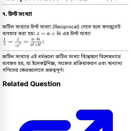
৭. উল্ট সংখ্যা
জটিল সংখ্যার উল্ট সংখ্যা (Reciprocal) পেতে হলে কনজুগেট
z
=
a
+
b
i
=
+
ব্যবহার করা হয়।
এর উল্ট সংখ্যা
z
a
b
i
1
z
=
z
¯
|
z
|
2
=
a
−
b
i
a
2
+
b
2
−
1
¯
¯
a
b
i
z
=
=
।
2
2
2
+
z
|
|
a
b
z
জটিল সংখ্যার এই ধর্মগুলো জটিল সংখ্যা বিশ্লেষণে বিশেষভাবে
ব্যবহৃত হয়, যা ইলেকট্রনিক্স, সংকেত প্রক্রিয়াকরণ এবং অন্যান্য
গণিতের ক্ষেত্রগুলোতে গুরুত্বপূর্ণ।
Related Question