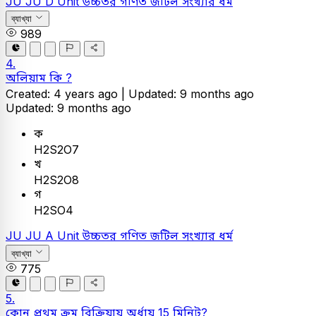
JU
JU D Unit
উচ্চতর গণিত
জটিল সংখ্যার ধর্ম
ব্যাখ্যা
989
4.
অলিয়াম কি ?
Created: 4 years ago |
Updated: 9 months ago
Updated: 9 months ago
ক
H2S2O7
খ
H2S2O8
গ
H2SO4
JU
JU A Unit
উচ্চতর গণিত
জটিল সংখ্যার ধর্ম
ব্যাখ্যা
775
5.
কোন প্রথম ক্রম বিক্রিয়ায় অর্ধায়ু 15 মিনিট?