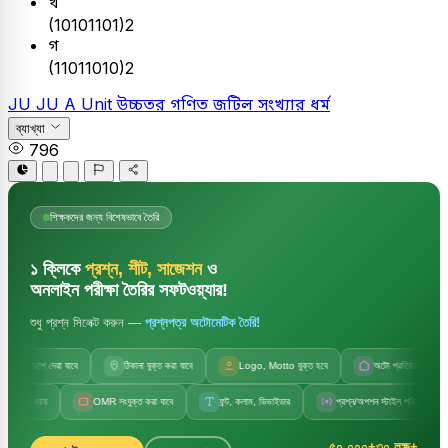
খ
(10101101)2
গ
(11011010)2
JU
JU A Unit
উচ্চতর গণিত
জটিল সংখ্যার ধর্ম
ব্যাখ্যা
796
শিক্ষকদের জন্য বিশেষভাবে তৈরি
১ ক্লিকে
প্রশ্ন, শীট, সাজেশন
ও
অনলাইন পরীক্ষা তৈরির সফটওয়্যার!
শুধু প্রশ্ন সিলেক্ট করুন —
প্রশ্নপত্র অটোমেটিক তৈরি!
জলছাপ দেয়া যাবে
ঠিকানা যুক্ত করা যাবে
Logo, Motto যুক্ত হবে
অটো প্রতিষ্ঠানের নাম
অধ্যায়
OMR সংযুক্ত করা যাবে
ফন্ট, কলাম, ডিভাইডার
প্রশ্ন/অপশন স্টাইল পরিবর্তন
৫০,০০০+
৩০ লক্ষ+