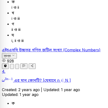
ক
i ও ii
খ
i ও iii
গ
ii ও iii
ঘ
i, ii ও iii
এইচএসসি
উচ্চতর গণিত
জটিল সংখ্যা (Complex Numbers)
ব্যাখ্যা
928
4.
ω
3
n
-
1
∈
3
−
1
∈
n
এর মান কোনটি? [যেখানে n
N ]
ω
Created: 2 years ago |
Updated: 1 year ago
Updated: 1 year ago
ক