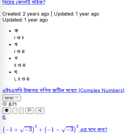
নিচের কোনটি সঠিক?
Created: 2 years ago |
Updated: 1 year ago
Updated: 1 year ago
ক
i ও ii
খ
i ও iii
গ
ii ও iii
ঘ
i, ii ও iii
এইচএসসি
উচ্চতর গণিত
জটিল সংখ্যা (Complex Numbers)
ব্যাখ্যা
871
6.
-
1
+
-
3
3
+
-
1
-
-
3
3
3
3
√
√
−
1
+
−
3
+
−
1
−
−
3
(
)
(
)
এর মান কত?