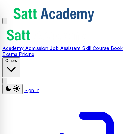
Academy
Admission
Job Assistant
Skill
Course
Book
Exams
Pricing
Others
Sign in