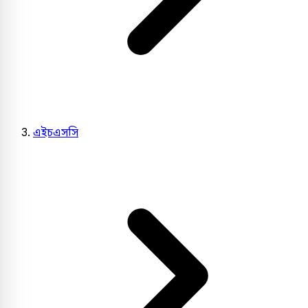
এইচএসসি