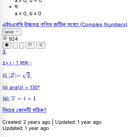
a ≠ 0, b = 0
ঘ
a ≠ 0, b ≠ 0
এইচএসসি
উচ্চতর গণিত
জটিল সংখ্যা (Complex Numbers)
ব্যাখ্যা
924
3.
z= i - 1 হলে -
Z
=
2
√
|
|
=
2
(i)
Z
(ii) arg(z) = 135°
z
=
i
+
1
=
+
1
(iii)
z
i
নিচের কোনটি সঠিক?
Created: 2 years ago |
Updated: 1 year ago
Updated: 1 year ago