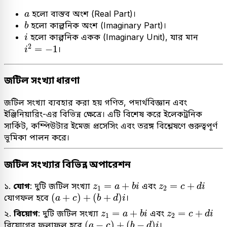
a
হলো বাস্তব অংশ (Real Part)।
a
b
হলো কাল্পনিক অংশ (Imaginary Part)।
b
i
হলো কাল্পনিক একক (Imaginary Unit), যার মান
i
i
2
=
−
1
2
=
−
1
।
i
জটিল সংখ্যা ধারণা
জটিল সংখ্যা ব্যবহার করা হয় গণিত, পদার্থবিজ্ঞান এবং
ইঞ্জিনিয়ারিং-এর বিভিন্ন ক্ষেত্রে। এটি বিশেষ করে ইলেকট্রনিক
সার্কিট, কম্পিউটার ইমেজ প্রসেসিং এবং তরঙ্গ বিশ্লেষণে গুরুত্বপূর্ণ
ভূমিকা পালন করে।
জটিল সংখ্যার বিভিন্ন অপারেশন
z
1
=
a
+
b
i
z
2
=
c
+
d
i
=
+
=
+
১.
যোগ
: দুটি জটিল সংখ্যা
এবং
z
a
b
i
z
c
d
i
1
2
(
a
+
c
)
+
(
b
+
d
)
i
(
+
)
+
(
+
)
যোগফল হবে
।
a
c
b
d
i
z
1
=
a
+
b
i
z
2
=
c
+
d
i
=
+
=
+
২.
বিয়োগ
: দুটি জটিল সংখ্যা
এবং
z
a
b
i
z
c
d
i
1
2
(
a
−
c
)
+
(
b
−
d
)
i
(
−
)
+
(
−
)
বিয়োগের ফলাফল হবে
।
a
c
b
d
i