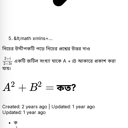
&lt;math xmlns=…
নিচের উদ্দীপকটি পড়ে নিচের প্রশ্নের উত্তর দাও
2
+
i
2
+
3
i
2
+
i
একটি জটিল সংখ্যা যাকে A + iB আকারে প্রকাশ করা
2
+
3
i
যায়।
A
2
+
B
2
=
2
2
+
=
কত?
A
B
Created: 2 years ago |
Updated: 1 year ago
Updated: 1 year ago
ক
1
13
1