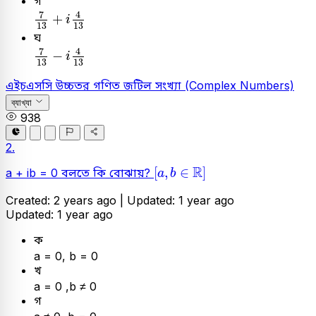
গ
7
13
+
i
4
13
7
4
+
i
13
13
ঘ
7
13
-
i
4
13
7
4
−
i
13
13
এইচএসসি
উচ্চতর গণিত
জটিল সংখ্যা (Complex Numbers)
ব্যাখ্যা
938
2.
[
a
,
b
∈
ℝ
]
R
[
,
∈
]
a + ib = 0 বলতে কি বোঝায়?
a
b
Created: 2 years ago |
Updated: 1 year ago
Updated: 1 year ago
ক
a = 0, b = 0
খ
a = 0 ,b ≠ 0
গ