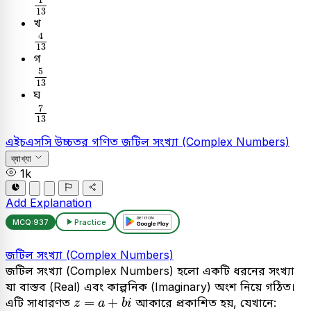
13
খ
4
13
4
13
গ
5
13
5
13
ঘ
7
13
7
13
এইচএসসি
উচ্চতর গণিত
জটিল সংখ্যা (Complex Numbers)
ব্যাখ্যা
1k
Add Explanation
MCQ:
937
Practice
জটিল সংখ্যা (Complex Numbers)
জটিল সংখ্যা (Complex Numbers) হলো একটি ধরনের সংখ্যা
যা বাস্তব (Real) এবং কাল্পনিক (Imaginary) অংশ নিয়ে গঠিত।
z
=
a
+
b
i
=
+
এটি সাধারণত
আকারে প্রকাশিত হয়, যেখানে:
z
a
b
i