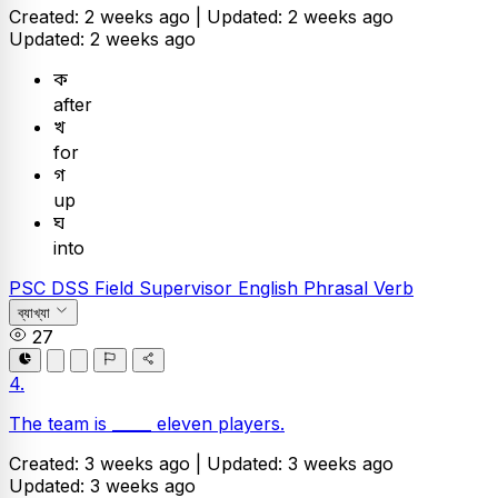
Created: 2 weeks ago |
Updated: 2 weeks ago
Updated: 2 weeks ago
ক
after
খ
for
গ
up
ঘ
into
PSC
DSS Field Supervisor
English
Phrasal Verb
ব্যাখ্যা
27
4.
The team is _____ eleven players.
Created: 3 weeks ago |
Updated: 3 weeks ago
Updated: 3 weeks ago