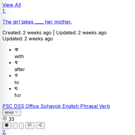
View All
1.
The girl takes ____ her mother.
Created: 2 weeks ago |
Updated: 2 weeks ago
Updated: 2 weeks ago
ক
with
খ
after
গ
to
ঘ
for
PSC
DSS Office Sohayok
English
Phrasal Verb
ব্যাখ্যা
33
2.