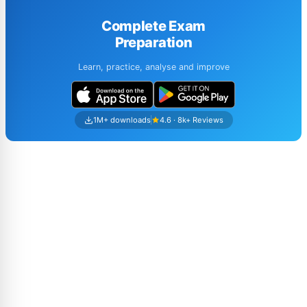
Complete Exam
Preparation
Learn, practice, analyse and improve
1M+ downloads
4.6 · 8k+ Reviews