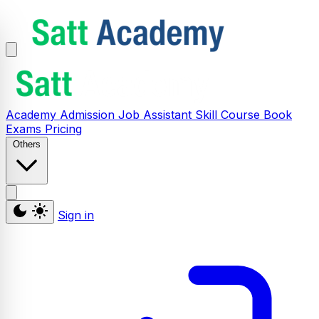
Academy
Admission
Job Assistant
Skill
Course
Book
Exams
Pricing
Others
Sign in