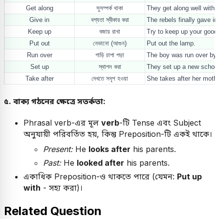
Get along
সুসম্পর্ক থাকা
They get along well with 
Give in
বশ্যতা স্বীকার করা
The rebels finally gave in
Keep up
বজায় রাখা
Try to keep up your good 
Put out
নেভানো (আগুন)
Put out the lamp.
Run over
গাড়ি চাপা পড়া
The boy was run over by 
Set up
স্থাপন করা
They set up a new school
Take after
দেখতে সদৃশ হওয়া
She takes after her mothe
৫. বাক্য গঠনের ক্ষেত্রে সতর্কতা:
Phrasal verb-এর মূল
verb
-টি Tense এবং Subject
অনুযায়ী পরিবর্তিত হয়, কিন্তু Preposition-টি একই থাকে।
Present:
He
looks after
his parents.
Past:
He
looked after
his parents.
একাধিক Preposition-ও থাকতে পারে (যেমন:
Put up
with
- সহ্য করা)।
Related Question