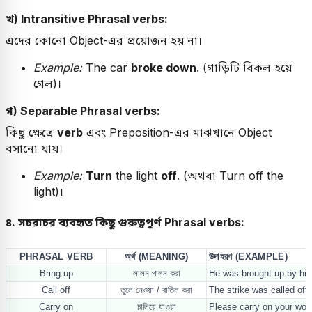
খ) Intransitive Phrasal verbs:
এদের কোনো Object-এর প্রয়োজন হয় না।
Example:
The car
broke down
. (গাড়িটি বিকল হয়ে
গেল)।
গ) Separable Phrasal verbs:
কিছু ক্ষেত্রে
verb
এবং Preposition-এর মাঝখানে Object
বসানো যায়।
Example:
Turn
the light
off
. (অথবা Turn off the
light)।
৪. সচরাচর ব্যবহৃত কিছু গুরুত্বপূর্ণ Phrasal verbs:
PHRASAL VERB
অর্থ (MEANING)
উদাহরণ (EXAMPLE)
Bring up
লালন-পালন করা
He was brought up by his
Call off
তুলে নেওয়া / বাতিল করা
The strike was called off.
Carry on
চালিয়ে যাওয়া
Please carry on your wor