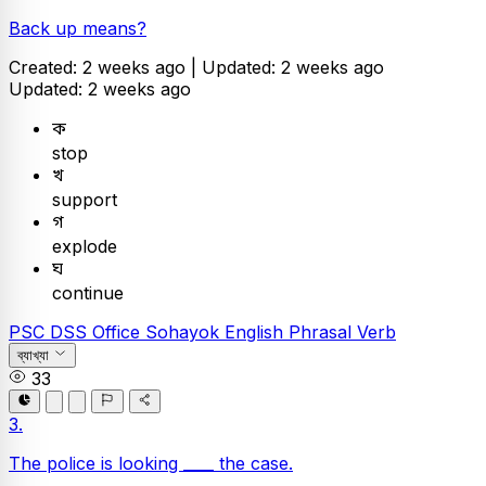
Back up means?
Created: 2 weeks ago |
Updated: 2 weeks ago
Updated: 2 weeks ago
ক
stop
খ
support
গ
explode
ঘ
continue
PSC
DSS Office Sohayok
English
Phrasal Verb
ব্যাখ্যা
33
3.
The police is looking ____ the case.