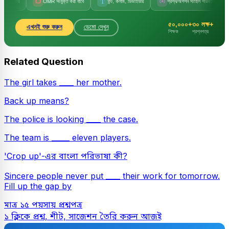
OMR সংযুক্ত করা যাবে
ফন্ট, কলাম, ডিভাইডার
প্রশ্ন/অপশন স্টাইল পরিবর্তন
সেট কো
৫০,০০০+
৩০ লক্ষ+
এখনই শুরু করুন
ডেমো দেখুন
শিক্ষক
প্রশ্নপত্র
Related Question
The girl takes ____ her mother.
Back up means?
The police is looking ____ the case.
The team is _____ eleven players.
'Crop up'-এর বাংলা পরিভাষা কী?
Sincere people never put ____ their work for tomorrow.
Fill up the gap by
মাত্র ১৫ পয়সায় প্রশ্নপত্র
১ ক্লিকে প্রশ্ন, শীট, সাজেশন তৈরি করুন আজই