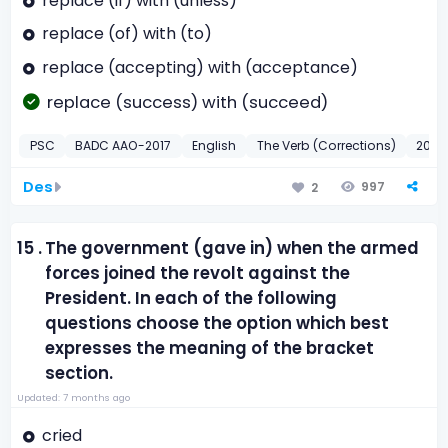
replace (if) with (unless)
replace (of) with (to)
replace (accepting) with (acceptance)
replace (success) with (succeed)
PSC
BADC AAO-2017
English
The Verb (Corrections)
2017
Des
997
2
15 .
The government (gave in) when the armed
forces joined the revolt against the
President. In each of the following
questions choose the option which best
expresses the meaning of the bracket
section.
Updated: 7 months ago
cried