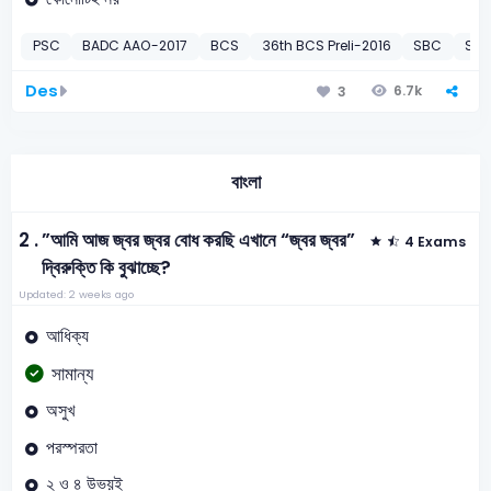
PSC
BADC AAO-2017
BCS
36th BCS Preli-2016
SBC
SBC
Des
6.7k
3
বাংলা
2 .
”আমি আজ জ্বর জ্বর বোধ করছি এখানে “জ্বর জ্বর”
4 Exams
দ্বিরুক্তি কি বুঝাচ্ছে?
Updated: 2 weeks ago
আধিক্য
সামান্য
অসুখ
পরস্পরতা
২ ও ৪ উভয়ই