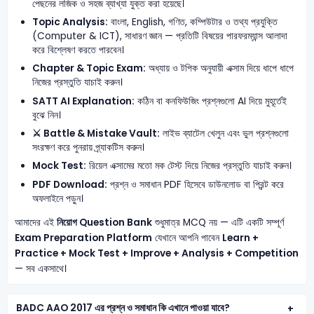
পেছনের লজিক ও সহজ ব্যাখ্যা যুক্ত করা হয়েছে।
Topic Analysis:
বাংলা, English, গণিত, কম্পিউটার ও তথ্য প্রযুক্তি
(Computer & ICT), সাধারণ জ্ঞান — প্রতিটি বিষয়ের পারফরম্যান্স আলাদা
করে বিশ্লেষণ করতে পারবেন।
Chapter & Topic Exam:
অধ্যায় ও টপিক অনুযায়ী এক্সাম দিয়ে ধাপে ধাপে
নিজের প্রস্তুতি যাচাই করুন।
SATT AI Explanation:
কঠিন বা কনফিউজিং প্রশ্নগুলো AI দিয়ে মুহূর্তেই
বুঝে নিন।
⚔️ Battle & Mistake Vault:
লাইভ ব্যাটেল খেলুন এবং ভুল প্রশ্নগুলো
সংরক্ষণ করে পুনরায় প্র্যাকটিস করুন।
Mock Test:
রিয়েল এক্সামের মতো মক টেস্ট দিয়ে নিজের প্রস্তুতি যাচাই করুন।
PDF Download:
প্রশ্ন ও সমাধান PDF হিসেবে ডাউনলোড বা প্রিন্ট করে
অফলাইনে পড়ুন।
আমাদের এই
নিয়োগ Question Bank
শুধুমাত্র MCQ নয় — এটি একটি সম্পূর্ণ
Exam Preparation Platform
যেখানে আপনি পাবেন
Learn +
Practice + Mock Test + Improve + Analysis + Competition
— সব একসাথে।
BADC AAO 2017 এর প্রশ্ন ও সমাধান কি এখানে পাওয়া যাবে?