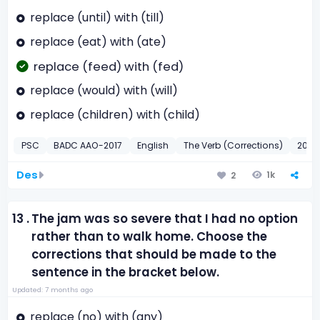
replace (until) with (till)
replace (eat) with (ate)
replace (feed) with (fed)
replace (would) with (will)
replace (children) with (child)
PSC
BADC AAO-2017
English
The Verb (Corrections)
2017
Des
1k
2
13 .
The jam was so severe that I had no option
rather than to walk home. Choose the
corrections that should be made to the
sentence in the bracket below.
Updated: 7 months ago
replace (no) with (any)