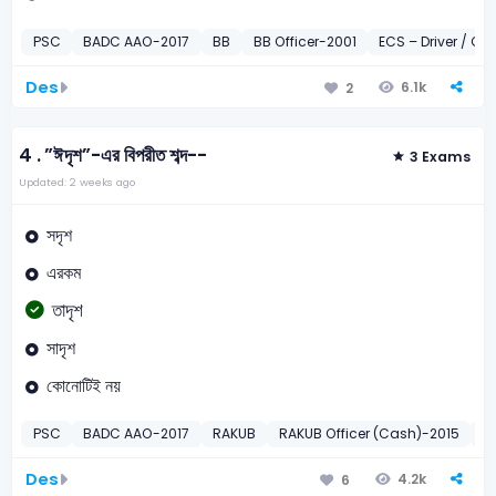
PSC
BADC AAO-2017
BB
BB Officer-2001
ECS – Driver / C
Des
6.1k
2
4 .
”ঈদৃশ”-এর বিপরীত শব্দ--
3 Exams
Updated: 2 weeks ago
সদৃশ
এরকম
তাদৃশ
সাদৃশ
কোনোটিই নয়
PSC
BADC AAO-2017
RAKUB
RAKUB Officer (Cash)-2015
C
Des
4.2k
6