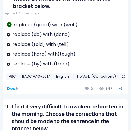
bracket below.
Updated: 8 months ago
replace (good) with (well)
replace (do) with (done)
replace (told) with (tell)
replace (hard) with(tough)
replace (by) with (from)
PSC
BADC AAO-2017
English
The Verb (Corrections)
2017
Des
847
2
11 .
I find it very difficult to awaken before ten in
the morning. Choose the corrections that
should be made to the sentence in the
bracket below.