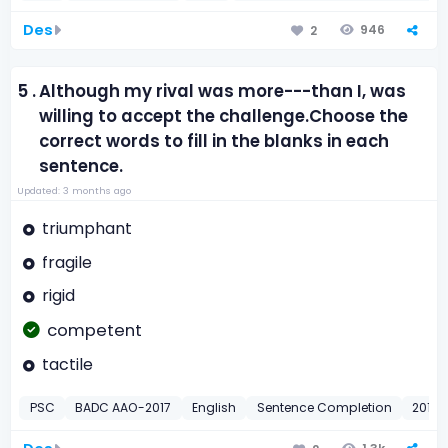
Des
946
2
5 .
Although my rival was more---than I, was
willing to accept the challenge.Choose the
correct words to fill in the blanks in each
sentence.
Updated: 3 months ago
triumphant
fragile
rigid
competent
tactile
PSC
BADC AAO-2017
English
Sentence Completion
2017