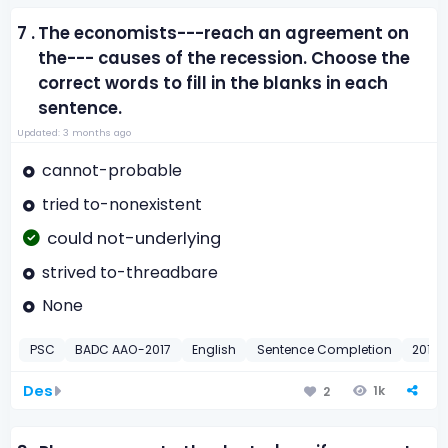
7 .
The economists---reach an agreement on
the--- causes of the recession. Choose the
correct words to fill in the blanks in each
sentence.
Updated: 3 months ago
cannot-probable
tried to-nonexistent
could not-underlying
strived to-threadbare
None
PSC
BADC AAO-2017
English
Sentence Completion
2017
Des
1k
2