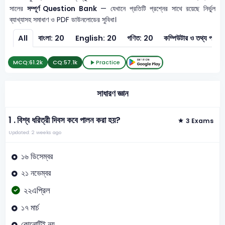
সালের
সম্পূর্ণ Question Bank
— যেখানে প্রতিটি প্রশ্নের সাথে রয়েছে নির্ভুল
ব্যাখ্যাসহ সমাধাণ ও PDF ডাউনলোডের সুবিধা।
All
বাংলা: 20
English: 20
গণিত: 20
কম্পিউটার ও
MCQ:
61.2k
CQ:
57.1k
Practice
সাধারণ জ্ঞান
1 .
বিশ্ব ধরিত্রী দিবস কবে পালন করা হয়?
3 Exams
Updated: 2 weeks ago
১৬ ডিসেম্বর
২১ নভেম্বর
২২এপ্রিল
১৭ মার্চ
কোনোটিই নয়