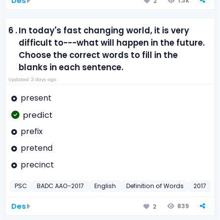
Des
1.3k
2
6 .
In today's fast changing world, it is very
difficult to---what will happen in the future.
Choose the correct words to fill in the
blanks in each sentence.
Updated: 3 days ago
present
predict
prefix
pretend
precinct
PSC
BADC AAO-2017
English
Definition of Words
2017
Des
839
2