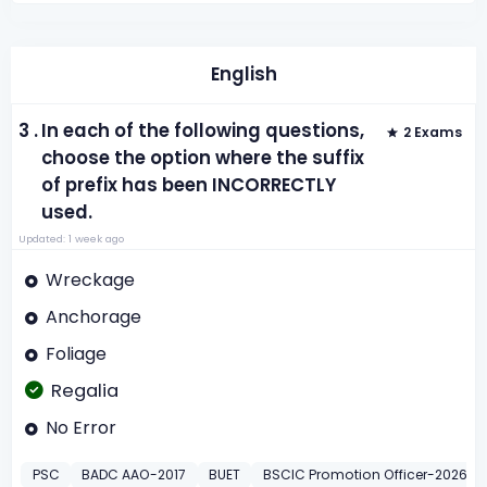
English
3 .
In each of the following questions,
2 Exams
choose the option where the suffix
of prefix has been INCORRECTLY
used.
Updated: 1 week ago
Wreckage
Anchorage
Foliage
Regalia
No Error
PSC
BADC AAO-2017
BUET
BSCIC Promotion Officer-2026