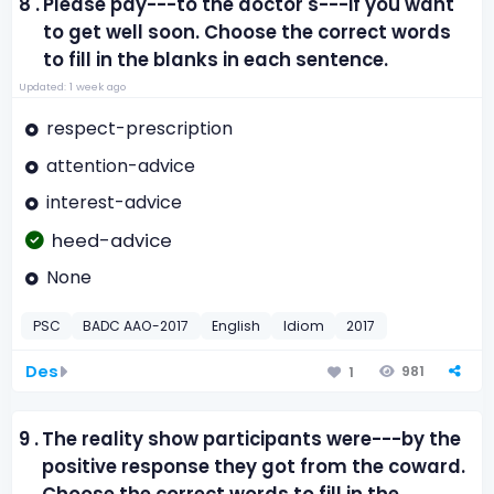
8 .
Please pay---to the doctor's---if you want
to get well soon. Choose the correct words
to fill in the blanks in each sentence.
Updated: 1 week ago
respect-prescription
attention-advice
interest-advice
heed-advice
None
PSC
BADC AAO-2017
English
Idiom
2017
Des
981
1
9 .
The reality show participants were---by the
positive response they got from the coward.