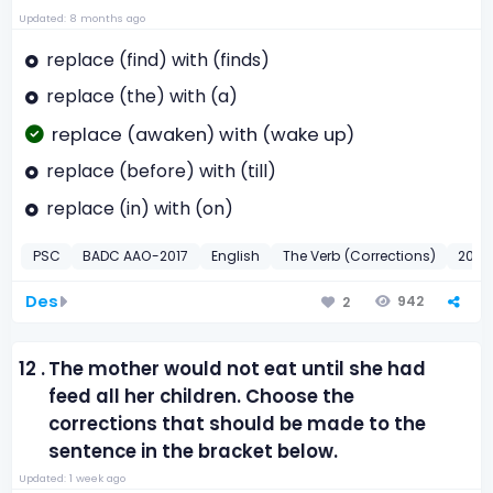
Updated: 8 months ago
replace (find) with (finds)
replace (the) with (a)
replace (awaken) with (wake up)
replace (before) with (till)
replace (in) with (on)
PSC
BADC AAO-2017
English
The Verb (Corrections)
2017
Des
942
2
12 .
The mother would not eat until she had
feed all her children. Choose the
corrections that should be made to the
sentence in the bracket below.
Updated: 1 week ago