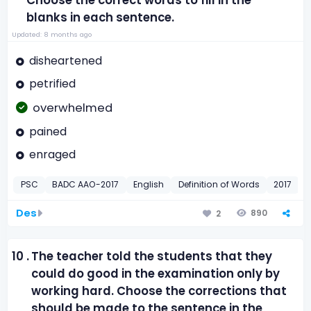
Choose the correct words to fill in the
blanks in each sentence.
Updated: 8 months ago
disheartened
petrified
overwhelmed
pained
enraged
PSC
BADC AAO-2017
English
Definition of Words
2017
Des
890
2
10 .
The teacher told the students that they
could do good in the examination only by
working hard. Choose the corrections that
should be made to the sentence in the