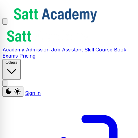
Academy
Admission
Job Assistant
Skill
Course
Book
Exams
Pricing
Others
Sign in