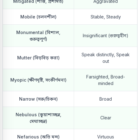
Mitigated (শান্ত, প্রশমিত)
Aggravated
Mobile (চলনশীল)
Stable, Steady
Monumental (বিশাল,
Insignificant (গুরুত্বহীন)
গুরুত্বপূর্ণ)
Speak distinctly, Speak
Mutter (বিড়বিড় করা)
out
Farsighted, Broad-
Myopic (ক্ষীণদৃষ্টি, সংকীর্ণমনা)
minded
Narrow (সরু/চিকন)
Broad
Nebulous (কুয়াশাচ্ছন্ন,
Clear
মেঘাচ্ছন্ন)
Nefarious (অতি মন্দ)
Virtuous