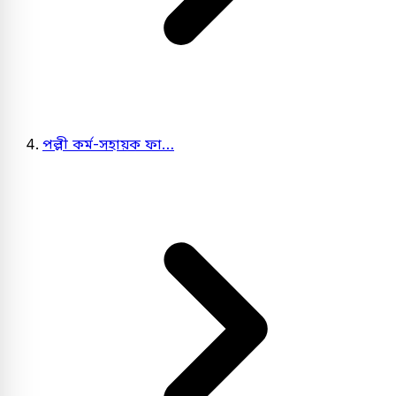
পল্লী কর্ম-সহায়ক ফা…