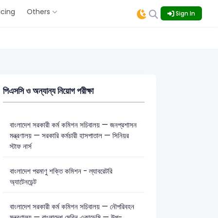
icing
Others
Sign In
পিএসসি ও অন্যান্য নিয়োগ পরীক্ষা
বাংলাদেশ সরকারী কর্ম কমিশন সচিবালয় — জনপ্রশাসন
মন্ত্রণালয় — সরকারি কর্মচারী হাসপাতাল — সিনিয়র
স্টাফ নার্স
বাংলাদেশ পরমাণু শক্তি কমিশন - ল্যাবরেটরি
অ্যাটেনডেন্ট
বাংলাদেশ সরকারী কর্ম কমিশন সচিবালয় — নৌপরিবহন
মন্ত্রণালয় — বাংলাদেশ মেরিন একাডেমি — উপ-