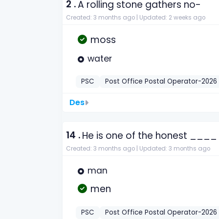
2 .
A rolling stone gathers no-
Created: 3 months ago |
Updated: 2 weeks ago
moss
water
PSC
Post Office Postal Operator-2026
Des
14 .
He is one of the honest ____ 
Created: 3 months ago |
Updated: 3 months ago
man
men
PSC
Post Office Postal Operator-2026