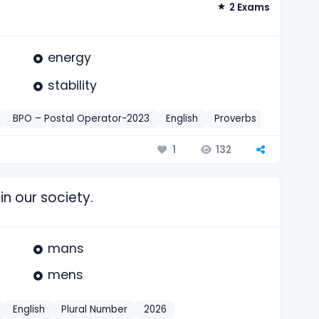
2 Exams
energy
stability
BPO – Postal Operator-2023
English
Proverbs
2026
132
1
in our society.
mans
mens
English
Plural Number
2026