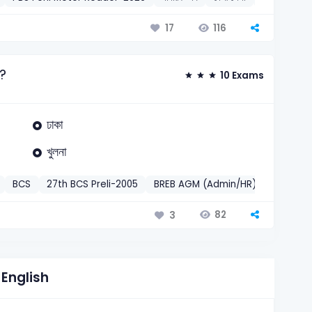
116
17
ত?
10 Exams
ঢাকা
খুলনা
BCS
27th BCS Preli-2005
BREB AGM (Admin/HR)-2017
Dh
82
3
English