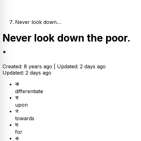
Never look down…
Never look down the poor.
Created: 8 years ago |
Updated: 2 days ago
Updated: 2 days ago
ক
differentiate
খ
upon
গ
towards
ঘ
for
ঙ