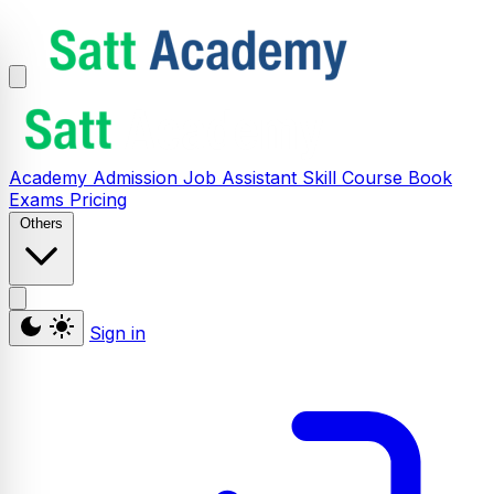
Academy
Admission
Job Assistant
Skill
Course
Book
Exams
Pricing
Others
Sign in