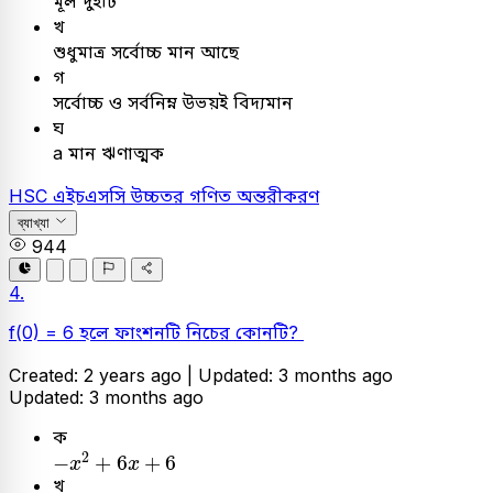
মূল দুইটি
খ
শুধুমাত্র সর্বোচ্চ মান আছে
গ
সর্বোচ্চ ও সর্বনিম্ন উভয়ই বিদ্যমান
ঘ
a মান ঋণাত্মক
HSC
এইচএসসি
উচ্চতর গণিত
অন্তরীকরণ
ব্যাখ্যা
944
4.
f(0) = 6 হলে ফাংশনটি নিচের কোনটি?
Created: 2 years ago |
Updated: 3 months ago
Updated: 3 months ago
ক
-
x
2
+
6
x
+
6
2
−
+
6
+
6
x
x
খ