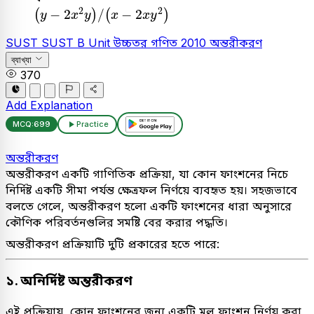
(
y
-
2
x
2
y
)
/
(
x
-
2
x
y
2
)
2
2
−
2
/
−
2
(
)
(
)
y
x
y
x
x
y
SUST
SUST B Unit
উচ্চতর গণিত
2010
অন্তরীকরণ
ব্যাখ্যা
370
Add Explanation
MCQ:
699
Practice
অন্তরীকরণ
অন্তরীকরণ একটি গাণিতিক প্রক্রিয়া, যা কোন ফাংশনের নিচে
নির্দিষ্ট একটি সীমা পর্যন্ত ক্ষেত্রফল নির্ণয়ে ব্যবহৃত হয়। সহজভাবে
বলতে গেলে, অন্তরীকরণ হলো একটি ফাংশনের ধারা অনুসারে
কৌণিক পরিবর্তনগুলির সমষ্টি বের করার পদ্ধতি।
অন্তরীকরণ প্রক্রিয়াটি দুটি প্রকারের হতে পারে:
১. অনির্দিষ্ট অন্তরীকরণ
এই প্রক্রিয়ায়, কোন ফাংশনের জন্য একটি মূল ফাংশন নির্ণয় করা