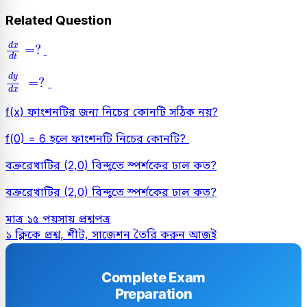
Related Question
d
x
d
t
=
?
d
x
=
?
d
t
d
y
d
x
=
?
d
y
=
?
d
x
f(x) ফাংশনটির জন্য নিচের কোনটি সঠিক নয়?
f(0) = 6 হলে ফাংশনটি নিচের কোনটি?
বক্ররেখাটির (2,0) বিন্দুতে স্পর্শকের ঢাল কত?
বক্ররেখাটির (2,0) বিন্দুতে স্পর্শকের ঢাল কত?
মাত্র ১৫ পয়সায় প্রশ্নপত্র
১ ক্লিকে প্রশ্ন, শীট, সাজেশন তৈরি করুন আজই
Complete Exam
Preparation