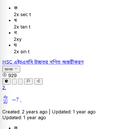
ক
2x sec t
খ
2x tan t
গ
2xy
ঘ
2x sin t
HSC
এইচএসসি
উচ্চতর গণিত
অন্তরীকরণ
ব্যাখ্যা
929
2.
d
y
d
x
=
?
d
y
=
?
d
x
Created: 2 years ago |
Updated: 1 year ago
Updated: 1 year ago
ক