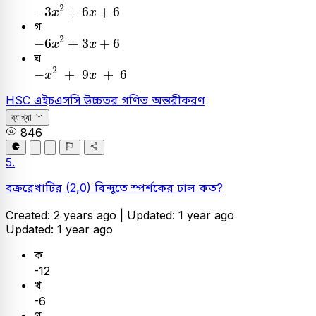
-
3
x
2
+
6
x
+
6
2
−
3
+
6
+
6
x
x
গ
-
6
x
2
+
3
x
+
6
2
−
6
+
3
+
6
x
x
ঘ
-
x
2
+
9
x
+
6
2
−
+
9
+
6
x
x
HSC
এইচএসসি
উচ্চতর গণিত
অন্তরীকরণ
ব্যাখ্যা
846
5.
বক্ররেখাটির (2,0) বিন্দুতে স্পর্শকের ঢাল কত?
Created: 2 years ago |
Updated: 1 year ago
Updated: 1 year ago
ক
-12
খ
-6
গ