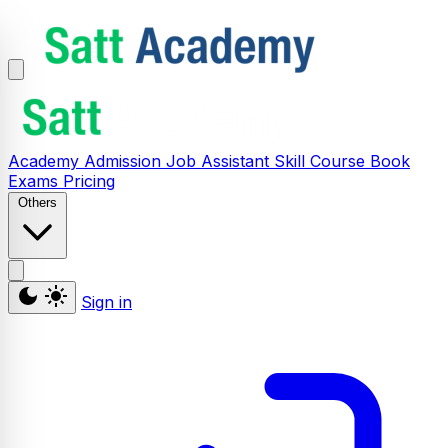
Academy
Admission
Job Assistant
Skill
Course
Book
Exams
Pricing
Others
Sign in