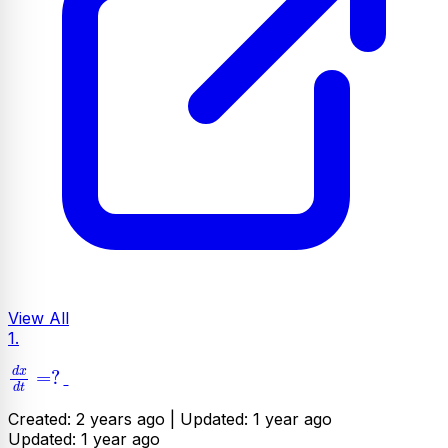
View All
1.
d
x
d
t
=
?
d
x
=
?
d
t
Created: 2 years ago |
Updated: 1 year ago
Updated: 1 year ago