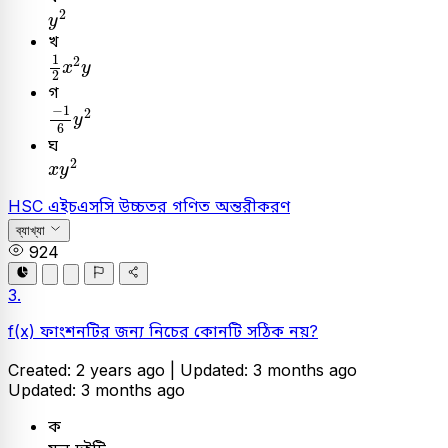
y
2
2
y
খ
1
2
x
2
y
1
2
x
y
2
গ
-
1
6
y
2
−
1
2
y
6
ঘ
x
y
2
2
x
y
HSC
এইচএসসি
উচ্চতর গণিত
অন্তরীকরণ
ব্যাখ্যা
924
3.
f(x) ফাংশনটির জন্য নিচের কোনটি সঠিক নয়?
Created: 2 years ago |
Updated: 3 months ago
Updated: 3 months ago
ক