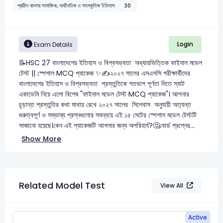
প্রাচীন বাংলার সামাজিক, অর্থনৈতিক ও সাংস্কৃতিক ইতিহাস
30
Login
Exam Details
📝HSC 27 বাংলাদেশের ইতিহাস ও বিশ্বসভ্যতা অধ্যায়ভিত্তিক ফাইনাল মডেল
টেস্ট || স্পেশাল MCQ প্যাকেজ ✨✍২০২৭ সালের এসএসসি পরীক্ষার্থীদের
বাংলাদেশের ইতিহাস ও বিশ্বসভ্যতা প্রস্তুতিকে শতভাগ পূর্ণতা দিতে স্যাট
একাডেমি নিয়ে এলো বিশেষ "ফাইনাল মডেল টেস্ট MCQ প্যাকেজ"। আপনার
চূড়ান্ত প্রস্তুতির কথা মাথায় রেখে ২০২৭ সালের সিলেবাস অনুযায়ী অত্যন্ত
গুরুত্বপূর্ণ ও সম্ভাব্য প্রশ্নগুলোর সমন্বয়ে এই ১৫ সেটের স্পেশাল মডেল টেস্টটি
সাজানো হয়েছে।কেন এই প্যাকেজটি আপনার জন্য অপরিহার্য?🤔বোর্ড প্রশ্নের...
Show More
Related Model Test
View All
Active