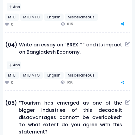
Ans
MTB
MTB MTO
English
Miscellaneous
615
0
Write an essay on “BREXIT” and its impact
(04)
on Bangladesh Economy.
Ans
MTB
MTB MTO
English
Miscellaneous
626
0
“Tourism has emerged as one of the
(05)
bigger industries of this decade,it
disadvantages cannot” be overlooked”
To what extent do you agree with this
statement?