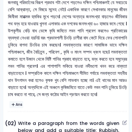
জলবায়ু পরিবর্তনের বিরূপ প্রভাব গটা দেশে পড়লেও দক্ষিন পশ্চিমাঞ্চলই যে সবচেয়ে
বেশি আক্রান্ত, সে বিষয়ে সন্দেহ নেই। একাধিক কারণে সেখানকার মানুষের জীবন
জিবীকা মারাত্মক হুমকির মুখে পড়বে। দেশের অন্যত্র জনসংখ্যা বাড়লেও জীবিকার
পথ বন্ধ হয়ে যাওয়ায় খুলনা এলাকার এক দশকের জনসংখ্যা ৬০ হাজার কমে গেছে ।
উপকূলীয় বেড়ি বাধ ভেঙ্গে কৃষি জমিতে লবন পানি প্রবেশ করলেও প্রতিকারের
ব্যবস্থা নেওয়া হয়নি। বরং প্রভাবশালী চিংড়ি চাশীরা বাদ কেটে দিয়ে ফের লোনাপানি
ঢুকিয়ে বাগদা চিংডির চাষ করছেন। লবনাক্ততার কারণে সামাজিক ভাবে দক্ষিন
পশ্চিমাঞ্চলে, জীব বৈচিত্র্য , পরিবেশ , কৃষি ও মাংস সম্পদ ধ্বংস হছে। লবনাক্ততা
কমাতে হলে উজান থেকে মিষ্টি পানির প্রবাহ বাড়াতে হবে, বন্ধ করতে হবে সমুদ্রের
লবন পানির প্রবেশ। এর পাশাপাশি শুকিয়ে যাওয়া নদীগুলো খনন করে নাব্যতা
বাড়াতেহবে । সম্প্রতিক কালে দক্ষিন পশ্চিমাঞ্চলে সীমিত পর্যায়ে লবনাক্ততা সহনীয়
ধান উৎপাদন করা হলেও কৃষক খুব বেশি লাভবান হচ্ছে না। এই ধানের মান আরও
বাড়াতে হবে। অন্যদিকে এই অঞ্চলে কৃষিজমিতে যাতে কেউ লবন পানি ঢুকিয়ে চিংড়ি
চাষ করতে না পারে, সে জন্য কঠোর আইন প্রণয়ন করতে হবে।
Ans
Write a paragraph from the words given
(02)
below and add a suitable title: Rubbish,