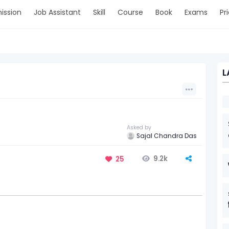
ission
Job Assistant
Skill
Course
Book
Exams
Pr
L
Asked by
Sajal Chandra Das
9.2k
25