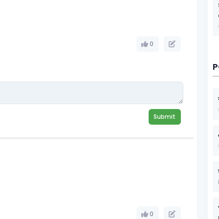
0
P
Submit
0