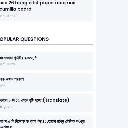
ssc 26 bangla 1st paper mcq ans
cumilla board
বাংলা ১ম পত্র
OPULAR QUESTIONS
বাংলাভাষা পৃথিবীর কততম,?
বাংলা ২য় পত্র
এক কথায় প্রকাশ
বাংলা
সকাল ৮ টা ১৫ থেকে বৃষ্টি হচ্ছে (Translate)
English
পরপর ৫ টি বিজোড় সংখ্যার গড় ৪৫,তাদের মধ্যে মৌলিক সংখ্যা
কতটি??