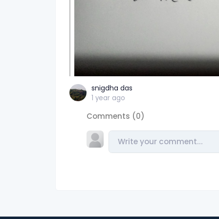
snigdha das
1 year ago
Comments (0)