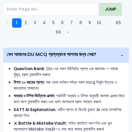
JUMP
‹
1
2
3
4
5
6
7
8
9
10
...
65
66
›
কেন আমাদের DU MCQ প্রশ্নব্যাংক আপনার জন্য সেরা?
Question Bank:
DU-এর সকল ইউনিটের প্রশ্ন এক জায়গায় — সহজে
খুঁজুন, দ্রুত প্র্যাকটিস করুন।
বিগত ২০ বছরের প্রশ্ন:
শুরু থেকে বর্তমান পর্যন্ত সকল mcq নির্ভুল উত্তর ও
ব্যাখ্যাসহ সাজানো।
অধ্যায় ও টপিক ভিত্তিক এক্সাম:
প্রতিটি অধ্যায় ও টপিক অনুযায়ী আলাদা এক্সাম দিয়ে
ধাপে ধাপে প্র্যাকটিস করুন এবং দুর্বল অংশগুলো দ্রুত শনাক্ত করুন।
SATT AI Explanation:
কঠিন প্রশ্ন বা থিওরি বুঝতে AI থেকে তাৎক্ষণিক
ব্যাখ্যা নিন।
⚔️ Battle & Mistake Vault:
লাইভ ব্যাটেলে অংশ নিন এবং ভুল
প্রশ্নগুলো Mistake Vault-এ সেভ করে আবার প্র্যাকটিস করুন।