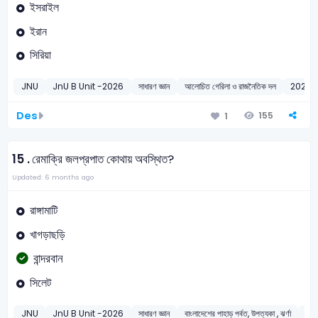
ইসরাইল
ইরান
সিরিয়া
JNU
JnU B Unit -2026
সাধারণ জ্ঞান
আলোচিত গেরিলা ও রাজনৈতিক দল
2026
Des
155
1
15 .
রেমাক্রি জলপ্রপাত কোথায় অবস্থিত?
Updated: 6 months ago
রাঙ্গামাটি
খাগড়াছড়ি
বান্দরবান
সিলেট
JNU
JnU B Unit -2026
সাধারণ জ্ঞান
বাংলাদেশের পাহাড় পর্বত, উপত্যকা , ঝর্ণা
20