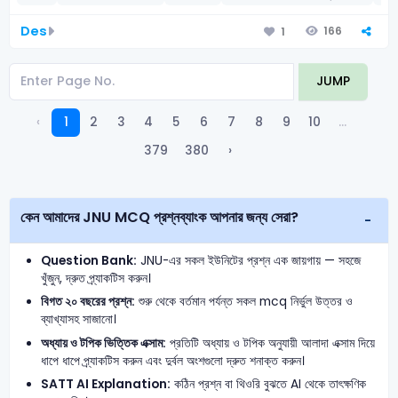
Des
166
1
JUMP
‹
1
2
3
4
5
6
7
8
9
10
...
379
380
›
কেন আমাদের JNU MCQ প্রশ্নব্যাংক আপনার জন্য সেরা?
Question Bank:
JNU-এর সকল ইউনিটের প্রশ্ন এক জায়গায় — সহজে
খুঁজুন, দ্রুত প্র্যাকটিস করুন।
বিগত ২০ বছরের প্রশ্ন:
শুরু থেকে বর্তমান পর্যন্ত সকল mcq নির্ভুল উত্তর ও
ব্যাখ্যাসহ সাজানো।
অধ্যায় ও টপিক ভিত্তিক এক্সাম:
প্রতিটি অধ্যায় ও টপিক অনুযায়ী আলাদা এক্সাম দিয়ে
ধাপে ধাপে প্র্যাকটিস করুন এবং দুর্বল অংশগুলো দ্রুত শনাক্ত করুন।
SATT AI Explanation:
কঠিন প্রশ্ন বা থিওরি বুঝতে AI থেকে তাৎক্ষণিক