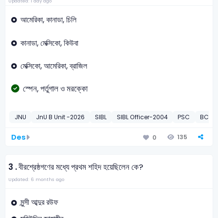
Updated: 1 day ago
আমেরিকা, কানাডা, চিলি
কানাডা, মেক্সিকো, কিউবা
মেক্সিকো, আমেরিকা, ব্রাজিল
স্পেন, পর্তুগাল ও মরক্কো
JNU
JnU B Unit -2026
SIBL
SIBL Officer-2004
PSC
BCIC 
Des
135
0
3 .
বীরশ্রেষ্ঠগণের মধ্যে প্রথম শহিদ হয়েছিলেন কে?
Updated: 6 months ago
মুন্সী আব্দুর রউফ