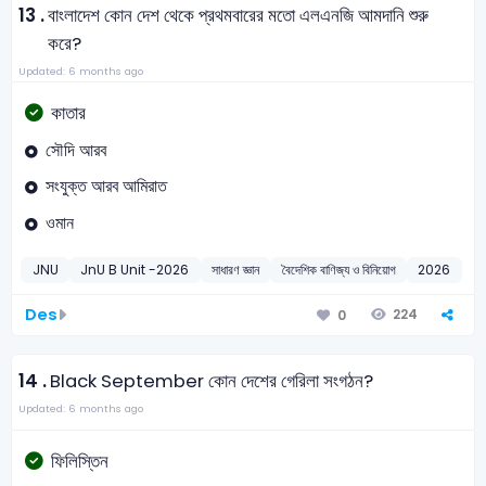
13 .
বাংলাদেশ কোন দেশ থেকে প্রথমবারের মতো এলএনজি আমদানি শুরু
করে?
Updated: 6 months ago
কাতার
সৌদি আরব
সংযুক্ত আরব আমিরাত
ওমান
JNU
JnU B Unit -2026
সাধারণ জ্ঞান
বৈদেশিক বাণিজ্য ও বিনিয়োগ
2026
Des
224
0
14 .
Black September কোন দেশের গেরিলা সংগঠন?
Updated: 6 months ago
ফিলিস্তিন