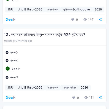
JNU
JnU B Unit -2026
সাধারণ জ্ঞান
ভূমিকম্প-Earthquake
2026
Des
147
0
12 .
কত সালে জাতিসংঘ বিশ্ব-সম্মেলন কর্তৃক R2P গৃহীত হয়?
Updated: 6 months ago
২০০১
২০০৩
২০০৫
২০০৭
JNU
JnU B Unit -2026
সাধারণ জ্ঞান
সাধারণ পরিষদ
2026
Des
181
0