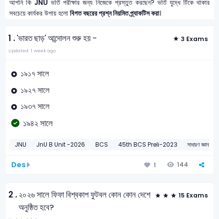
আপনি কি
JNU
ভর্তি পরীক্ষার জন্য নিজেকে প্রস্তুত করছেন? ভর্তি যুদ্ধে টিকে থাকার
সবচেয়ে কার্যকর উপায় হলো
বিগত বছরের প্রশ্ন নিয়মিত প্র্যাকটিস করা
।
1 .
'ভারত ছাড়' আন্দোলন শুরু হয় -
3 Exams
Updated: 1 week ago
১৯১৭ সালে
১৯২৭ সালে
১৯৩৭ সালে
১৯৪২ সালে
JNU
JnU B Unit -2026
BCS
45th BCS Preli-2023
সাধারণ জ্ঞান
Des
144
1
2 .
২০২৬ সালে ফিফা বিশ্বকাপ ফুটবল কোন কোন দেশে
15 Exams
অনুষ্ঠিত হবে?