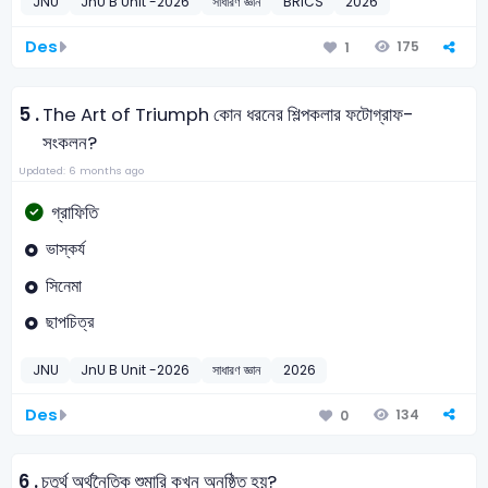
JNU
JnU B Unit -2026
সাধারণ জ্ঞান
BRICS
2026
Des
175
1
5 .
The Art of Triumph কোন ধরনের শিল্পকলার ফটোগ্রাফ-
সংকলন?
Updated: 6 months ago
গ্রাফিতি
ভাস্কর্য
সিনেমা
ছাপচিত্র
JNU
JnU B Unit -2026
সাধারণ জ্ঞান
2026
Des
134
0
6 .
চতুর্থ অর্থনৈতিক শুমারি কখন অনুষ্ঠিত হয়?