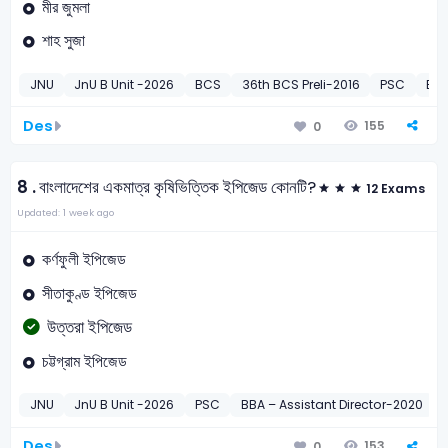
মীর জুমলা
শাহ সুজা
JNU
JnU B Unit -2026
BCS
36th BCS Preli-2016
PSC
BRE
Des
155
0
8 .
বাংলাদেশের একমাত্র কৃষিভিত্তিক ইপিজেড কোনটি?
12 Exams
Updated: 1 week ago
কর্ণফুলী ইপিজেড
সীতাকুণ্ড ইপিজেড
উত্তরা ইপিজেড
চট্টগ্রাম ইপিজেড
JNU
JnU B Unit -2026
PSC
BBA – Assistant Director-2020
Des
153
0