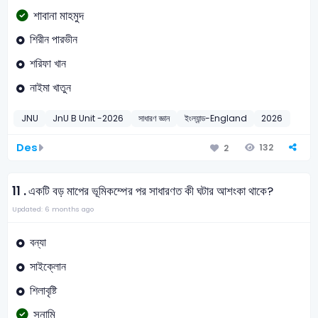
শাবানা মাহমুদ
শিরীন পারভীন
শরিফা খান
নাইমা খাতুন
JNU
JnU B Unit -2026
সাধারণ জ্ঞান
ইংল্যান্ড-England
2026
Des
132
2
11 .
একটি বড় মাপের ভূমিকম্পের পর সাধারণত কী ঘটার আশংকা থাকে?
Updated: 6 months ago
বন্যা
সাইক্লোন
শিলাবৃষ্টি
সুনামি