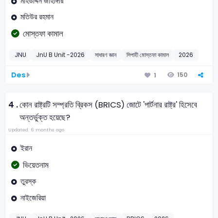
মহিউদ্দিন জাহাঙ্গীর
মতিউর রহমান
মোস্তফা কামাল
JNU
JnU B Unit -2026
সাধারণ জ্ঞান
সিপাহী মোস্তফা কামাল
2026
Des
150
1
4 .
কোন রাষ্ট্রটি সম্প্রতি ব্রিকস (BRICS) জোটে 'পার্টনার রাষ্ট্র' হিসেবে
অন্তর্ভুক্ত হয়েছে?
Updated: 6 months ago
ইরান
ভিয়েতনাম
তুরস্ক
নাইজেরিয়া