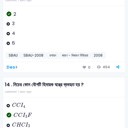
Updated: 1 year ago
2
3
4
6
SBAU
SBAU-2008
রসায়ন
জারণ - বিজারণ বিক্রিয়া
2008
Des
454
0
14 .
নিচের কোন যৌগটি হিমায়ক যন্ত্রে ব্যবহৃত হয় ?
Updated: 1 year ago
C
C
I
4
C
C
I
4
C
C
I
3
F
C
C
I
F
3
C
H
C
I
3
C
H
C
I
3