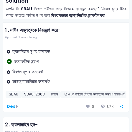
Solution
আপনি কি
SBAU
নিয়োগ পরীক্ষার জন্য নিজেকে প্রস্তুত করছেন? নিয়োগ যুদ্ধে টিকে
থাকার সবচেয়ে কার্যকর উপায় হলো
বিগত বছরের প্রশ্ন নিয়মিত প্র্যাকটিস করা
।
1 .
মাটির অম্লত্বকে নিয়ন্ত্রণ করে-
Updated: 7 months ago
ক্যালসিয়াম সুপার ফসফেট
ফসফেটিক স্ল্যাগ
ট্রিপল সুপার ফসফেট
ডাইঅ্যামোনিয়াম ফসফেট
SBAU
SBAU-2008
রসায়ন
২য় ও ৩য় পর্যায়ের মৌলের অক্সাইডের অম্ল ও ক্ষারক ধর্ম
Des
1.7k
0
2 .
ক্যালামাইন হল-
Updated: 8 months ago