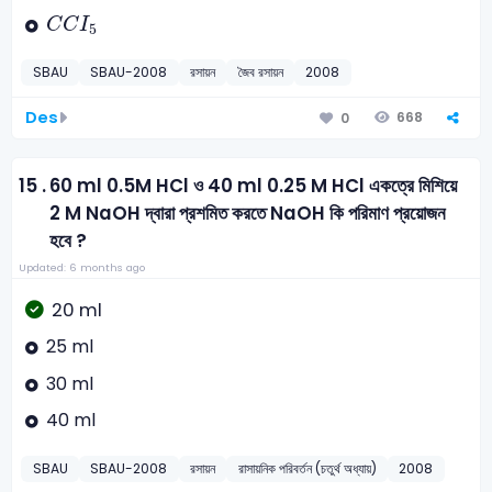
C
C
I
5
C
C
I
5
SBAU
SBAU-2008
রসায়ন
জৈব রসায়ন
2008
Des
668
0
15 .
60 ml 0.5M HCl ও 40 ml 0.25 M HCl একত্রে মিশিয়ে
2 M NaOH দ্বারা প্রশমিত করতে NaOH কি পরিমাণ প্রয়োজন
হবে ?
Updated: 6 months ago
20 ml
25 ml
30 ml
40 ml
SBAU
SBAU-2008
রসায়ন
রাসায়নিক পরিবর্তন (চতুর্থ অধ্যায়)
2008