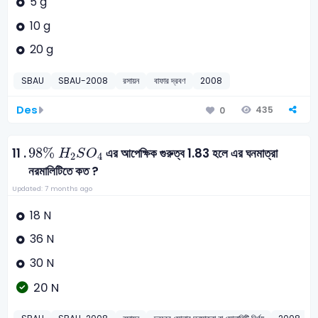
5 g
10 g
20 g
SBAU
SBAU-2008
রসায়ন
বাফার দ্রবণ
2008
Des
435
0
98
%
H
2
S
O
4
98
%
11 .
এর আপেক্ষিক গুরুত্ব 1.83 হলে এর ঘনমাত্রা
H
S
O
2
4
নরমালিটিতে কত ?
Updated: 7 months ago
18 N
36 N
30 N
20 N