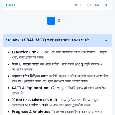
Des
348
0
‹
1
2
›
কেন আমাদের SBAU MCQ প্রশ্নব্যাংক আপনার জন্য সেরা?
Question Bank:
SBAU-এর সকল ইউনিটের প্রশ্ন এক জায়গায় — সহজে
খুঁজুন, দ্রুত প্র্যাকটিস করুন।
বিগত ২০ বছরের প্রশ্ন:
শুরু থেকে বর্তমান পর্যন্ত সকল mcq নির্ভুল উত্তর ও
ব্যাখ্যাসহ সাজানো।
অধ্যায় ও টপিক ভিত্তিক এক্সাম:
প্রতিটি অধ্যায় ও টপিক অনুযায়ী আলাদা এক্সাম দিয়ে
ধাপে ধাপে প্র্যাকটিস করুন এবং দুর্বল অংশগুলো দ্রুত শনাক্ত করুন।
SATT AI Explanation:
কঠিন প্রশ্ন বা থিওরি বুঝতে AI থেকে তাৎক্ষণিক
ব্যাখ্যা নিন।
⚔️ Battle & Mistake Vault:
লাইভ ব্যাটেলে অংশ নিন এবং ভুল
প্রশ্নগুলো Mistake Vault-এ সেভ করে আবার প্র্যাকটিস করুন।
Progress & Analytics:
নিজের পারফরম্যান্স ট্র্যাক করুন এবং কোথায়