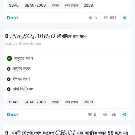
SBAU
SBAU-2008
রসায়ন
জৈব রসায়ন
2008
Des
691
0
N
a
2
S
O
4
.
10
H
2
O
.
10
8 .
যৌগটিকে বলা হয়-
N
a
S
O
H
O
2
4
2
Updated: 10 months ago
গ্লূবার লবণ
গ্লূবার দ্রবণ
ইপসম লবণ
সাদা ভিট্রিওল
SBAU
SBAU-2008
রসায়ন
জৈব রসায়ন
2008
Des
1.5k
0
C
H
2
C
I
9 .
একটি যৌগের স্থৃল সংকেত
এবং আণবিক ওজন 99 হলে এর
C
H
C
I
2