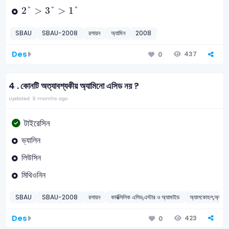
2
°
>
3
°
>
1
°
2
°
>
3
°
>
1
°
SBAU
SBAU-2008
রসায়ন
অ্যামিন
2008
Des
437
0
4 .
কোনটি অত্যাবশ্যকীয় অ্যামিনো এসিড নয় ?
Updated: 9 months ago
টাইরেসিন
ভ্যালিন
লিউসিন
মিথিওনিন
SBAU
SBAU-2008
রসায়ন
কার্বক্সিলিক এসিড,এস্টার ও অ্যামাইড
অ্যালকোহল,অ্যালডি
Des
423
0