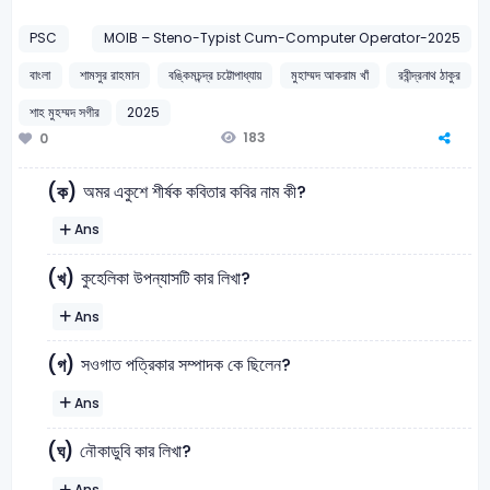
PSC
MOIB – Steno-Typist Cum-Computer Operator-2025
বাংলা
শামসুর রাহমান
বঙ্কিমচন্দ্র চট্টোপাধ্যায়
মুহাম্মদ আকরাম খাঁ
রবীন্দ্রনাথ ঠাকুর
শাহ মুহম্মদ সগীর
2025
183
0
অমর একুশে শীর্ষক কবিতার কবির নাম কী?
(ক)
Ans
কুহেলিকা উপন্যাসটি কার লিখা?
(খ)
Ans
সওগাত পত্রিকার সম্পাদক কে ছিলেন?
(গ)
Ans
নৌকাডুবি কার লিখা?
(ঘ)
Ans