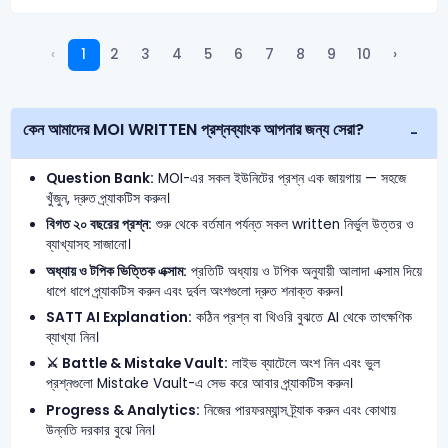
‹
1
2
3
4
5
6
7
8
9
10
›
কেন আমাদের MOI WRITTEN প্রশ্নব্যাংক আপনার জন্য সেরা?
Question Bank:
MOI-এর সকল ইউনিটের প্রশ্ন এক জায়গায় — সহজে
খুঁজুন, দ্রুত প্র্যাকটিস করুন।
বিগত ২০ বছরের প্রশ্ন:
শুরু থেকে বর্তমান পর্যন্ত সকল written নির্ভুল উত্তর ও
ব্যাখ্যাসহ সাজানো।
অধ্যায় ও টপিক ভিত্তিক এক্সাম:
প্রতিটি অধ্যায় ও টপিক অনুযায়ী আলাদা এক্সাম দিয়ে
ধাপে ধাপে প্র্যাকটিস করুন এবং দুর্বল অংশগুলো দ্রুত শনাক্ত করুন।
SATT AI Explanation:
কঠিন প্রশ্ন বা থিওরি বুঝতে AI থেকে তাৎক্ষণিক
ব্যাখ্যা নিন।
⚔️ Battle & Mistake Vault:
লাইভ ব্যাটেলে অংশ নিন এবং ভুল
প্রশ্নগুলো Mistake Vault-এ সেভ করে আবার প্র্যাকটিস করুন।
Progress & Analytics:
নিজের পারফরম্যান্স ট্র্যাক করুন এবং কোথায়
উন্নতি দরকার বুঝে নিন।