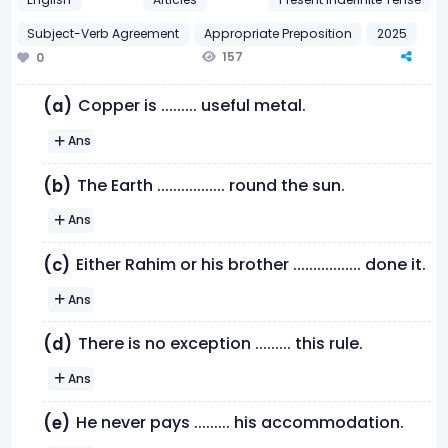
Subject-Verb Agreement
Appropriate Preposition
2025
157
0
Copper is ......... useful metal.
(a)
Ans
The Earth ................. round the sun.
(b)
Ans
Either Rahim or his brother ................. done it.
(c)
Ans
There is no exception ......... this rule.
(d)
Ans
He never pays ......... his accommodation.
(e)