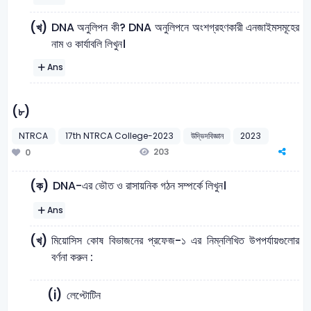
DNA অনুলিপন কী? DNA অনুলিপনে অংশগ্রহণকারী এনজাইমসমূহের
(খ)
নাম ও কার্যাবলি লিখুন।
Ans
(৮)
NTRCA
17th NTRCA College-2023
উদ্ভিদবিজ্ঞান
2023
203
0
DNA-এর ভৌত ও রাসায়নিক গঠন সম্পর্কে লিখুন।
(ক)
Ans
মিয়োসিস কোষ বিভাজনের প্রফেজ-১ এর নিম্নলিখিত উপপর্যায়গুলোর
(খ)
বর্ণনা করুন :
(i)
লেপ্টোটিন