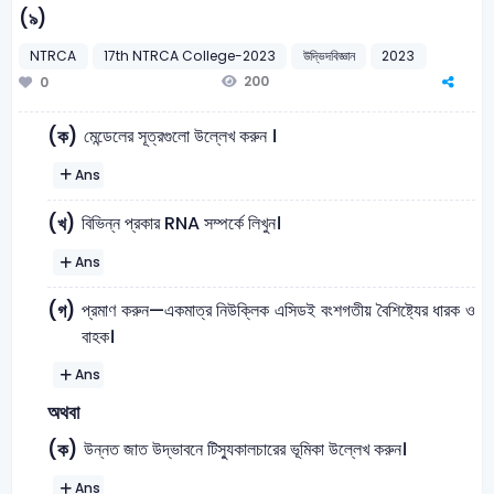
(৯)
NTRCA
17th NTRCA College-2023
উদ্ভিদবিজ্ঞান
2023
200
0
মেন্ডেলের সূত্রগুলো উল্লেখ করুন ।
(ক)
Ans
বিভিন্ন প্রকার RNA সম্পর্কে লিখুন।
(খ)
Ans
প্রমাণ করুন—একমাত্র নিউক্লিক এসিডই বংশগতীয় বৈশিষ্ট্যের ধারক ও
(গ)
বাহক।
Ans
অথবা
উন্নত জাত উদ্ভাবনে টিস্যুকালচারের ভূমিকা উল্লেখ করুন।
(ক)
Ans