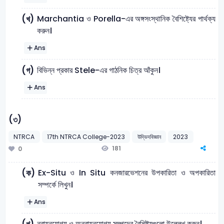
Marchantia ও Porella-এর অঙ্গসংস্থানিক বৈশিষ্ট্যের পার্থক্য
(খ)
করুন।
Ans
বিভিন্ন প্রকার Stele-এর গাঠনিক চিত্র আঁকুন।
(গ)
Ans
(৩)
NTRCA
17th NTRCA College-2023
উদ্ভিদবিজ্ঞান
2023
181
0
Ex-Situ ও In Situ কনজারভেশনের উপকারিতা ও অপকারিতা
(ক)
সম্পর্কে লিখুন।
Ans
নবায়নযোগ্য ও অনবায়নযোগ্য সম্পদের বৈশিষ্ট্যগুলো উল্লেখ করুন।