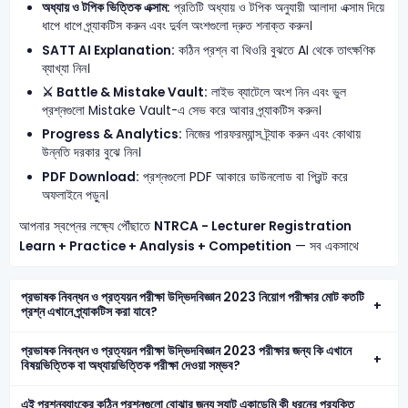
অধ্যায় ও টপিক ভিত্তিক এক্সাম:
প্রতিটি অধ্যায় ও টপিক অনুযায়ী আলাদা এক্সাম দিয়ে
ধাপে ধাপে প্র্যাকটিস করুন এবং দুর্বল অংশগুলো দ্রুত শনাক্ত করুন।
SATT AI Explanation:
কঠিন প্রশ্ন বা থিওরি বুঝতে AI থেকে তাৎক্ষণিক
ব্যাখ্যা নিন।
⚔️ Battle & Mistake Vault:
লাইভ ব্যাটেলে অংশ নিন এবং ভুল
প্রশ্নগুলো Mistake Vault-এ সেভ করে আবার প্র্যাকটিস করুন।
Progress & Analytics:
নিজের পারফরম্যান্স ট্র্যাক করুন এবং কোথায়
উন্নতি দরকার বুঝে নিন।
PDF Download:
প্রশ্নগুলো PDF আকারে ডাউনলোড বা প্রিন্ট করে
অফলাইনে পড়ুন।
আপনার স্বপ্নের লক্ষ্যে পৌঁছাতে
NTRCA - Lecturer Registration
Learn + Practice + Analysis + Competition
— সব একসাথে
প্রভাষক নিবন্ধন ও প্রত্যয়ন পরীক্ষা উদ্ভিদবিজ্ঞান 2023 নিয়োগ পরীক্ষার মোট কতটি
প্রশ্ন এখানে প্র্যাকটিস করা যাবে?
প্রভাষক নিবন্ধন ও প্রত্যয়ন পরীক্ষা উদ্ভিদবিজ্ঞান 2023 পরীক্ষার জন্য কি এখানে
বিষয়ভিত্তিক বা অধ্যায়ভিত্তিক পরীক্ষা দেওয়া সম্ভব?
এই প্রশ্নব্যাংকের কঠিন প্রশ্নগুলো বোঝার জন্য স্যাট একাডেমি কী ধরনের প্রযুক্তি