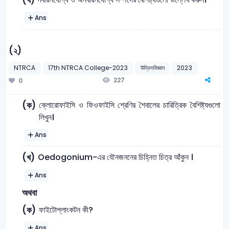
(খ)
Ans
(২)
NTRCA
17th NTRCA College-2023
উদ্ভিদবিজ্ঞান
2023
227
0
ক্লোরোফাইসি ও ফিওফাইসি শ্রেণির শৈবালের চারিত্রিক বৈশিষ্ট্যগুলো
(ক)
লিখুন।
Ans
Oedogonium-এর যৌনজননের চিহ্নিত চিত্র আঁকুন ।
(খ)
Ans
অথবা
ফাইটোপ্লাংকটন কী?
(ক)
Ans