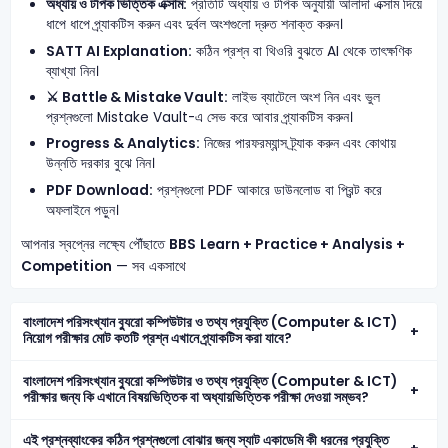
অধ্যায় ও টপিক ভিত্তিক এক্সাম:
প্রতিটি অধ্যায় ও টপিক অনুযায়ী আলাদা এক্সাম দিয়ে
ধাপে ধাপে প্র্যাকটিস করুন এবং দুর্বল অংশগুলো দ্রুত শনাক্ত করুন।
SATT AI Explanation:
কঠিন প্রশ্ন বা থিওরি বুঝতে AI থেকে তাৎক্ষণিক
ব্যাখ্যা নিন।
⚔️ Battle & Mistake Vault:
লাইভ ব্যাটেলে অংশ নিন এবং ভুল
প্রশ্নগুলো Mistake Vault-এ সেভ করে আবার প্র্যাকটিস করুন।
Progress & Analytics:
নিজের পারফরম্যান্স ট্র্যাক করুন এবং কোথায়
উন্নতি দরকার বুঝে নিন।
PDF Download:
প্রশ্নগুলো PDF আকারে ডাউনলোড বা প্রিন্ট করে
অফলাইনে পড়ুন।
আপনার স্বপ্নের লক্ষ্যে পৌঁছাতে
BBS
Learn + Practice + Analysis +
Competition
— সব একসাথে
বাংলাদেশ পরিসংখ্যান ব্যুরো কম্পিউটার ও তথ্য প্রযুক্তি (Computer & ICT)
নিয়োগ পরীক্ষার মোট কতটি প্রশ্ন এখানে প্র্যাকটিস করা যাবে?
বাংলাদেশ পরিসংখ্যান ব্যুরো কম্পিউটার ও তথ্য প্রযুক্তি (Computer & ICT)
পরীক্ষার জন্য কি এখানে বিষয়ভিত্তিক বা অধ্যায়ভিত্তিক পরীক্ষা দেওয়া সম্ভব?
এই প্রশ্নব্যাংকের কঠিন প্রশ্নগুলো বোঝার জন্য স্যাট একাডেমি কী ধরনের প্রযুক্তি