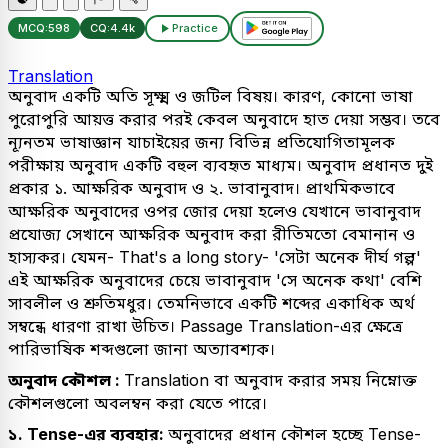
MCQ:
598
CQ:
4.4k
Practice
Translation
অনুবাদ একটি অতি সূক্ষ্ম ও জটিল বিষয়। কারণ, কোনো ভাষা
পুরোপুরি আয়ত্ত করার পরই কেবল অনুবাদে হাত দেয়া সম্ভব। তবে
ন্যূনতম ভাষাজ্ঞান যাচাইয়ের জন্য বিভিন্ন প্রতিযোগিতামূলক
পরীক্ষায় অনুবাদ একটি বহুল ব্যবহৃত মাধ্যম। অনুবাদ প্রধানত দুই
প্রকার ১. আক্ষরিক অনুবাদ ও ২. ভাবানুবাদ। প্রাথমিকভাবে
আক্ষরিক অনুবাদের ওপর জোর দেয়া হলেও যেখানে ভাবানুবাদ
প্রযোজ্য সেখানে আক্ষরিক অনুবাদ করা রীতিমতো বেমানান ও
হাস্যকর। যেমন- That's a long story- 'সেটা অনেক দীর্ঘ গল্প'
এই আক্ষরিক অনুবাদের চেয়ে ভাবানুবাদ 'সে অনেক কথা' বেশি
সাবলীল ও শ্রুতিমধুর। তেমনিভাবে একটি শব্দের একাধিক অর্থ
সম্বন্ধে ধারণা রাখা উচিত। Passage Translation-এর ক্ষেত্রে
পারিভাষিক শব্দগুলো জানা অত্যাবশ্যক।
অনুবাদ কৌশল :
Translation বা অনুবাদ করার সময় নিম্নোক্ত
কৌশলগুলো অবলম্বন করা যেতে পারে।
১. Tense-এর ব্যবহার:
অনুবাদের প্রধান কৌশল হচ্ছে Tense-