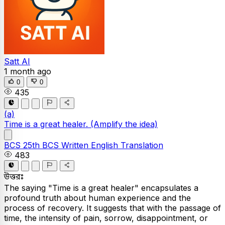
Satt AI
1 month ago
0
0
435
(a)
Time is a great healer.
(Amplify the idea)
BCS
25th BCS Written
English
Translation
483
উত্তরঃ
The saying "Time is a great healer" encapsulates a
profound truth about human experience and the
process of recovery. It suggests that with the passage of
time, the intensity of pain, sorrow, disappointment, or