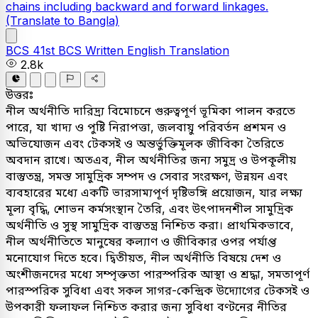
chains including backward and forward linkages.
(Translate to Bangla)
BCS
41st BCS Written
English
Translation
2.8k
উত্তরঃ
নীল অর্থনীতি দারিদ্র্য বিমোচনে গুরুত্বপূর্ণ ভূমিকা পালন করতে
পারে, যা খাদ্য ও পুষ্টি নিরাপত্তা, জলবায়ু পরিবর্তন প্রশমন ও
অভিযোজন এবং টেকসই ও অন্তর্ভুক্তিমূলক জীবিকা তৈরিতে
অবদান রাখে। অতএব, নীল অর্থনীতির জন্য সমুদ্র ও উপকূলীয়
বাস্তুতন্ত্র, সমস্ত সামুদ্রিক সম্পদ ও সেবার সংরক্ষণ, উন্নয়ন এবং
ব্যবহারের মধ্যে একটি ভারসাম্যপূর্ণ দৃষ্টিভঙ্গি প্রয়োজন, যার লক্ষ্য
মূল্য বৃদ্ধি, শোভন কর্মসংস্থান তৈরি, এবং উৎপাদনশীল সামুদ্রিক
অর্থনীতি ও সুস্থ সামুদ্রিক বাস্তুতন্ত্র নিশ্চিত করা। প্রাথমিকভাবে,
নীল অর্থনীতিতে মানুষের কল্যাণ ও জীবিকার ওপর পর্যাপ্ত
মনোযোগ দিতে হবে। দ্বিতীয়ত, নীল অর্থনীতি বিষয়ে দেশ ও
অংশীজনদের মধ্যে সম্পৃক্ততা পারস্পরিক আস্থা ও শ্রদ্ধা, সমতাপূর্ণ
পারস্পরিক সুবিধা এবং সকল সাগর-কেন্দ্রিক উদ্যোগের টেকসই ও
উপকারী ফলাফল নিশ্চিত করার জন্য সুবিধা বণ্টনের নীতির