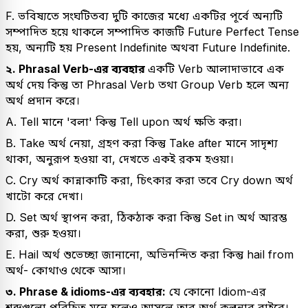
F. ভবিষ্যতে সংঘটিতব্য দুটি কাজের মধ্যে একটির পূর্বে অন্যটি
সম্পাদিত হয়ে থাকলে সম্পাদিত কাজটি Future Perfect Tense
হয়, অন্যটি হয় Present Indefinite অথবা Future Indefinite.
২. Phrasal Verb-এর ব্যবহার
একটি Verb আলাদাভাবে এক
অর্থ দেয় কিন্তু তা Phrasal Verb তথা Group Verb হলে অন্য
অর্থ প্রদান করে।
A. Tell মানে 'বলা' কিন্তু Tell upon অর্থ ক্ষতি করা।
B. Take অর্থ নেয়া, গ্রহণ করা কিন্তু Take after মানে সাদৃশ্য
থাকা, অনুরূপ হওয়া বা, দেখতে একই রকম হওয়া।
C. Cry অর্থ কান্নাকাটি করা, চিৎকার করা তবে Cry down অর্থ
খাটো করে দেখা।
D. Set অর্থ স্থাপন করা, ঠিকঠাক করা কিন্তু Set in অর্থ আরম্ভ
করা, শুরু হওয়া।
E. Hail অর্থ শুভেচ্ছা জানানো, অভিনন্দিত করা কিন্তু hail from
অর্থ- কোথাও থেকে আসা।
৩. Phrase & idioms-এর ব্যবহার:
যে কোনো Idiom-এর
শব্দগুলো পরিচিত মনে হলেও আসলে তার অর্থ কল্পনার বাইরে।