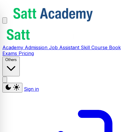
Academy
Admission
Job Assistant
Skill
Course
Book
Exams
Pricing
Others
Sign in