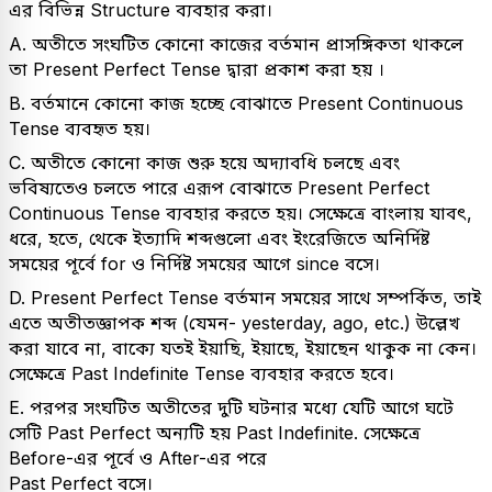
এর বিভিন্ন Structure ব্যবহার করা।
A. অতীতে সংঘটিত কোনো কাজের বর্তমান প্রাসঙ্গিকতা থাকলে
তা Present Perfect Tense দ্বারা প্রকাশ করা হয় ।
B. বর্তমানে কোনো কাজ হচ্ছে বোঝাতে Present Continuous
Tense ব্যবহৃত হয়।
C. অতীতে কোনো কাজ শুরু হয়ে অদ্যাবধি চলছে এবং
ভবিষ্যতেও চলতে পারে এরূপ বোঝাতে Present Perfect
Continuous Tense ব্যবহার করতে হয়। সেক্ষেত্রে বাংলায় যাবৎ,
ধরে, হতে, থেকে ইত্যাদি শব্দগুলো এবং ইংরেজিতে অনির্দিষ্ট
সময়ের পূর্বে for ও নির্দিষ্ট সময়ের আগে since বসে।
D. Present Perfect Tense বর্তমান সময়ের সাথে সম্পর্কিত, তাই
এতে অতীতজ্ঞাপক শব্দ (যেমন- yesterday, ago, etc.) উল্লেখ
করা যাবে না, বাক্যে যতই ইয়াছি, ইয়াছে, ইয়াছেন থাকুক না কেন।
সেক্ষেত্রে Past Indefinite Tense ব্যবহার করতে হবে।
E. পরপর সংঘটিত অতীতের দুটি ঘটনার মধ্যে যেটি আগে ঘটে
সেটি Past Perfect অন্যটি হয় Past Indefinite. সেক্ষেত্রে
Before-এর পূর্বে ও After-এর পরে
Past Perfect বসে।