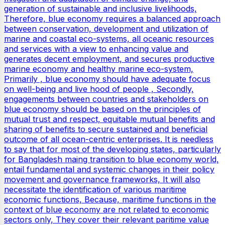
generation of sustainable and inclusive livelihoods,
Therefore, blue economy requires a balanced approach
between conservation, development and utilization of
marine and coastal eco-systems, all oceanic resources
and services with a view to enhancing value and
generates decent employment, and secures productive
marine economy and healthy marine eco-system,
Primarily , blue economy should have adequate focus
on well-being and live hood of people , Secondly,
engagements between countries and stakeholders on
blue economy should be based on the principles of
mutual trust and respect, equitable mutual benefits and
sharing of benefits to secure sustained and beneficial
outcome of all ocean-centric enterprises. It is needless
to say that for most of the developing states, particularly
for Bangladesh maing transition to blue economy world,
entail fundamental and systemic changes in their policy
movement and governance frameworks, It will also
necessitate the identification of various maritime
economic functions, Because, maritime functions in the
context of blue economy are not related to economic
sectors only, They cover their relevant paritime value