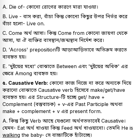
A. Die of- কোনো রোগের কারণে মারা যাওয়া।
B. Live - বাস করা, বাঁচা কিন্তু কোনো কিছুর উপর নির্ভর করে
বাঁচা হলো- Live on.
C. Come অর্থ আসা। কিন্তু Come from কোনো জায়গা থেকে
আসা, যা ঐ ব্যক্তির বাসস্থান/জন্মস্থান নির্দেশ করে।
D. 'Across' prepositionটি আড়াআড়িভাবে অতিক্রম করতে
ব্যবহৃত হয়।
E. 'দুইয়ের মধ্যে' বোঝাতে Between এবং 'দুইয়ের অধিক' এর
ক্ষেত্রে Among ব্যবহৃত হয়।
৫. Causative Verb:
কোনো কাজ নিজে না করে অন্যকে দিয়ে
করানো বোঝাতে Causative verb হিসেবে make/get/have
ব্যবহৃত হয়। এর Structure-টি হচ্ছে get/ have +
Complement (বস্তুবাচক) + v-এর Past Participle অথবা
make + complement + v এর present form.
A. কিন্তু কিছু Verb আছে যেগুলো অর্থগতভাবেই Causative।
যেমন- Eat অর্থ খাওয়া কিন্তু Feed অর্থ খাওয়ানো। তেমনি He is
walking
the baby- সে বাচ্চাটিকে হাঁটাচ্ছে।