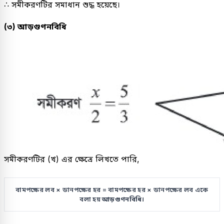
∴ সমীকরণটির সমাধান শুদ্ধ হয়েছে।
(৩) আড়গুণনবিধি
সমীকরণটির (খ) এর ক্ষেত্রে লিখতে পারি,
বামপক্ষের লব
×
ডানপক্ষের হর = বামপক্ষের হর
×
ডানপক্ষের লব একে
বলা হয়
আড়গুণনবিধি
।