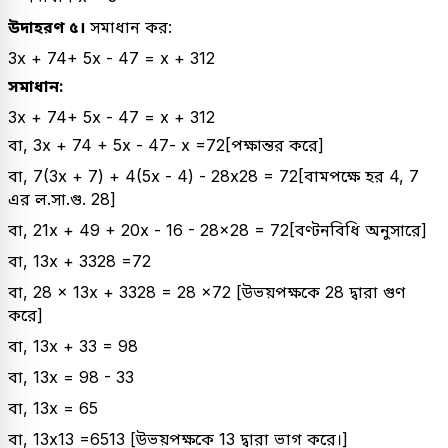
উদাহরণ ৫।
সমাধান কর:
3
x
+
7
4
+
5
x
-
4
7
=
x
+
3
1
2
সমাধান:
3
x
+
7
4
+
5
x
-
4
7
=
x
+
3
1
2
বা,
3
x
+
7
4
+
5
x
-
4
7
-
x
=
7
2
[পক্ষান্তর করে]
বা,
7
(
3
x
+
7
)
+
4
(
5
x
-
4
)
-
28
x
28
=
7
2
[বামপক্ষে হর 4, 7
এর ল.সা.গু. 28]
বা,
21
x
+
49
+
20
x
-
16
-
28
x
28
=
7
2
[বণ্টনবিধি অনুসারে]
বা,
13
x
+
33
28
=
7
2
বা,
28
×
13
x
+
33
28
=
28
×
7
2
[উভয়পক্ষকে 28 দ্বারা গুণ
করে]
বা, 13x + 33 = 98
বা, 13x = 98 - 33
বা, 13x = 65
বা,
13
x
13
=
65
13
[উভয়পক্ষকে 13 দ্বারা ভাগ করে।]