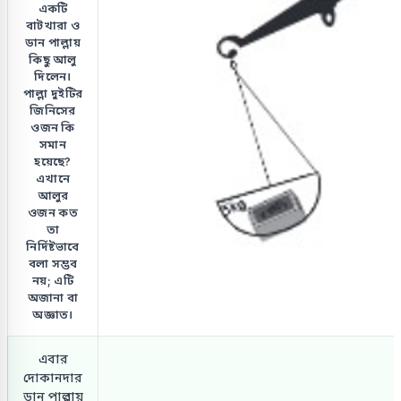
একটি
বাটখারা ও
ডান পাল্লায়
কিছু আলু
দিলেন।
পাল্লা দুইটির
জিনিসের
ওজন কি
সমান
হয়েছে?
এখানে
আলুর
ওজন কত
তা
নির্দিষ্টভাবে
বলা সম্ভব
নয়; এটি
অজানা বা
অজ্ঞাত।
এবার
দোকানদার
ডান পাল্লায়