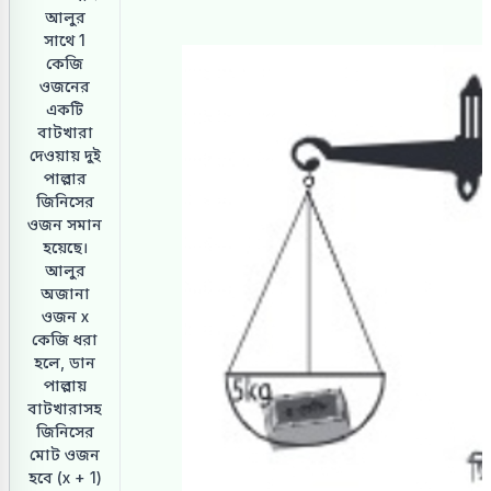
আলুর
সাথে 1
কেজি
ওজনের
একটি
বাটখারা
দেওয়ায় দুই
পাল্লার
জিনিসের
ওজন সমান
হয়েছে।
আলুর
অজানা
ওজন x
কেজি ধরা
হলে, ডান
পাল্লায়
বাটখারাসহ
জিনিসের
মোট ওজন
হবে (x + 1)