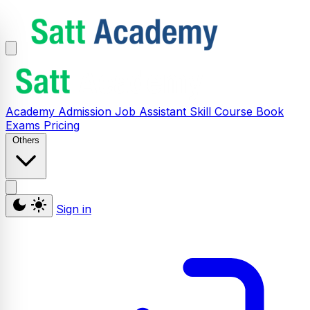
Academy
Admission
Job Assistant
Skill
Course
Book
Exams
Pricing
Others
Sign in