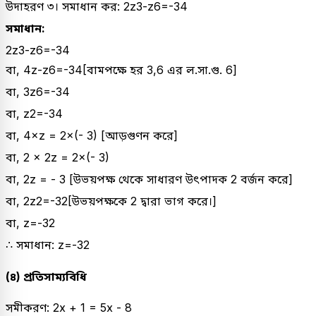
উদাহরণ ৩। সমাধান কর:
2
z
3
-
z
6
=
-
3
4
সমাধান:
2
z
3
-
z
6
=
-
3
4
বা,
4
z
-
z
6
=
-
3
4
[বামপক্ষে হর 3,6 এর ল.সা.গু. 6]
বা,
3
z
6
=
-
3
4
বা,
z
2
=
-
3
4
বা,
4
×
z
=
2
×
(
-
3
)
[আড়গুণন করে]
বা,
2
×
2
z
=
2
×
(
-
3
)
বা, 2z = - 3 [উভয়পক্ষ থেকে সাধারণ উৎপাদক 2 বর্জন করে]
বা,
2
z
2
=
-
3
2
[উভয়পক্ষকে 2 দ্বারা ভাগ করে।]
বা,
z
=
-
3
2
∴ সমাধান:
z
=
-
3
2
(৪) প্রতিসাম্যবিধি
সমীকরণ: 2x + 1 = 5x - 8