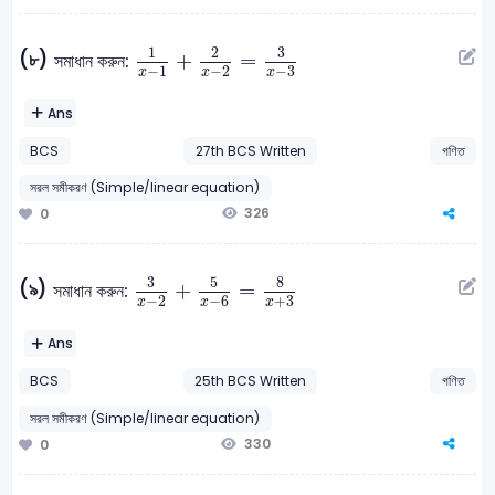
1
x
-
1
+
2
x
-
2
=
3
x
-
3
3
1
2
(৮)
+
=
সমাধান করুন:
−
1
−
2
−
3
x
x
x
Ans
BCS
27th BCS Written
গণিত
সরল সমীকরণ (Simple/linear equation)
326
0
3
x
-
2
+
5
x
-
6
=
8
x
+
3
5
8
3
(৯)
+
=
সমাধান করুন:
−
2
−
6
+
3
x
x
x
Ans
BCS
25th BCS Written
গণিত
সরল সমীকরণ (Simple/linear equation)
330
0