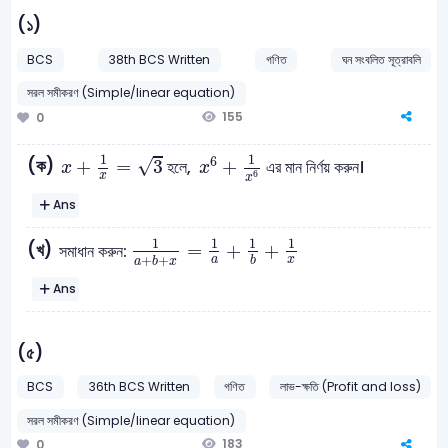
(১)
BCS
38th BCS Written
গণিত
ঘন সংবলিত সূত্রাবলি
সরল সমীকরণ (Simple/linear equation)
155
0
x
+
1
x
=
3
x
6
+
1
x
6
1
1
6
√
+
=
3
+
(ক)
হলে,
এর মান নির্ণয় করুন।
x
x
6
x
x
Ans
1
a
+
b
+
x
=
1
a
+
1
b
+
1
x
1
1
1
1
=
+
+
(খ)
সমাধান করুন:
+
+
a
x
b
a
b
x
Ans
(৫)
BCS
36th BCS Written
গণিত
লাভ-ক্ষতি (Profit and loss)
সরল সমীকরণ (Simple/linear equation)
183
0