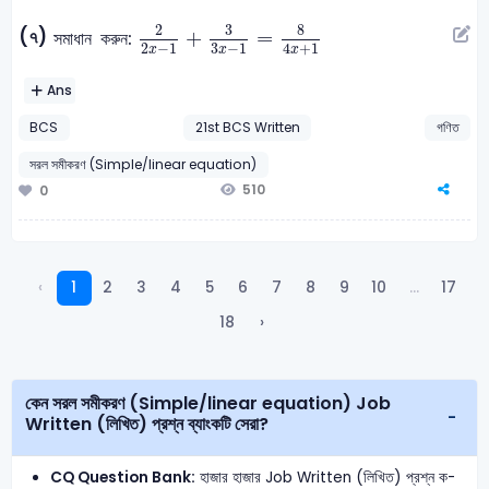
2
2
x
-
1
+
3
3
x
-
1
=
8
4
x
+
1
8
3
2
(৭)
+
=
সমাধান করুন:
2
−
1
3
−
1
4
+
1
x
x
x
Ans
BCS
21st BCS Written
গণিত
সরল সমীকরণ (Simple/linear equation)
510
0
‹
1
2
3
4
5
6
7
8
9
10
...
17
18
›
কেন সরল সমীকরণ (Simple/linear equation) Job
Written (লিখিত) প্রশ্ন ব্যাংকটি সেরা?
CQ Question Bank:
হাজার হাজার Job Written (লিখিত) প্রশ্ন ক-