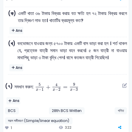
একটি খাতা ৩৬ টাকায় বিক্রয় করায় যত ক্ষতি হল ৭২ টাকায় বিক্রয় করলে
(ক)
তার দ্বিগুণ লাভ হত। খাতাটির ক্রয়মূল্য কত?
Ans
বনভোজনে যাওয়ার জন্য ৫৭০০ টাকায় একটি বাস ভাড়া করা হল । শর্ত থাকল
(খ)
যে, প্রত্যেক যাত্রী সমান ভাড়া বহন করবে। ৫ জন যাত্রী না যাওয়ায়
মাথাপিছু ভাড়া ৩ টাকা বৃদ্ধি পেল। বাসে কতজন যাত্রী গিয়েছিল।
Ans
5
x
-
1
+
4
x
-
2
=
9
x
-
3
5
9
4
(৭)
+
=
সমধান করুন:
−
1
−
2
−
3
x
x
x
Ans
BCS
28th BCS Written
গণিত
সরল সমীকরণ (Simple/linear equation)
322
1