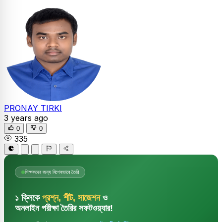
PRONAY TIRKI
3 years ago
0
0
335
শিক্ষকদের জন্য বিশেষভাবে তৈরি
১ ক্লিকে
প্রশ্ন, শীট, সাজেশন
ও
অনলাইন পরীক্ষা তৈরির সফটওয়্যার!