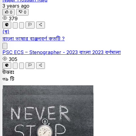
3 years ago
0
0
379
(খ)
বাংলা ভাষার ব্যঞ্জনবর্ণ কতটি ?
PSC
ECS – Stenographer - 2023
বাংলা
2023
বর্ণমালা
305
উত্তরঃ
৩৯ টি