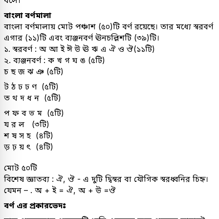
বাংলা বর্ণমালা
বাংলা বর্ণমালায় মোট পঞ্চাশ (৫০)টি বর্ণ রয়েছে। তার মধ্যে স্বরবর্ণ
এগার (১১)টি এবং ব্যঞ্জনবর্ণ ঊনচল্লিশটি (৩৯)টি।
১. স্বরবর্ণ : অ আ ই ঈ উ ঊ ঋ এ ঐ ও ঔ(১১টি)
২. ব্যঞ্জনবর্ণ : ক খ গ ঘ ঙ (৫টি)
চ ছ জ ঝ ঞ (৫টি)
ট ঠ ঢ ঢ ণ (৫টি)
ত থ দ ধ ন (৫টি)
প ফ ব ভ ম (৫টি)
য র ল (৩টি)
শ ষ স হ (৪টি)
ড় ঢ় য় ৎ (৪টি)
মোট ৫০টি
বিশেষ জ্ঞাতব্য : ঐ, ঔ - এ দুটি দ্বিস্বর বা যৌগিক স্বরধ্বনির চিহ্ন।
যেমন – . অ + ই = ঐ, অ + উ =ঔ
বর্ণ এর প্রকারভেদঃ