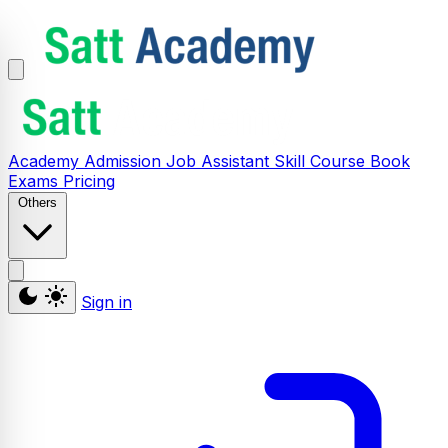
Academy
Admission
Job Assistant
Skill
Course
Book
Exams
Pricing
Others
Sign in