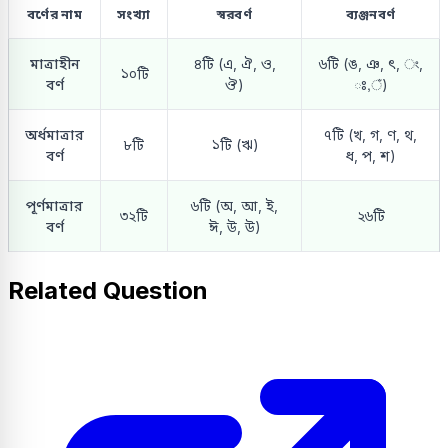
বর্ণের নাম
সংখ্যা
স্বরবর্ণ
ব্যঞ্জনবর্ণ
মাত্রাহীন
৪টি (এ, ঐ, ও,
৬টি (ঙ, ঞ, ৎ, ং,
১০টি
বর্ণ
ঔ)
ঃ,ঁ)
অর্ধমাত্রার
৭টি (খ, গ, ণ, থ,
৮টি
১টি (ঋ)
বর্ণ
ধ, প, শ)
পূর্ণমাত্রার
৬টি (অ, আ, ই,
৩২টি
২৬টি
বর্ণ
ঈ, উ, উ)
Related Question