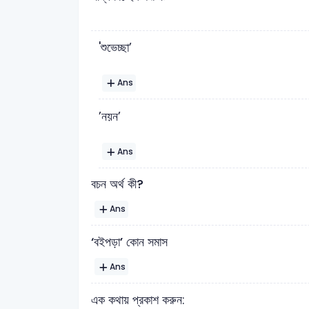
'শুভেচ্ছা’
Ans
’নয়ন’
Ans
বচন অর্থ কী?
Ans
‘বইপড়া’ কোন সমাস
Ans
এক কথায় প্রকাশ করুন: