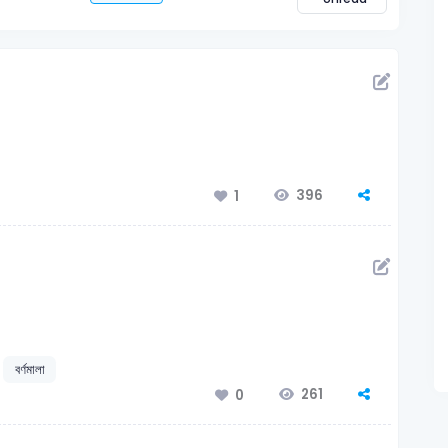
396
1
বর্ণমালা
261
0