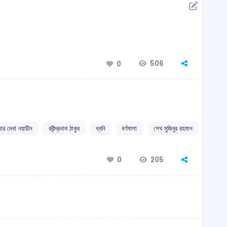
506
0
র দেখা নয়াচীন
রবীন্দ্রনাথ ঠাকুর
ধ্বনি
বর্ণমালা
শেখ মুজিবুর রহমান
205
0