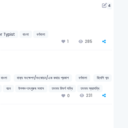
4
r Typist
বাংলা
বর্ণমালা
285
1
বাংলা
বাক্য সংক্ষেপণ/সংকোচন/এক কথায় প্রকাশ
বর্ণমালা
বিদেশি শব্দ
বচন
উপপদ-তৎপুরুষ সমাস
তৎসম বিসর্গ সন্ধি
তৎসম স্বরসন্ধি
231
0