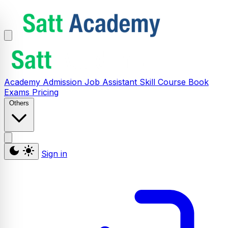
Academy
Admission
Job Assistant
Skill
Course
Book
Exams
Pricing
Others
Sign in