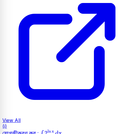
View All
(i)
∫
2
ln
x
dx
ln
x
2
dx
∫
যোগজীকরণ কর :