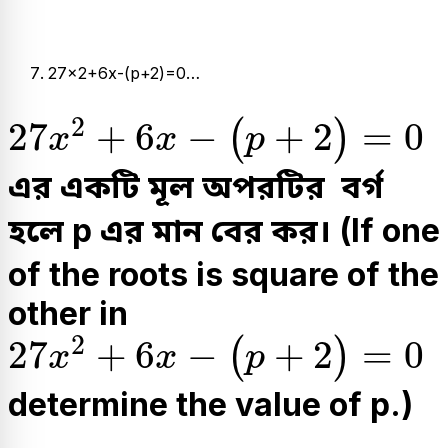
27x2+6x-(p+2)=0…
27
x
2
+
6
x
-
(
p
+
2
)
=
0
2
27
+
6
−
+
2
=
0
(
)
x
x
p
এর একটি মূল অপরটির বর্গ
হলে p এর মান বের কর। (If one
of the roots is square of the
other in
27
x
2
+
6
x
-
(
p
+
2
)
=
0
2
27
+
6
−
+
2
=
0
(
)
x
x
p
determine the value of p.)