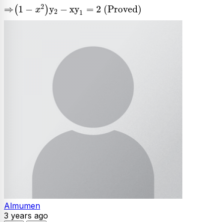
⇒
1
-
x
2
y
2
-
xy
1
=
2
Proved
2
⇒
1
−
y
−
xy
=
2
(
Proved
)
(
)
x
2
1
Almumen
3 years ago