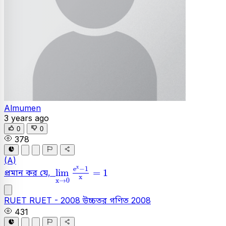
Almumen
3 years ago
0
0
378
(A)
lim
x
→
0
e
x
-
1
x
=
1
x
e
−
1
lim
=
1
প্রমান কর যে,
x
x
→
0
RUET
RUET - 2008
উচ্চতর গণিত
2008
431