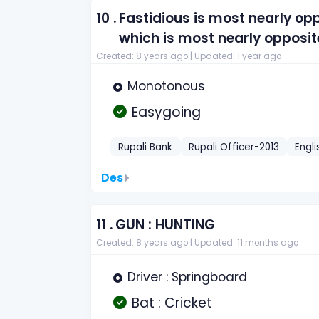
10 .
Fastidious is most nearly op
which is most nearly opposite
Created: 8 years ago |
Updated: 1 year ago
Monotonous
Easygoing
Rupali Bank
Rupali Officer-2013
Engli
Des
11 .
GUN : HUNTING
Created: 8 years ago |
Updated: 11 months ago
Driver : Springboard
Bat : Cricket