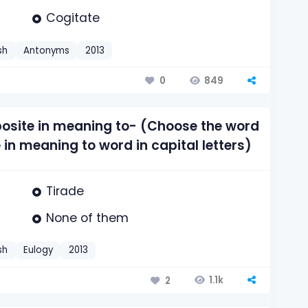
Cogitate
sh
Antonyms
2013
849
0
posite in meaning to- (Choose the word
 in meaning to word in capital letters)
Tirade
None of them
sh
Eulogy
2013
1.1k
2