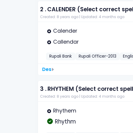
2 .
CALENDER (Select correct spell
Created: 8 years ago |
Updated: 4 months ago
Calender
Callendar
Rupali Bank
Rupali Officer-2013
Engli
Des
3 .
RHYTHEM (Select correct spell
Created: 8 years ago |
Updated: 4 months ago
Rhythem
Rhythm