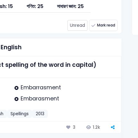
sh: 15
গণিত: 25
সাধারণ জ্ঞান: 25
Unread
Mark read
English
spelling of the word in capital)
Embarrasment
Embarasment
sh
Spellings
2013
1.2k
3