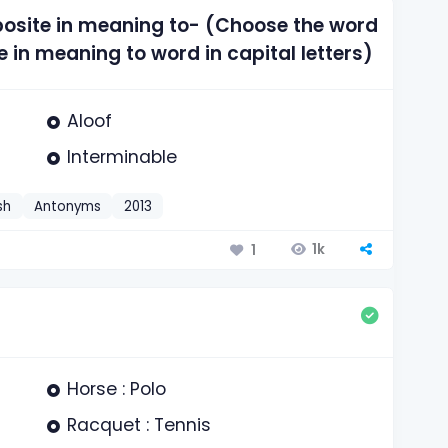
posite in meaning to- (Choose the word
 in meaning to word in capital letters)
Aloof
Interminable
sh
Antonyms
2013
1k
1
Horse : Polo
Racquet : Tennis