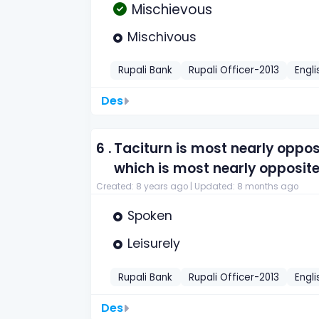
Mischievous
Mischivous
Rupali Bank
Rupali Officer-2013
Engli
Des
6 .
Taciturn is most nearly oppos
which is most nearly opposite
Created: 8 years ago |
Updated: 8 months ago
Spoken
Leisurely
Rupali Bank
Rupali Officer-2013
Engli
Des