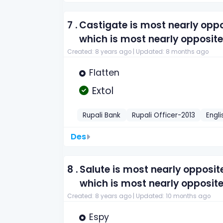
7 .
Castigate is most nearly opp
which is most nearly opposite 
Created: 8 years ago |
Updated: 8 months ago
Flatten
Extol
Rupali Bank
Rupali Officer-2013
Engli
Des
8 .
Salute is most nearly opposi
which is most nearly opposite
Created: 8 years ago |
Updated: 10 months ago
Espy