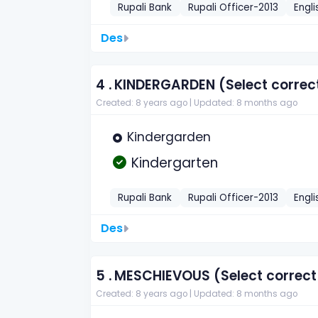
Rupali Bank
Rupali Officer-2013
Engli
Des
4 .
KINDERGARDEN (Select correct 
Created: 8 years ago |
Updated: 8 months ago
Kindergarden
Kindergarten
Rupali Bank
Rupali Officer-2013
Engli
Des
5 .
MESCHIEVOUS (Select correct s
Created: 8 years ago |
Updated: 8 months ago