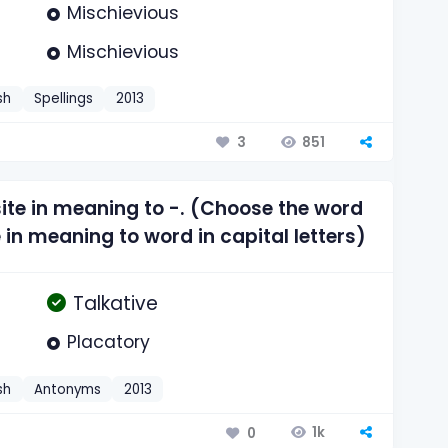
Mischievious
Mischievious
sh
Spellings
2013
851
3
ite in meaning to -. (Choose the word
 in meaning to word in capital letters)
Talkative
Placatory
sh
Antonyms
2013
1k
0