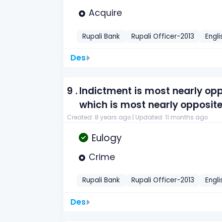
Acquire
Rupali Bank
Rupali Officer-2013
Engli
Des
9 .
Indictment is most nearly op
which is most nearly opposite
Created: 8 years ago |
Updated: 11 months ago
Eulogy
Crime
Rupali Bank
Rupali Officer-2013
Engli
Des