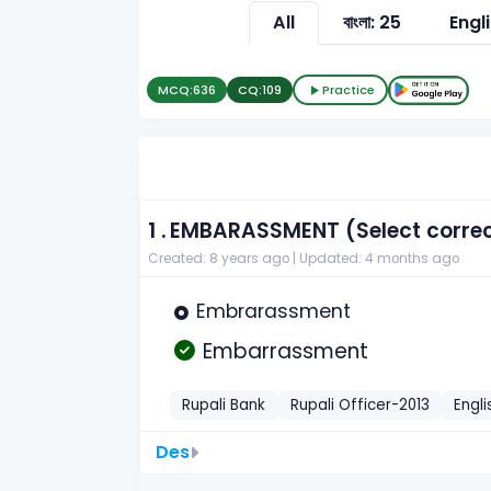
All
বাংলা: 25
Engli
MCQ:
636
CQ:
109
Practice
1 .
EMBARASSMENT (Select correct 
Created: 8 years ago |
Updated: 4 months ago
Embrarassment
Embarrassment
Rupali Bank
Rupali Officer-2013
Engli
Des