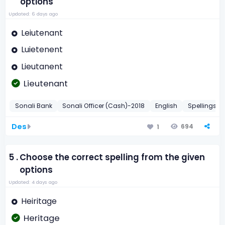
options
Updated: 6 days ago
Leiutenant
Luietenent
Lieutanent
Lieutenant
Sonali Bank
Sonali Officer (Cash)-2018
English
Spellings
Des
694
1
5 .
Choose the correct spelling from the given
options
Updated: 4 days ago
Heiritage
Heritage