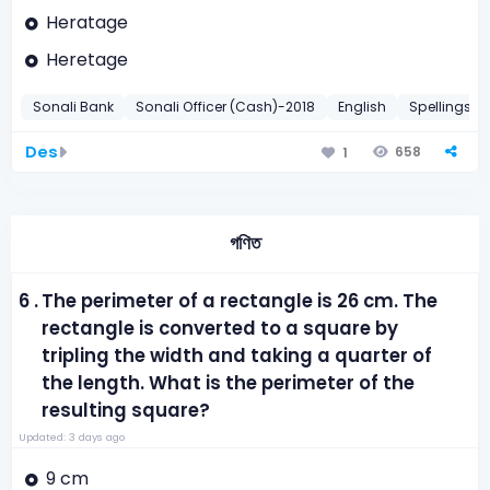
Heratage
Heretage
Sonali Bank
Sonali Officer (Cash)-2018
English
Spellings
Des
658
1
গণিত
6 .
The perimeter of a rectangle is 26 cm. The
rectangle is converted to a square by
tripling the width and taking a quarter of
the length. What is the perimeter of the
resulting square?
Updated: 3 days ago
9 cm