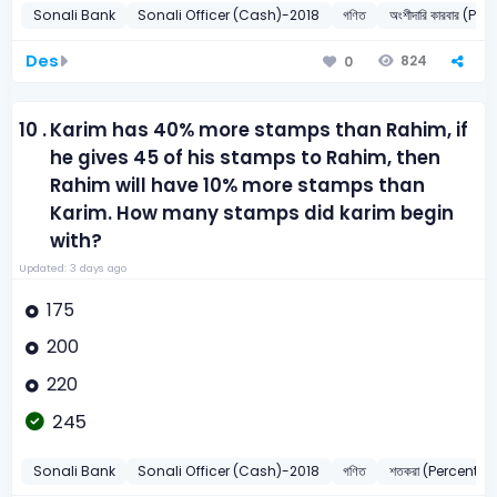
Sonali Bank
Sonali Officer (Cash)-2018
গণিত
অংশীদারি কারবার (P
Des
824
0
10 .
Karim has 40% more stamps than Rahim, if
he gives 45 of his stamps to Rahim, then
Rahim will have 10% more stamps than
Karim. How many stamps did karim begin
with?
Updated: 3 days ago
175
200
220
245
Sonali Bank
Sonali Officer (Cash)-2018
গণিত
শতকরা (Percenta