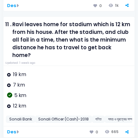
Des
1k
0
11 .
Ravi leaves home for stadium which is 12 km
from his house. After the stadium, and club
all fail in a time, then what is the minimum
distance he has to travel to get back
home?
Updated: 1 week ago
19 km
7 km
5 km
12 km
Sonali Bank
Sonali Officer (Cash)-2018
গণিত
সময় ও দূরত্বের সম্পর্ক
Des
665
0