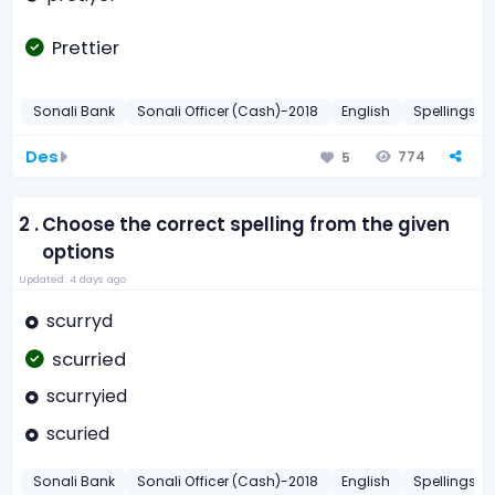
Prettier
Sonali Bank
Sonali Officer (Cash)-2018
English
Spellings
Des
774
5
2 .
Choose the correct spelling from the given
options
Updated: 4 days ago
scurryd
scurried
scurryied
scuried
Sonali Bank
Sonali Officer (Cash)-2018
English
Spellings