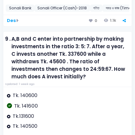
Sonali Bank
Sonali Officer (Cash)-2018
গণিত
সময় ও কাজ (Time
Des
1.1k
0
9 .
A,B and C enter into partnership by making
investments in the ratio 3: 5: 7. After a year,
C invests another Tk. 337600 while a
withdraws Tk. 45600 . The ratio of
investments then changes to 24:59:67. How
much does A invest initially?
Updated: 1 week ago
Tk. 140600
Tk. 141600
Tk.131600
Tk. 140500