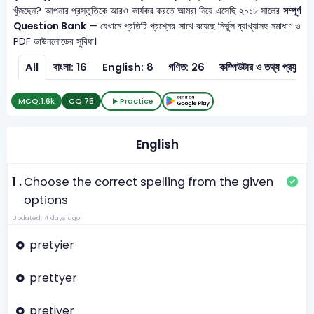
খুঁজছেন? আপনার প্রস্তুতিকে আরও কার্যকর করতে আমরা নিয়ে এসেছি ২০১৮ সালের
সম্পূর্ণ
Question Bank
— যেখানে প্রতিটি প্রশ্নের সাথে রয়েছে নির্ভুল ব্যাখ্যাসহ সমাধাণ ও
PDF ডাউনলোডের সুবিধা।
All
বাংলা: 16
English: 8
গণিত: 26
কম্পিউটার ও তথ
MCQ:
1.6k
CQ:
75
Practice
English
1 .
Choose the correct spelling from the given
options
Updated: 4 days ago
pretyier
prettyer
pretiyer