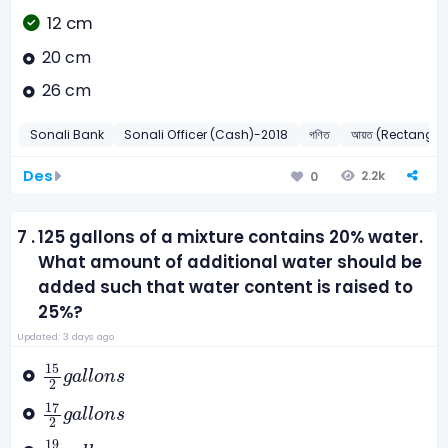
12 cm
20 cm
26 cm
Sonali Bank
Sonali Officer (Cash)-2018
গণিত
আয়ত (Rectangle
Des
2.2k
0
7 .
125 gallons of a mixture contains 20% water.
What amount of additional water should be
added such that water content is raised to
25%?
Updated: 3 days ago
15
2
g
a
l
l
o
n
s
15
g
a
l
l
o
n
s
2
17
2
g
a
l
l
o
n
s
17
g
a
l
l
o
n
s
2
19
2
g
a
l
l
o
n
s
19