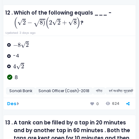
12 .
Which of the following equals ___ -
(
2
-
8
)
(
2
2
+
8
)
(
(
)
√
√
√
2
−
8
)
2
2
+
8
?
√
Updated: 3 days ago
-
8
2
√
−
8
2
-4
4
2
√
4
2
8
Sonali Bank
Sonali Officer (Cash)-2018
গণিত
বর্গ সংবলিত সূত্রাবলি
Des
624
0
13 .
A tank can be filled by a tap in 20 minutes
and by another tap in 60 minutes . Both the
taps are kept open for 10 minutes and then