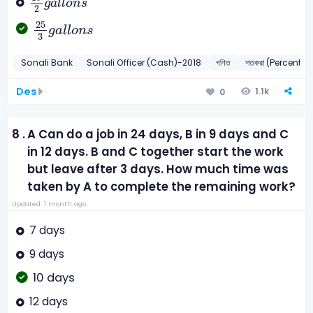
g
a
l
l
o
n
s
2
25
3
g
a
l
l
o
n
s
25
g
a
l
l
o
n
s
3
Sonali Bank
Sonali Officer (Cash)-2018
গণিত
শতকরা (Percenta
Des
1.1k
0
8 .
A Can do a job in 24 days, B in 9 days and C
in 12 days. B and C together start the work
but leave after 3 days. How much time was
taken by A to complete the remaining work?
Updated: 1 month ago
7 days
9 days
10 days
12 days