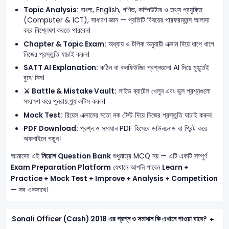
Topic Analysis:
বাংলা, English, গণিত, কম্পিউটার ও তথ্য প্রযুক্তি
(Computer & ICT), সাধারণ জ্ঞান — প্রতিটি বিষয়ের পারফরম্যান্স আলাদা
করে বিশ্লেষণ করতে পারবেন।
Chapter & Topic Exam:
অধ্যায় ও টপিক অনুযায়ী এক্সাম দিয়ে ধাপে ধাপে
নিজের প্রস্তুতি যাচাই করুন।
SATT AI Explanation:
কঠিন বা কনফিউজিং প্রশ্নগুলো AI দিয়ে মুহূর্তেই
বুঝে নিন।
⚔️ Battle & Mistake Vault:
লাইভ ব্যাটেল খেলুন এবং ভুল প্রশ্নগুলো
সংরক্ষণ করে পুনরায় প্র্যাকটিস করুন।
Mock Test:
রিয়েল এক্সামের মতো মক টেস্ট দিয়ে নিজের প্রস্তুতি যাচাই করুন।
PDF Download:
প্রশ্ন ও সমাধান PDF হিসেবে ডাউনলোড বা প্রিন্ট করে
অফলাইনে পড়ুন।
আমাদের এই
নিয়োগ Question Bank
শুধুমাত্র MCQ নয় — এটি একটি সম্পূর্ণ
Exam Preparation Platform
যেখানে আপনি পাবেন
Learn +
Practice + Mock Test + Improve + Analysis + Competition
— সব একসাথে।
Sonali Officer (Cash) 2018 এর প্রশ্ন ও সমাধান কি এখানে পাওয়া যাবে?