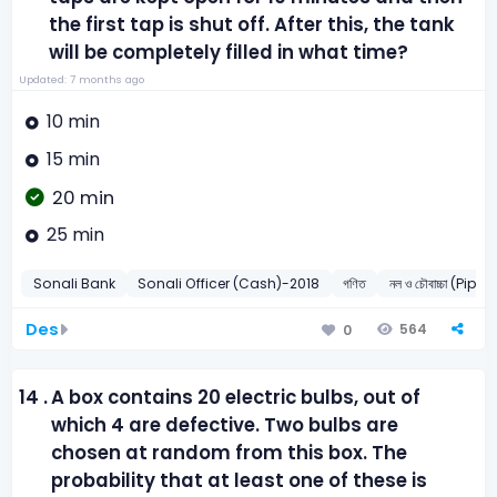
the first tap is shut off. After this, the tank
will be completely filled in what time?
Updated: 7 months ago
10 min
15 min
20 min
25 min
Sonali Bank
Sonali Officer (Cash)-2018
গণিত
নল ও চৌবাচ্চা (Pip
Des
564
0
14 .
A box contains 20 electric bulbs, out of
which 4 are defective. Two bulbs are
chosen at random from this box. The
probability that at least one of these is