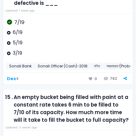
defective is ___
Updated: 1 week ago
7/19
6/19
5/19
3/19
Sonali Bank
Sonali Officer (Cash)-2018
গণিত
সম্ভাব্যতা (Probabi
Des
762
0
15 .
An empty bucket being filled with paint at a
constant rate takes 6 min to be filled to
7/10 of its capacity. How much more time
will it take to fill the bucket to full capacity?
Updated: 3 weeks ago