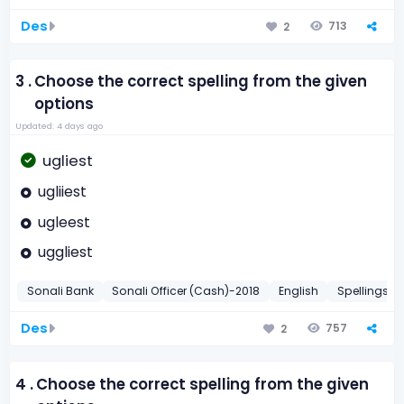
Des
713
2
3 .
Choose the correct spelling from the given
options
Updated: 4 days ago
ugliest
ugliiest
ugleest
uggliest
Sonali Bank
Sonali Officer (Cash)-2018
English
Spellings
Des
757
2
4 .
Choose the correct spelling from the given