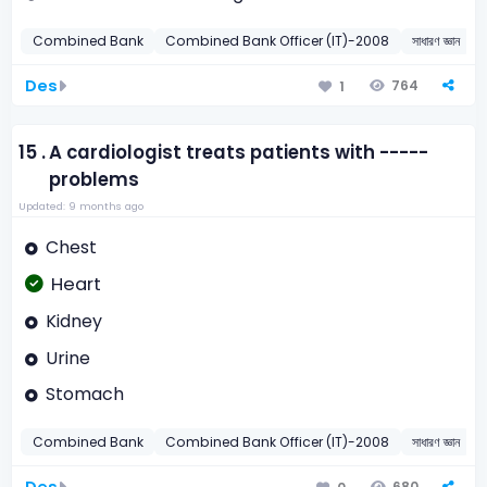
Combined Bank
Combined Bank Officer (IT)-2008
সাধারণ জ্ঞান
Des
764
1
15 .
A cardiologist treats patients with -----
problems
Updated: 9 months ago
Chest
Heart
Kidney
Urine
Stomach
Combined Bank
Combined Bank Officer (IT)-2008
সাধারণ জ্ঞান
স
Des
680