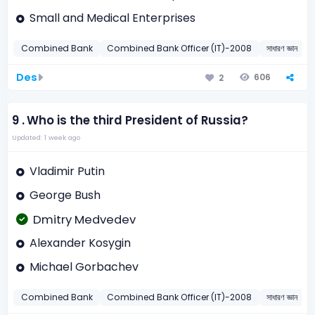
Small and Medical Enterprises
Combined Bank
Combined Bank Officer (IT)-2008
সাধারণ জ্ঞান
শ
Des
606
2
9 .
Who is the third President of Russia?
Updated: 1 week ago
Vladimir Putin
George Bush
Dmitry Medvedev
Alexander Kosygin
Michael Gorbachev
Combined Bank
Combined Bank Officer (IT)-2008
সাধারণ জ্ঞান
ব