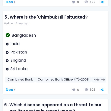
Des
599
0
5 .
Where is the 'Chimbuk Hill' situated?
Updated: 3 days ago
Bangladesh
India
Pakistan
England
Sri Lanka
Combined Bank
Combined Bank Officer (IT)-2008
সাধারণ জ্ঞান
চ
Des
626
0
6 .
Which disease appeared as a threat to our