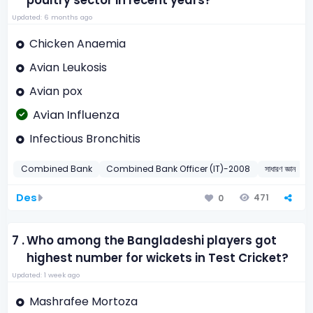
poultry sector in recent years?
Updated: 6 months ago
Chicken Anaemia
Avian Leukosis
Avian pox
Avian Influenza
Infectious Bronchitis
Combined Bank
Combined Bank Officer (IT)-2008
সাধারণ জ্ঞান
স
Des
471
0
7 .
Who among the Bangladeshi players got
highest number for wickets in Test Cricket?
Updated: 1 week ago
Mashrafee Mortoza