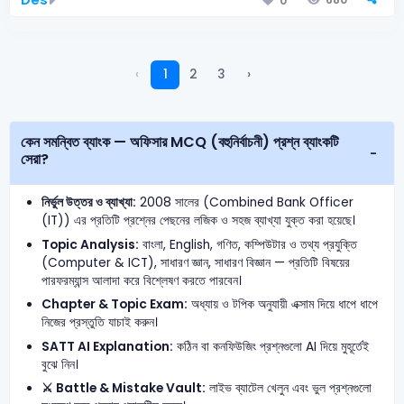
0
‹
1
2
3
›
কেন সমন্বিত ব্যাংক — অফিসার MCQ (বহুনির্বাচনী) প্রশ্ন ব্যাংকটি
সেরা?
নির্ভুল উত্তর ও ব্যাখ্যা:
2008 সালের (Combined Bank Officer
(IT)) এর প্রতিটি প্রশ্নের পেছনের লজিক ও সহজ ব্যাখ্যা যুক্ত করা হয়েছে।
Topic Analysis:
বাংলা, English, গণিত, কম্পিউটার ও তথ্য প্রযুক্তি
(Computer & ICT), সাধারণ জ্ঞান, সাধারণ বিজ্ঞান — প্রতিটি বিষয়ের
পারফরম্যান্স আলাদা করে বিশ্লেষণ করতে পারবেন।
Chapter & Topic Exam:
অধ্যায় ও টপিক অনুযায়ী এক্সাম দিয়ে ধাপে ধাপে
নিজের প্রস্তুতি যাচাই করুন।
SATT AI Explanation:
কঠিন বা কনফিউজিং প্রশ্নগুলো AI দিয়ে মুহূর্তেই
বুঝে নিন।
⚔️ Battle & Mistake Vault:
লাইভ ব্যাটেল খেলুন এবং ভুল প্রশ্নগুলো