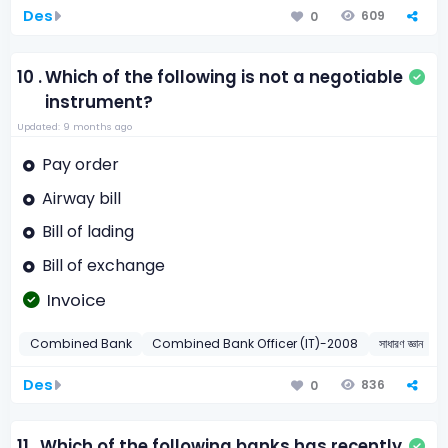
Des
609
0
10 .
Which of the following is not a negotiable
instrument?
Updated: 9 months ago
Pay order
Airway bill
Bill of lading
Bill of exchange
Invoice
Combined Bank
Combined Bank Officer (IT)-2008
সাধারণ জ্ঞান
অ
Des
836
0
11 .
Which of the following banks has recently