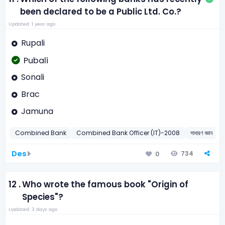
been declared to be a Public Ltd. Co.?
Updated: 1 year ago
Rupali
Pubali
Sonali
Brac
Jamuna
Combined Bank
Combined Bank Officer (IT)-2008
সাধারণ জ্ঞান
অ
Des
734
0
12 .
Who wrote the famous book "Origin of
Species"?
Updated: 3 days ago