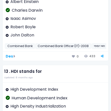
Albert Einstein
Charles Darwin
Isaac Asimov
Robert Boyle
John Dalton
Combined Bank
Combined Bank Officer (IT)-2008
সাধারণ জ্ঞান
Des
433
0
13 .
HDI stands for
Updated: 8 months ago
High Development Index
Human Development Index
High Density Industrialization