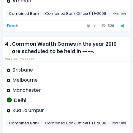
Amman
Combined Bank
Combined Bank Officer (IT)-2008
সাধারণ জ্ঞান
ফ
Des
526
0
4 .
Common Wealth Games in the year 2010
are scheduled to be held in ----.
Updated: 1 week ago
Brisbane
Melbourne
Manchester
Delhi
Kua Lalumpur
Combined Bank
Combined Bank Officer (IT)-2008
সাধারণ জ্ঞান
ভ