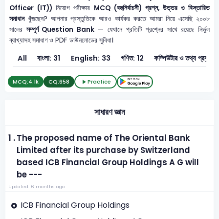
Officer (IT))
নিয়োগ পরীক্ষার
MCQ (বহুনির্বাচনী) প্রশ্ন, উত্তর ও বিস্তারিত
সমাধান
খুঁজছেন? আপনার প্রস্তুতিকে আরও কার্যকর করতে আমরা নিয়ে এসেছি ২০০৮
সালের
সম্পূর্ণ Question Bank
— যেখানে প্রতিটি প্রশ্নের সাথে রয়েছে নির্ভুল
ব্যাখ্যাসহ সমাধাণ ও PDF ডাউনলোডের সুবিধা।
All
বাংলা: 31
English: 33
গণিত: 12
কম্পিউটার ও তথ
MCQ:
4.1k
CQ:
658
Practice
সাধারণ জ্ঞান
1 .
The proposed name of The Oriental Bank
Limited after its purchase by Switzerland
based ICB Financial Group Holdings A G will
be ---
Updated: 6 months ago
ICB Financial Group Holdings