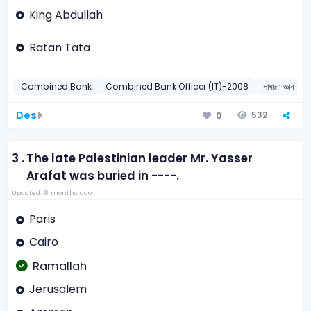
King Abdullah
Ratan Tata
Combined Bank
Combined Bank Officer (IT)-2008
সাধারণ জ্ঞান
ব
Des
532
0
3 .
The late Palestinian leader Mr. Yasser
Arafat was buried in ----.
Updated: 8 months ago
Paris
Cairo
Ramallah
Jerusalem