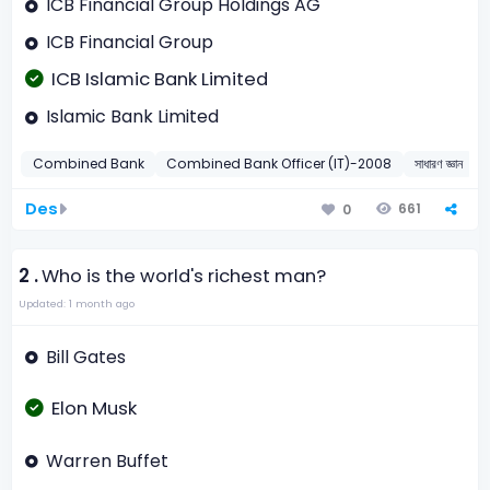
ICB Financial Group Holdings AG
ICB Financial Group
ICB Islamic Bank Limited
Islamic Bank Limited
Combined Bank
Combined Bank Officer (IT)-2008
সাধারণ জ্ঞান
অ
Des
661
0
2 .
Who is the world's richest man?
Updated: 1 month ago
Bill Gates
Elon Musk
Warren Buffet