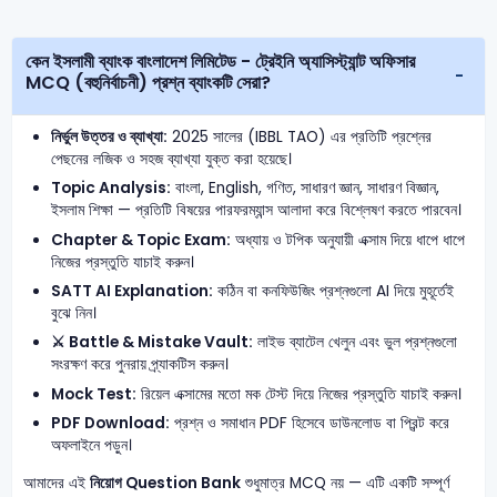
কেন ইসলামী ব্যাংক বাংলাদেশ লিমিটেড - ট্রেইনি অ্যাসিস্ট্যান্ট অফিসার
MCQ (বহুনির্বাচনী) প্রশ্ন ব্যাংকটি সেরা?
নির্ভুল উত্তর ও ব্যাখ্যা:
2025 সালের (IBBL TAO) এর প্রতিটি প্রশ্নের
পেছনের লজিক ও সহজ ব্যাখ্যা যুক্ত করা হয়েছে।
Topic Analysis:
বাংলা, English, গণিত, সাধারণ জ্ঞান, সাধারণ বিজ্ঞান,
ইসলাম শিক্ষা — প্রতিটি বিষয়ের পারফরম্যান্স আলাদা করে বিশ্লেষণ করতে পারবেন।
Chapter & Topic Exam:
অধ্যায় ও টপিক অনুযায়ী এক্সাম দিয়ে ধাপে ধাপে
নিজের প্রস্তুতি যাচাই করুন।
SATT AI Explanation:
কঠিন বা কনফিউজিং প্রশ্নগুলো AI দিয়ে মুহূর্তেই
বুঝে নিন।
⚔️ Battle & Mistake Vault:
লাইভ ব্যাটেল খেলুন এবং ভুল প্রশ্নগুলো
সংরক্ষণ করে পুনরায় প্র্যাকটিস করুন।
Mock Test:
রিয়েল এক্সামের মতো মক টেস্ট দিয়ে নিজের প্রস্তুতি যাচাই করুন।
PDF Download:
প্রশ্ন ও সমাধান PDF হিসেবে ডাউনলোড বা প্রিন্ট করে
অফলাইনে পড়ুন।
আমাদের এই
নিয়োগ Question Bank
শুধুমাত্র MCQ নয় — এটি একটি সম্পূর্ণ