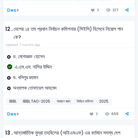
Des
217
7
12 .
দেশের ১৪ তম প্রধান নির্বাচন কমিশনার (সিইসি) হিসেবে নিয়োগ পান
কে?
Updated: 7 months ago
ড. মোশাররফ হোসেন
এ.এম.এম. নাসির উদ্দিন
ড. খলিলুর রহমান
অধ্যাপক তোফায়েল আহমেদ
IBBL
IBBL TAO-2025
সাধারণ জ্ঞান
নির্বাচন কমিশন
2025
Des
655
7
13 .
আন্তর্জাতিক মুদ্রা তহবিলের (আইএমএফ) এর বর্তমান সদস্য দেশ