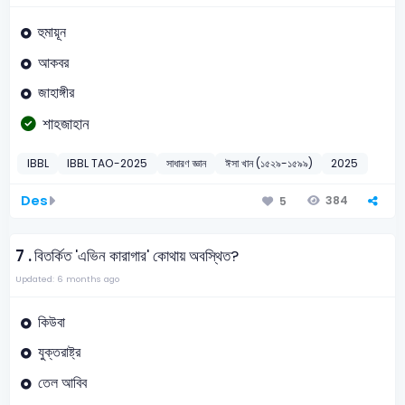
হুমায়ূন
আকবর
জাহাঙ্গীর
শাহজাহান
IBBL
IBBL TAO-2025
সাধারণ জ্ঞান
ঈসা খান (১৫২৯-১৫৯৯)
2025
Des
384
5
7 .
বিতর্কিত 'এভিন কারাগার' কোথায় অবস্থিত?
Updated: 6 months ago
কিউবা
যুক্তরাষ্ট্র
তেল আবিব