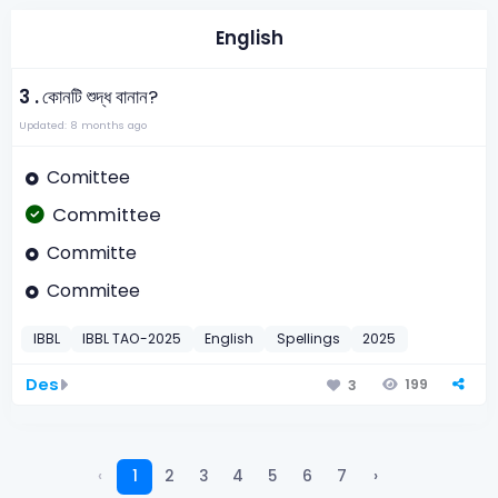
English
3 .
কোনটি শুদ্ধ বানান?
Updated: 8 months ago
Comittee
Committee
Committe
Commitee
IBBL
IBBL TAO-2025
English
Spellings
2025
Des
199
3
‹
1
2
3
4
5
6
7
›