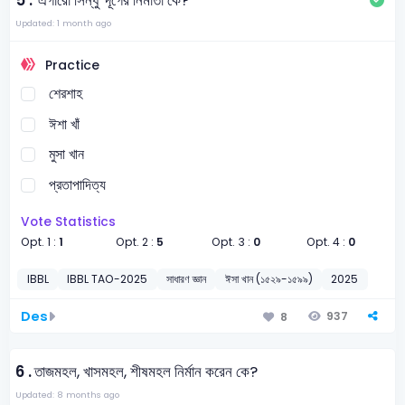
5 .
'এগারো সিন্ধু' দূর্গের নির্মাতা কে?
Updated: 1 month ago
Practice
শেরশাহ
ঈশা খাঁ
মুসা খান
প্রতাপাদিত্য
Vote Statistics
Opt. 1 :
1
Opt. 2 :
5
Opt. 3 :
0
Opt. 4 :
0
IBBL
IBBL TAO-2025
সাধারণ জ্ঞান
ঈসা খান (১৫২৯-১৫৯৯)
2025
Des
937
8
6 .
তাজমহল, খাসমহল, শীষমহল নির্মান করেন কে?
Updated: 8 months ago