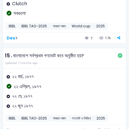
Clutch
সবগুলো
IBBL
IBBL TAO-2025
সাধারণ জ্ঞান
World cup
2025
Des
1.1k
7
15 .
বাংলাদেশে সর্বপ্রথম গণভোট কবে অনুষ্ঠিত হয়?
Updated: 7 months ago
২২ মার্চ, ১৯৭৭
২২ এপ্রিল, ১৯৭৭
২২ মে, ১৯৭৭
২২ জুন ১৯৭৭
IBBL
IBBL TAO-2025
সাধারণ জ্ঞান
গণভোট ও নির্বাচন
2025