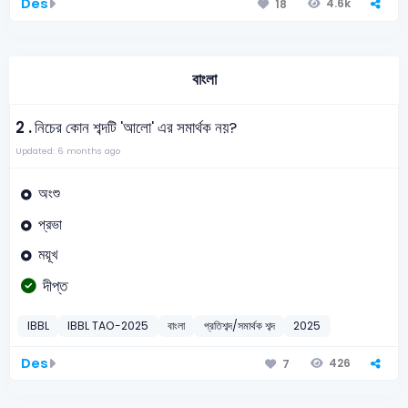
Des
4.6k
18
বাংলা
2 .
নিচের কোন শব্দটি 'আলো' এর সমার্থক নয়?
Updated: 6 months ago
অংশু
প্রভা
ময়ূখ
দীপ্ত
IBBL
IBBL TAO-2025
বাংলা
প্রতিশব্দ/সমার্থক শব্দ
2025
Des
426
7