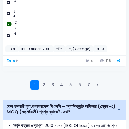
1
11
1
4
1
4
2
7
2
7
4
11
4
11
IBBL
IBBL Officer-2010
গণিত
গড় (Average)
2010
Des
118
0
‹
1
2
3
4
5
6
7
›
কেন ইসলামী ব্যাংক বাংলাদেশ পিএলসি – অ্যাসিস্ট্যান্ট অফিসার (গ্রেড-৩)
MCQ (বহুনির্বাচনী) প্রশ্ন ব্যাংকটি সেরা?
নির্ভুল উত্তর ও ব্যাখ্যা:
2010 সালের (IBBL Officer) এর প্রতিটি প্রশ্নের