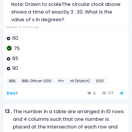
Note: Drawn to scale
The circular clock above
shows a time of exactly 3 : 30. What is the
value of x in degrees?
Updated: 6 months ago
60
75
85
90
IBBL
IBBL Officer-2010
গণিত
ঘড়ি (Watch)
2010
Des
117
0
13 .
The number in a table are arranged in 10 rows
and 4 columns such that one number is
placed at the intersection of each row and