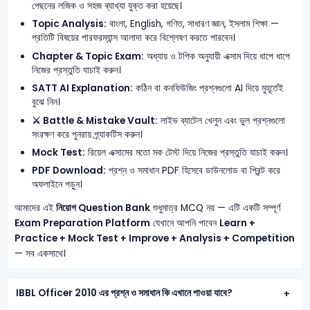
পেছনের লজিক ও সহজ ব্যাখ্যা যুক্ত করা হয়েছে।
Topic Analysis:
বাংলা, English, গণিত, সাধারণ জ্ঞান, ইসলাম শিক্ষা —
প্রতিটি বিষয়ের পারফরম্যান্স আলাদা করে বিশ্লেষণ করতে পারবেন।
Chapter & Topic Exam:
অধ্যায় ও টপিক অনুযায়ী এক্সাম দিয়ে ধাপে ধাপে
নিজের প্রস্তুতি যাচাই করুন।
SATT AI Explanation:
কঠিন বা কনফিউজিং প্রশ্নগুলো AI দিয়ে মুহূর্তেই
বুঝে নিন।
⚔️ Battle & Mistake Vault:
লাইভ ব্যাটেল খেলুন এবং ভুল প্রশ্নগুলো
সংরক্ষণ করে পুনরায় প্র্যাকটিস করুন।
Mock Test:
রিয়েল এক্সামের মতো মক টেস্ট দিয়ে নিজের প্রস্তুতি যাচাই করুন।
PDF Download:
প্রশ্ন ও সমাধান PDF হিসেবে ডাউনলোড বা প্রিন্ট করে
অফলাইনে পড়ুন।
আমাদের এই
নিয়োগ Question Bank
শুধুমাত্র MCQ নয় — এটি একটি সম্পূর্ণ
Exam Preparation Platform
যেখানে আপনি পাবেন
Learn +
Practice + Mock Test + Improve + Analysis + Competition
— সব একসাথে।
IBBL Officer 2010 এর প্রশ্ন ও সমাধান কি এখানে পাওয়া যাবে?