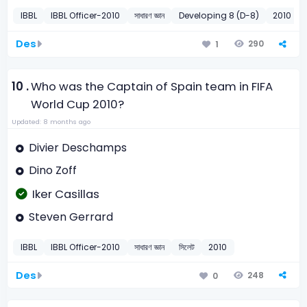
IBBL
IBBL Officer-2010
সাধারণ জ্ঞান
Developing 8 (D-8)
2010
Des
290
1
10 .
Who was the Captain of Spain team in FIFA
World Cup 2010?
Updated: 8 months ago
Divier Deschamps
Dino Zoff
Iker Casillas
Steven Gerrard
IBBL
IBBL Officer-2010
সাধারণ জ্ঞান
সিলেট
2010
Des
248
0