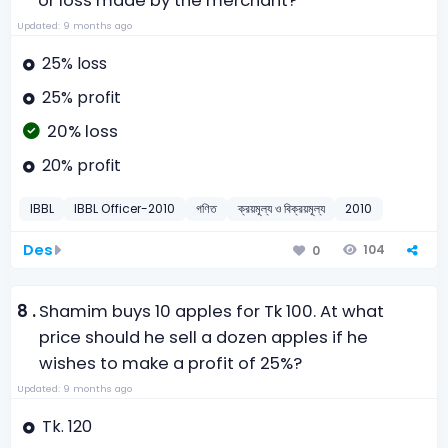
or loss made by the merchant?
Updated: 9 months ago
25% loss
25% profit
20% loss
20% profit
IBBL
IBBL Officer-2010
গণিত
ক্রয়মূল্য ও বিক্রয়মূল্য
2010
Des
104
0
8 .
Shamim buys 10 apples for Tk 100. At what
price should he sell a dozen apples if he
wishes to make a profit of 25%?
Updated: 9 months ago
Tk. 120