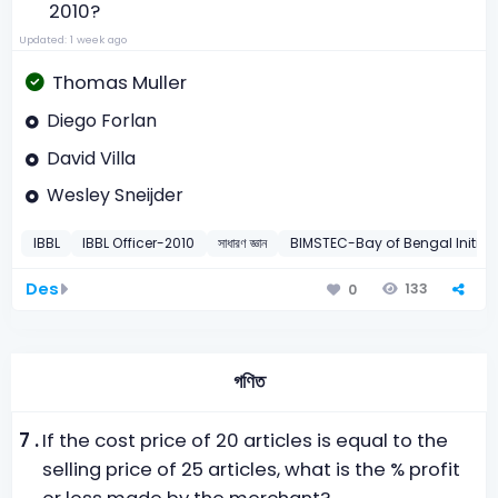
2010?
Updated: 1 week ago
Thomas Muller
Diego Forlan
David Villa
Wesley Sneijder
IBBL
IBBL Officer-2010
সাধারণ জ্ঞান
BIMSTEC-Bay of Bengal Initiat
Des
133
0
গণিত
7 .
If the cost price of 20 articles is equal to the
selling price of 25 articles, what is the % profit