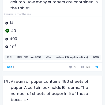
column. How many numbers are contained in
the table?
Updated: 3 months ago
14
40
400
10
4
4
10
IBBL
IBBL Officer-2010
গণিত
সরলীকরণ (Simplification)
2010
Des
128
0
14 .
A ream of paper contains 480 sheets of
paper. A certain box holds 16 reams. The
number of sheets of paper in 5 of these
boxes is-