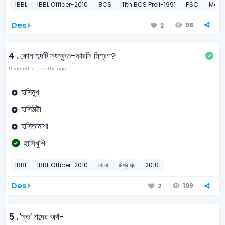
IBBL
IBBL Officer-2010
BCS
11th BCS Preli-1991
PSC
MoLE
Des
98
2
4 .
কোন শব্দটি সংস্কৃত-ফারসি মিশ্রণ?
Updated: 2 months ago
হাসিমুখ
হাসিঠাট্টা
হাসিতামাশা
হাসিখুশি
IBBL
IBBL Officer-2010
বাংলা
মিশ্র শব্দ
2010
Des
109
2
5 .
'সূত' শব্দের অর্থ-