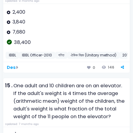
Updated: 9 months ago
2,400
3,840
7,680
38,400
IBBL
IBBL Officer-2010
গণিত
ঐকিক নিয়ম (Unitary method)
2010
Des
146
0
15 .
One adult and 10 children are on an elevator.
If the adult's weight is 4 times the average
(arithmetic mean) weight of the children, the
adult's weight is what fraction of the total
weight of the 11 people on the elevator?
Updated: 7 months ago
1
11