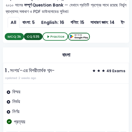
২০১০ সালের
সম্পূর্ণ Question Bank
— যেখানে প্রতিটি প্রশ্নের সাথে রয়েছে নির্ভুল
ব্যাখ্যাসহ সমাধাণ ও PDF ডাউনলোডের সুবিধা।
All
বাংলা: 5
English: 16
গণিত: 15
সাধারণ জ্ঞান: 14
ইসলাম 
MCQ:
3k
CQ:
535
Practice
বাংলা
1 .
সংশয়'-এর বিপরীতার্থক শব্দ-
49 Exams
Updated: 2 weeks ago
বিস্ময়
নির্ভয়
নির্ণয়
প্রত্যয়