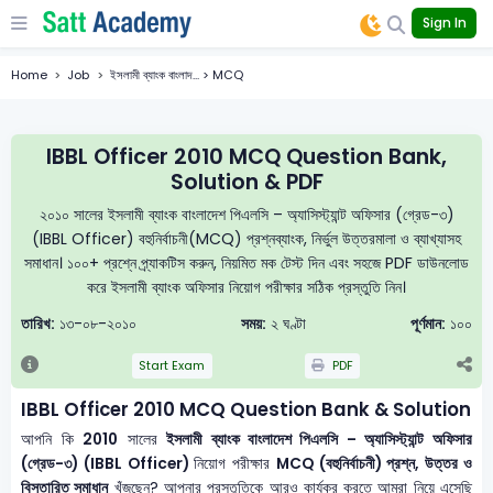
Sign In
Home
Job
ইসলামী ব্যাংক বাংলাদ... > MCQ
IBBL Officer 2010 MCQ Question Bank,
Solution & PDF
২০১০ সালের ইসলামী ব্যাংক বাংলাদেশ পিএলসি – অ্যাসিস্ট্যান্ট অফিসার (গ্রেড-৩)
(IBBL Officer) বহুনির্বাচনী(MCQ) প্রশ্নব্যাংক, নির্ভুল উত্তরমালা ও ব্যাখ্যাসহ
সমাধান। ১০০+ প্রশ্নে প্র্যাকটিস করুন, নিয়মিত মক টেস্ট দিন এবং সহজে PDF ডাউনলোড
করে ইসলামী ব্যাংক অফিসার নিয়োগ পরীক্ষার সঠিক প্রস্তুতি নিন।
তারিখ:
১৩-০৮-২০১০
সময়:
২ ঘণ্টা
পূর্ণমান:
১০০
Start Exam
PDF
IBBL Officer 2010 MCQ Question Bank & Solution
আপনি কি
2010
সালের
ইসলামী ব্যাংক বাংলাদেশ পিএলসি – অ্যাসিস্ট্যান্ট অফিসার
(গ্রেড-৩) (IBBL Officer)
নিয়োগ পরীক্ষার
MCQ (বহুনির্বাচনী) প্রশ্ন, উত্তর ও
বিস্তারিত সমাধান
খুঁজছেন? আপনার প্রস্তুতিকে আরও কার্যকর করতে আমরা নিয়ে এসেছি