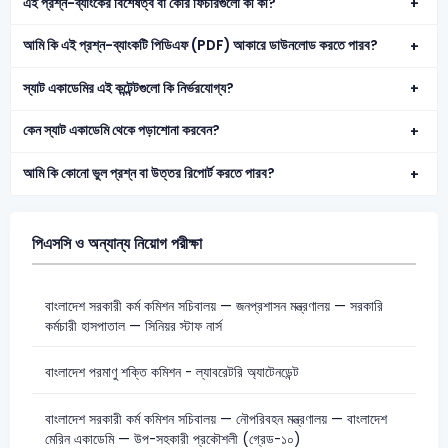
এই প্রশ্ন-ব্যাংকের বিশেষত্ব বা কোর ফিচারগুলো কী কী?
আমি কি এই প্রশ্ন-ব্যাংকটি পিডিএফ (PDF) আকারে ডাউনলোড করতে পারব?
স্যাট একাডেমির এই কন্টেন্টগুলো কি নির্ভরযোগ্য?
কেন স্যাট একাডেমি থেকে পড়াশোনা করবেন?
আমি কি কোনো ভুল প্রশ্ন বা উত্তর রিপোর্ট করতে পারব?
পিএসসি ও অন্যান্য নিয়োগ পরীক্ষা
বাংলাদেশ সরকারী কর্ম কমিশন সচিবালয় — জনপ্রশাসন মন্ত্রণালয় — সরকারি
কর্মচারী হাসপাতাল — সিনিয়র স্টাফ নার্স
বাংলাদেশ পরমাণু শক্তি কমিশন - ল্যাবরেটরি অ্যাটেনডেন্ট
বাংলাদেশ সরকারী কর্ম কমিশন সচিবালয় — নৌপরিবহন মন্ত্রণালয় — বাংলাদেশ
মেরিন একাডেমি — উপ-সহকারী প্রকৌশলী (গ্রেড-১০)