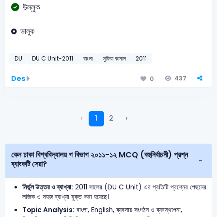
উল্লুক
ভালুক
DU
DU C Unit-2011
বাংলা
সুফিয়া কামাল
2011
Des
437
0
‹
1
2
›
কেন ঢাকা বিশ্ববিদ্যালয় গ বিভাগ ২০১১-১২ MCQ (বহুনির্বাচনী) প্রশ্ন
ব্যাংকটি সেরা?
নির্ভুল উত্তর ও ব্যাখ্যা:
2011 সালের (DU C Unit) এর প্রতিটি প্রশ্নের পেছনের
লজিক ও সহজ ব্যাখ্যা যুক্ত করা হয়েছে।
Topic Analysis:
বাংলা, English, ব্যবসায় সংগঠন ও ব্যবস্থাপনা,