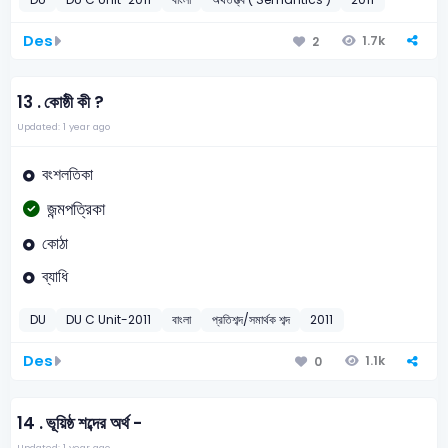
Des
1.7k
2
13 .
কোষ্ঠী কী ?
Updated: 1 year ago
বংশলতিকা
জন্মপত্রিকা
কোঠা
ব্যাধি
DU
DU C Unit-2011
বাংলা
প্রতিশব্দ/সমার্থক শব্দ
2011
Des
1.1k
0
14 .
ভূয়িষ্ঠ শব্দের অর্থ -
Updated: 1 year ago