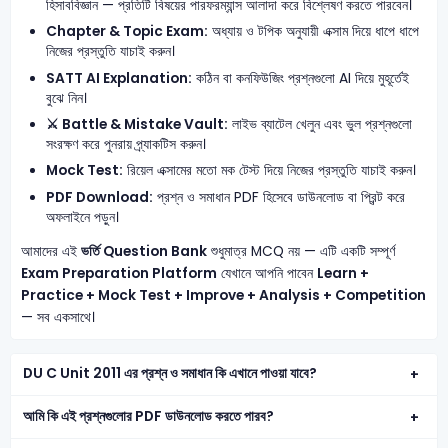
হিসাববিজ্ঞান — প্রতিটি বিষয়ের পারফরম্যান্স আলাদা করে বিশ্লেষণ করতে পারবেন।
Chapter & Topic Exam:
অধ্যায় ও টপিক অনুযায়ী এক্সাম দিয়ে ধাপে ধাপে
নিজের প্রস্তুতি যাচাই করুন।
SATT AI Explanation:
কঠিন বা কনফিউজিং প্রশ্নগুলো AI দিয়ে মুহূর্তেই
বুঝে নিন।
⚔️ Battle & Mistake Vault:
লাইভ ব্যাটেল খেলুন এবং ভুল প্রশ্নগুলো
সংরক্ষণ করে পুনরায় প্র্যাকটিস করুন।
Mock Test:
রিয়েল এক্সামের মতো মক টেস্ট দিয়ে নিজের প্রস্তুতি যাচাই করুন।
PDF Download:
প্রশ্ন ও সমাধান PDF হিসেবে ডাউনলোড বা প্রিন্ট করে
অফলাইনে পড়ুন।
আমাদের এই
ভর্তি Question Bank
শুধুমাত্র MCQ নয় — এটি একটি সম্পূর্ণ
Exam Preparation Platform
যেখানে আপনি পাবেন
Learn +
Practice + Mock Test + Improve + Analysis + Competition
— সব একসাথে।
DU C Unit 2011 এর প্রশ্ন ও সমাধান কি এখানে পাওয়া যাবে?
আমি কি এই প্রশ্নগুলোর PDF ডাউনলোড করতে পারব?