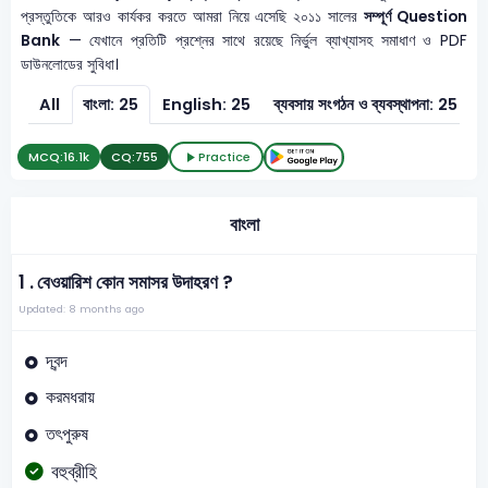
প্রস্তুতিকে আরও কার্যকর করতে আমরা নিয়ে এসেছি ২০১১ সালের
সম্পূর্ণ Question
Bank
— যেখানে প্রতিটি প্রশ্নের সাথে রয়েছে নির্ভুল ব্যাখ্যাসহ সমাধাণ ও PDF
ডাউনলোডের সুবিধা।
All
বাংলা: 25
English: 25
ব্যবসায় সংগঠন ও ব্যবস্থাপনা: 25
হ
MCQ:
16.1k
CQ:
755
Practice
বাংলা
1 .
বেওয়ারিশ কোন সমাসর উদাহরণ ?
Updated: 8 months ago
দ্বন্দ
করমধরায়
তৎপুরুষ
বহুব্রীহি