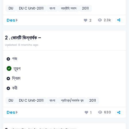
DU
DU C Unit-2011
বাংলা
বহুব্রীহি সমাস
2011
Des
2.3k
2
2 .
কোনটি ভিন্নার্থক –
Updated: 8 months ago
গজ
তূরগ
দ্বিরদ
করী
DU
DU C Unit-2011
বাংলা
প্রতিশব্দ/সমার্থক শব্দ
2011
Des
630
1