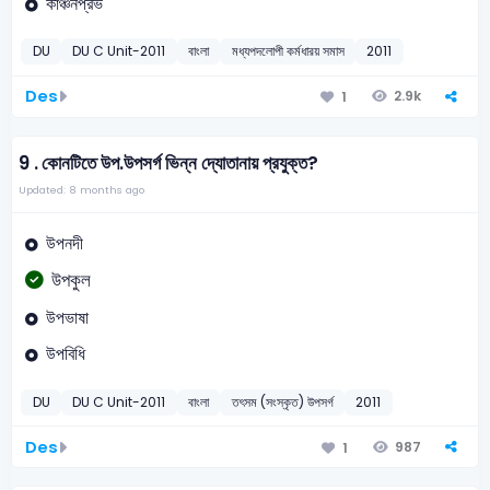
কাঞ্চনপ্রভ
DU
DU C Unit-2011
বাংলা
মধ্যপদলোপী কর্মধারয় সমাস
2011
Des
2.9k
1
9 .
কোনটিতে উপ.উপসর্গ ভিন্ন দ্যোতানায় প্রযুক্ত?
Updated: 8 months ago
উপনদী
উপকুল
উপভাষা
উপবিধি
DU
DU C Unit-2011
বাংলা
তৎসম (সংস্কৃত) উপসর্গ
2011
Des
987
1