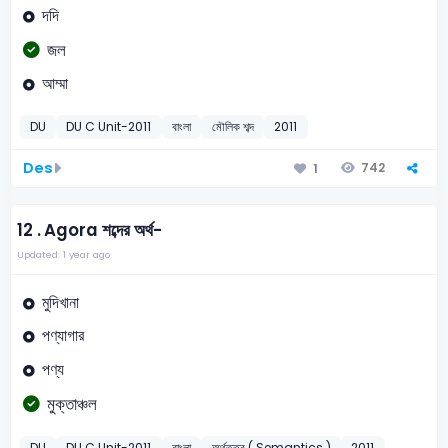
দদি
জল
আম্মা
DU
DU C Unit-2011
বাংলা
মৌলিক শব্দ
2011
Des
742
1
12 .
Agora শব্দের অর্থ-
Updated: 1 year ago
মুদিখানা
পণ্যাগার
পণ্য
মুক্তাঞ্চল
DU
DU C Unit-2011
বাংলা
অর্থতত্ত্ব ( Semantics )
2011