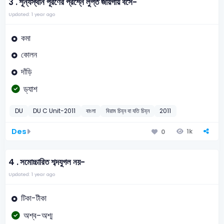
3 .
শূন্যস্থান পূরণের প্রশ্নে লুপ্ত জায়গায় বসে-
Updated: 1 year ago
কমা
কোলন
দাঁড়ি
ড্যাশ
DU
DU C Unit-2011
বাংলা
বিরাম চিহ্ন বা যতি চিহ্ন
2011
Des
1k
0
4 .
সমোচ্চারিত শব্দযুগল নয়-
Updated: 1 year ago
টিকা-টীকা
অশ্ব-অশ্ম