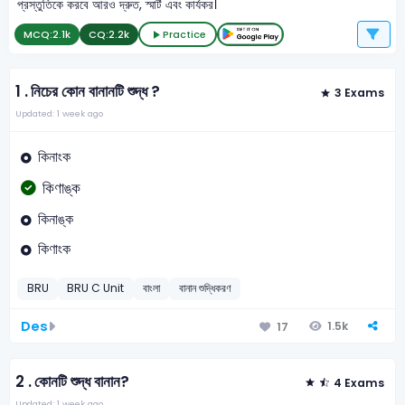
প্রস্তুতিকে করবে আরও দ্রুত, স্মার্ট এবং কার্যকর।
MCQ:
2.1k
CQ:
2.2k
Practice
1 .
নিচের কোন বানানটি শুদ্ধ ?
3 Exams
Updated: 1 week ago
কিনাংক
কিণাঙ্ক
কিনাঙ্ক
কিণাংক
BRU
BRU C Unit
বাংলা
বানান শুদ্ধিকরণ
Des
1.5k
17
2 .
কোনটি শুদ্ধ বানান?
4 Exams
Updated: 1 week ago