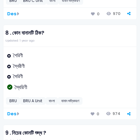
BRU
BRU C Unit
বাংলা
বানান শুদ্ধিকরণ
Des
970
0
8 .
কোন বানানটি ঠিক?
Updated: 1 year ago
শৈরিণী
স্বৈরীণী
সৈরিণী
স্বৈরিণী
BRU
BRU A Unit
বাংলা
বানান শুদ্ধিকরণ
Des
974
0
9 .
নিচের কোনটি শুদ্ধ ?