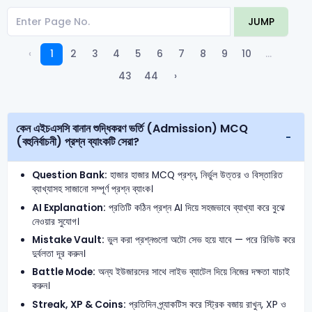
JUMP
‹
1
2
3
4
5
6
7
8
9
10
...
43
44
›
কেন এইচএসসি বানান শুদ্ধিকরণ ভর্তি (Admission) MCQ
(বহুনির্বাচনী) প্রশ্ন ব্যাংকটি সেরা?
Question Bank:
হাজার হাজার MCQ প্রশ্ন, নির্ভুল উত্তর ও বিস্তারিত
ব্যাখ্যাসহ সাজানো সম্পূর্ণ প্রশ্ন ব্যাংক।
AI Explanation:
প্রতিটি কঠিন প্রশ্ন AI দিয়ে সহজভাবে ব্যাখ্যা করে বুঝে
নেওয়ার সুযোগ।
Mistake Vault:
ভুল করা প্রশ্নগুলো অটো সেভ হয়ে যাবে — পরে রিভিউ করে
দুর্বলতা দূর করুন।
Battle Mode:
অন্য ইউজারদের সাথে লাইভ ব্যাটেল দিয়ে নিজের দক্ষতা যাচাই
করুন।
Streak, XP & Coins:
প্রতিদিন প্র্যাকটিস করে স্ট্রিক বজায় রাখুন, XP ও