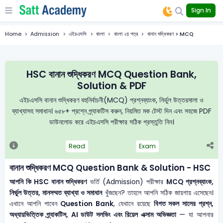
Sign In
Home
Admission
এইচএসসি
বাংলা
বাংলা ২য় পত্র
বানান শুদ্ধিকরণ > MCQ
HSC বানান শুদ্ধিকরণ MCQ Question Bank,
Solution & PDF
এইচএসসি বানান শুদ্ধিকরণ বহুনির্বাচনী(MCQ) প্রশ্নব্যাংক, নির্ভুল উত্তরমালা ও
ব্যাখ্যাসহ সমাধান। ৬৫৮+ প্রশ্নে প্র্যাকটিস করুন, নিয়মিত মক টেস্ট দিন এবং সহজে PDF
ডাউনলোড করে এইচএসসি পরীক্ষার সঠিক প্রস্তুতি নিন।
Read
Exam
বানান শুদ্ধিকরণ MCQ Question Bank & Solution - HSC
আপনি কি HSC বানান শুদ্ধিকরণ
ভর্তি (Admission) পরীক্ষার
MCQ প্রশ্নব্যাংক,
নির্ভুল উত্তর, মানসম্মত ব্যাখ্যা ও সমাধান
খুঁজছেন? তাহলে আপনি সঠিক জায়গায় এসেছেন।
এখানে আপনি পাবেন
Question Bank
, যেখানে রয়েছে
বিগত সকল সালের প্রশ্ন,
অধ্যায়ভিত্তিক প্র্যাকটিস, AI ডাউট সলভিং এবং রিয়েল এক্সাম অভিজ্ঞতা
— যা আপনার