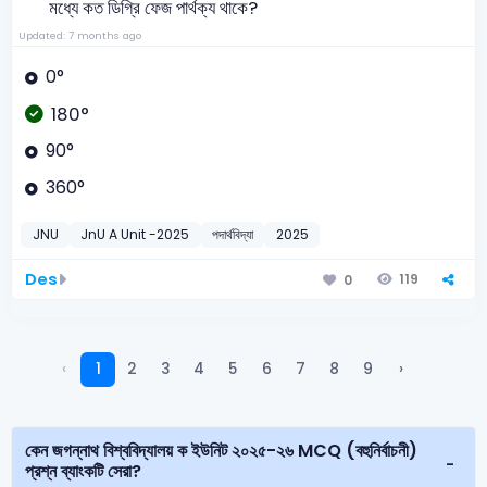
মধ্যে কত ডিগ্রি ফেজ পার্থক্য থাকে?
Updated: 7 months ago
0°
180°
90°
360°
JNU
JnU A Unit -2025
পদার্থবিদ্যা
2025
Des
119
0
‹
1
2
3
4
5
6
7
8
9
›
কেন জগন্নাথ বিশ্ববিদ্যালয় ক ইউনিট ২০২৫-২৬ MCQ (বহুনির্বাচনী)
প্রশ্ন ব্যাংকটি সেরা?