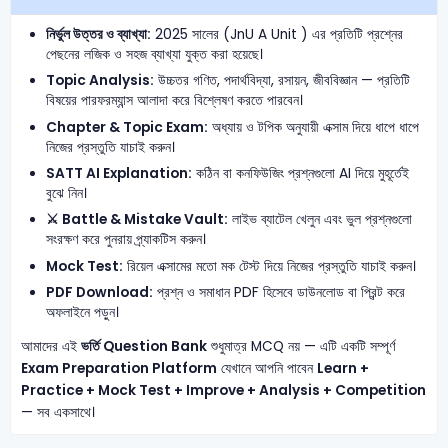
নির্ভুল উত্তর ও ব্যাখ্যা:
2025 সালের (JnU A Unit ) এর প্রতিটি প্রশ্নের
পেছনের লজিক ও সহজ ব্যাখ্যা যুক্ত করা হয়েছে।
Topic Analysis:
উচ্চতর গণিত, পদার্থবিদ্যা, রসায়ন, জীববিজ্ঞান — প্রতিটি
বিষয়ের পারফরম্যান্স আলাদা করে বিশ্লেষণ করতে পারবেন।
Chapter & Topic Exam:
অধ্যায় ও টপিক অনুযায়ী এক্সাম দিয়ে ধাপে ধাপে
নিজের প্রস্তুতি যাচাই করুন।
SATT AI Explanation:
কঠিন বা কনফিউজিং প্রশ্নগুলো AI দিয়ে মুহূর্তেই
বুঝে নিন।
⚔️ Battle & Mistake Vault:
লাইভ ব্যাটেল খেলুন এবং ভুল প্রশ্নগুলো
সংরক্ষণ করে পুনরায় প্র্যাকটিস করুন।
Mock Test:
রিয়েল এক্সামের মতো মক টেস্ট দিয়ে নিজের প্রস্তুতি যাচাই করুন।
PDF Download:
প্রশ্ন ও সমাধান PDF হিসেবে ডাউনলোড বা প্রিন্ট করে
অফলাইনে পড়ুন।
আমাদের এই
ভর্তি Question Bank
শুধুমাত্র MCQ নয় — এটি একটি সম্পূর্ণ
Exam Preparation Platform
যেখানে আপনি পাবেন
Learn +
Practice + Mock Test + Improve + Analysis + Competition
— সব একসাথে।