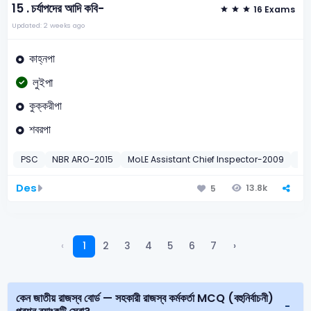
15 .
চর্যাপদের আদি কবি-
16 Exams
Updated: 2 weeks ago
কাহ্নপা
লুইপা
কুক্করীপা
শবরপা
PSC
NBR ARO-2015
MoLE Assistant Chief Inspector-2009
BC
Des
13.8k
5
‹
1
2
3
4
5
6
7
›
কেন জাতীয় রাজস্ব বোর্ড — সহকারী রাজস্ব কর্মকর্তা MCQ (বহুনির্বাচনী)