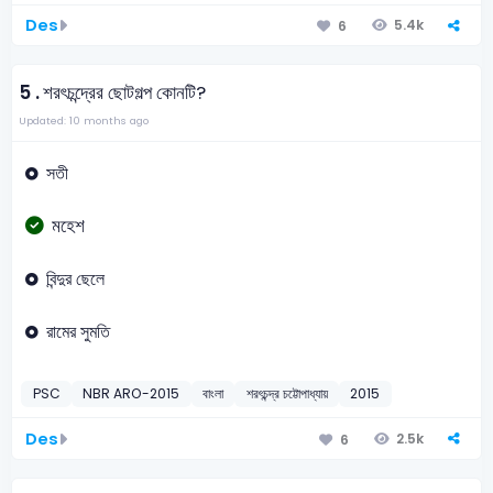
Des
5.4k
6
5 .
শরৎচন্দ্রের ছোটগল্প কোনটি?
Updated: 10 months ago
সতী
মহেশ
বিন্দুর ছেলে
রামের সুমতি
PSC
NBR ARO-2015
বাংলা
শরৎচন্দ্র চট্টোপাধ্যায়
2015
Des
2.5k
6