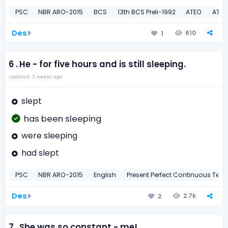
PSC
NBR ARO-2015
BCS
13th BCS Preli-1992
ATEO
ATEO
Des
610
1
6 .
He - for five hours and is still sleeping.
Updated: 3 weeks ago
slept
has been sleeping
were sleeping
had slept
PSC
NBR ARO-2015
English
Present Perfect Continuous Tens
Des
2.7k
2
7 .
She was so constant - me!