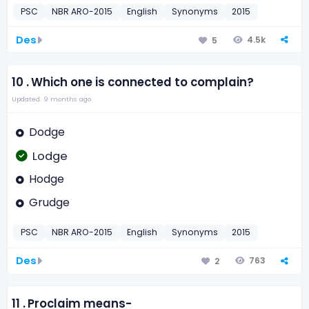
PSC
NBR ARO-2015
English
Synonyms
2015
Des
4.5k
5
10 .
Which one is connected to complain?
Updated: 9 months ago
Dodge
Lodge
Hodge
Grudge
PSC
NBR ARO-2015
English
Synonyms
2015
Des
763
2
11 .
Proclaim means-