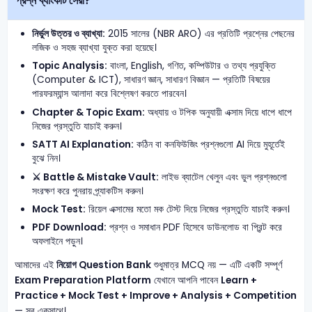
প্রশ্ন ব্যাংকটি সেরা?
নির্ভুল উত্তর ও ব্যাখ্যা:
2015 সালের (NBR ARO) এর প্রতিটি প্রশ্নের পেছনের
লজিক ও সহজ ব্যাখ্যা যুক্ত করা হয়েছে।
Topic Analysis:
বাংলা, English, গণিত, কম্পিউটার ও তথ্য প্রযুক্তি
(Computer & ICT), সাধারণ জ্ঞান, সাধারণ বিজ্ঞান — প্রতিটি বিষয়ের
পারফরম্যান্স আলাদা করে বিশ্লেষণ করতে পারবেন।
Chapter & Topic Exam:
অধ্যায় ও টপিক অনুযায়ী এক্সাম দিয়ে ধাপে ধাপে
নিজের প্রস্তুতি যাচাই করুন।
SATT AI Explanation:
কঠিন বা কনফিউজিং প্রশ্নগুলো AI দিয়ে মুহূর্তেই
বুঝে নিন।
⚔️ Battle & Mistake Vault:
লাইভ ব্যাটেল খেলুন এবং ভুল প্রশ্নগুলো
সংরক্ষণ করে পুনরায় প্র্যাকটিস করুন।
Mock Test:
রিয়েল এক্সামের মতো মক টেস্ট দিয়ে নিজের প্রস্তুতি যাচাই করুন।
PDF Download:
প্রশ্ন ও সমাধান PDF হিসেবে ডাউনলোড বা প্রিন্ট করে
অফলাইনে পড়ুন।
আমাদের এই
নিয়োগ Question Bank
শুধুমাত্র MCQ নয় — এটি একটি সম্পূর্ণ
Exam Preparation Platform
যেখানে আপনি পাবেন
Learn +
Practice + Mock Test + Improve + Analysis + Competition
— সব একসাথে।