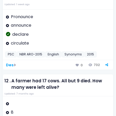
Updated: 1 week ago
Pronounce
announce
declare
circulate
PSC
NBR ARO-2015
English
Synonyms
2015
Des
732
0
12 .
A farmer had 17 cows. All but 9 died. How
many were left alive?
Updated: 7 months ago
8