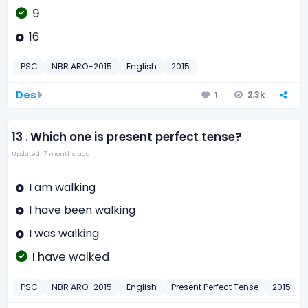
9
16
PSC
NBR ARO-2015
English
2015
Des
2.3k
1
13 .
Which one is present perfect tense?
Updated: 7 months ago
I am walking
I have been walking
I was walking
I have walked
PSC
NBR ARO-2015
English
Present Perfect Tense
2015