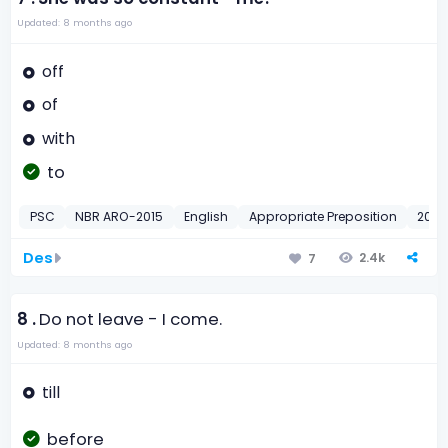
Updated: 8 months ago
off
of
with
to
PSC
NBR ARO-2015
English
Appropriate Preposition
2015
Des
2.4k
7
8 .
Do not leave - I come.
Updated: 8 months ago
till
before