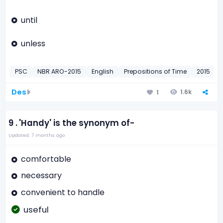
until
unless
PSC
NBR ARO-2015
English
Prepositions of Time
2015
Des
1.6k
1
9 .
'Handy' is the synonym of-
Updated: 7 months ago
comfortable
necessary
convenient to handle
useful